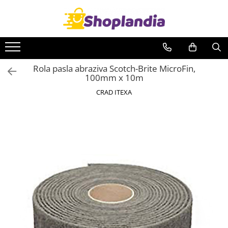
Toate Produsele
Atelier & Bricolaj
Rola pasla abraziva Scotch-Brite MicroFin,
Unelte si scule
100mm x 10m
Freze
CRAD ITEXA
Carote
Filiere
Role abrazive
Cutite si placute amovibile
Vopsele si pigmenti
Decapant
Intretinere si reparatii
Auto-Moto
Degresanti
Intretinere caroserie