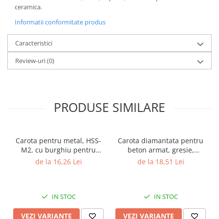
ceramica.
Informatii conformitate produs
Caracteristici
Review-uri
(0)
PRODUSE SIMILARE
Carota pentru metal, HSS-
Carota diamantata pentru
M2, cu burghiu pentru
beton armat, gresie,
centrare, Gher
marmura, granit, Gher
de la 16,26 Lei
de la 18,51 Lei
IN STOC
IN STOC
VEZI VARIANTE
VEZI VARIANTE