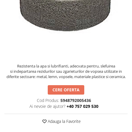
Solutii antirugina
Aparatura si echipamente
Curatare aer conditionat
Curatare electronice & IT
Curatare instalatii si centrale
termice
Intretinere uz alimentar
Solutii aparate de cafea
Solutii tehnice
Rezistenta la apa si lubrifianti, adecvata pentru, slefuirea
si indepartarea rezidurilor sau zgarieturilor de vopsea utilizate in
Industriale
diferite sectoare: metal, lemn, vopsele, materiale plastice si ceramica.
Vaseline si lubrifianti
Curatenie
CERE OFERTA
Baie & Bucatarie
Cod Produs:
5948792005436
Solutii anticalcar
Ai nevoie de ajutor?
+40 757 029 530
Solutii desfundat tevi
Solutii suprafete
Adauga la Favorite
Solutii WC