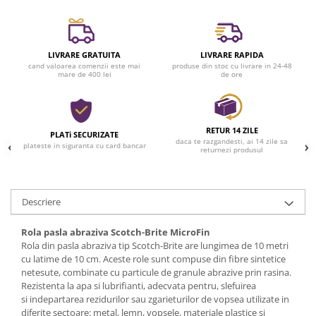
Casa si exterior
Detergenti universali
Intretinere suprafete
LIVRARE GRATUITA
LIVRARE RAPIDA
cand valoarea comenzii este mai
produse din stoc cu livrare in 24-48
Solutii curatat podele
mare de 400 lei
de ore
Industriale
Detergenti
Sapunuri
RETUR 14 ZILE
PLATi SECURIZATE
daca te razgandesti, ai 14 zile sa
plateste in siguranta cu card bancar
returnezi produsul
Descriere
Rola pasla abraziva Scotch-Brite MicroFin
Rola din pasla abraziva tip Scotch-Brite are lungimea de 10 metri
cu latime de 10 cm. Aceste role sunt compuse din fibre sintetice
netesute, combinate cu particule de granule abrazive prin rasina.
Rezistenta la apa si lubrifianti, adecvata pentru, slefuirea
si indepartarea rezidurilor sau zgarieturilor de vopsea utilizate in
diferite sectoare: metal, lemn, vopsele, materiale plastice si