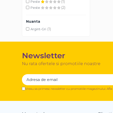
(1)
Peste
Casa si exterior
(2)
Peste
Detergenti universali
Intretinere suprafete
Nuanta
Solutii curatat podele
(1)
Argint-Gri
Industriale
Detergenti
Sapunuri
Newsletter
Nu rata ofertele si promotiile noastre
Vreau sa primesc newsletter cu promotiile magazinului. Afl