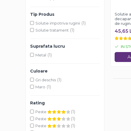
Solutii antirugina
Aparatura si echipamente
Tip Produs
Solutie a
decapant
Curatare aer conditionat
(1)
Solutie impotriva ruginii
de rugin
Curatare electronice & IT
250 ml
(1)
Solutie tratament
45,65 
Curatare instalatii si centrale
termice
Suprafata lucru
IN S
Intretinere uz alimentar
(1)
Metal
Solutii aparate de cafea
A
Solutii tehnice
Culoare
Industriale
(1)
Gri deschis
Vaseline si lubrifianti
(1)
Maro
Curatenie
Baie & Bucatarie
Rating
Solutii anticalcar
(1)
Peste
Solutii desfundat tevi
(1)
Peste
Solutii suprafete
(1)
Peste
Solutii WC