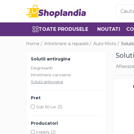
Toate Produsele
TOATE PRODUSELE
NOUTATI
CO
Atelier & Bricolaj
Unelte si scule
Home /
Intretinere si reparatii /
Auto-Moto /
Soluti
Freze
Solut
Carote
Solutii antirugina
Filiere
Afiseaza
Degresanti
Role abrazive
Intretinere caroserie
Cutite si placute amovibile
Solutii antirugina
Vopsele si pigmenti
Decapant
Pret
Intretinere si reparatii
(2)
Sub 50 Lei
Auto-Moto
Degresanti
Producatori
Intretinere caroserie
(2)
FAREN