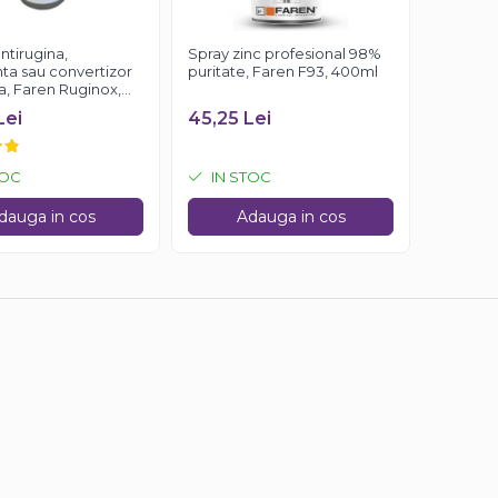
ntirugina,
Spray zinc profesional 98%
a sau convertizor
puritate, Faren F93, 400ml
a, Faren Ruginox,
Lei
45,25 Lei
TOC
IN STOC
dauga in cos
Adauga in cos