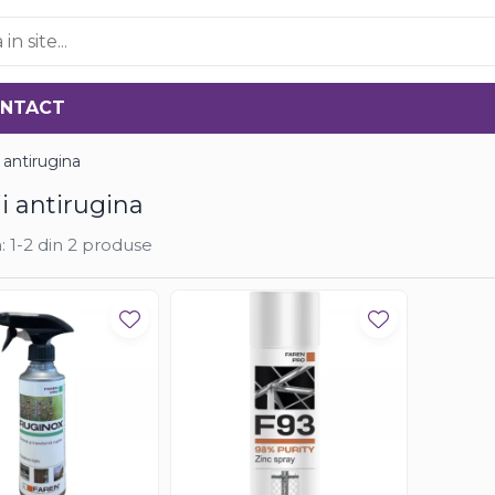
NTACT
i antirugina
ii antirugina
:
1-
2
din
2
produse