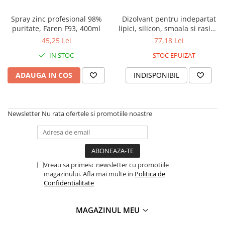
Spray zinc profesional 98%
Dizolvant pentru indepartat
puritate, Faren F93, 400ml
lipici, silicon, smoala si rasini,
Faren SUPER ONE, 500 ml
45,25 Lei
77,18 Lei
IN STOC
STOC EPUIZAT
ADAUGA IN COS
INDISPONIBIL
Newsletter
Nu rata ofertele si promotiile noastre
Vreau sa primesc newsletter cu promotiile
magazinului. Afla mai multe in
Politica de
Confidentialitate
MAGAZINUL MEU