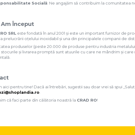
ponsabilitate Socială
: Ne angajăm să contribuim la comunitatea no
Am Început
RO SRL
este fondată în anul 2001 și este un important furnizor de produs
ia prelucrării oțelului inoxidabil și una din principalele companii de di
tatea produselor (peste 20.000 de produse pentru industria metalului, le
, stocurile și livrarea promptă sunt atuurile cu care ne mândrim și car
ntală.
act
aici pentru tine! Dacă ai întrebări, sugestii sau doar vrei să spui „Salut
zi@shoplandia.ro
.
m că faci parte din călătoria noastră la
CRAD RO
!