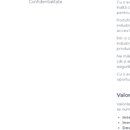
Confidentialitate
Cu o e
Solutii antirugina
înaltă 
Aparatura si echipamente
pentru 
Curatare aer conditionat
Portofo
industr
Curatare electronice & IT
acces l
Curatare instalatii si centrale
Într-o 
termice
Industr
Intretinere uz alimentar
produse
Solutii aparate de cafea
Ne mând
cât și 
Solutii tehnice
asigurâ
Industriale
Cu o ec
oportun
Vaseline si lubrifianti
Curatenie
Valo
Baie & Bucatarie
Valoril
Solutii anticalcar
se num
Solutii desfundat tevi
Int
Solutii suprafete
Ino
Solutii WC
Ded