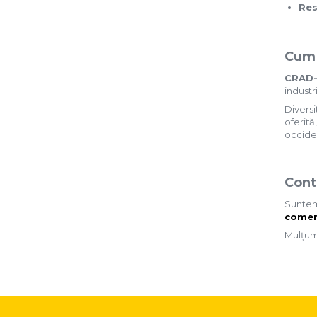
Res
Casa si exterior
Detergenti universali
Intretinere suprafete
Cum 
Solutii curatat podele
CRAD-
Industriale
industr
Diversi
Detergenti
oferită
Sapunuri
occide
Cont
Suntem 
comen
Mulțumi