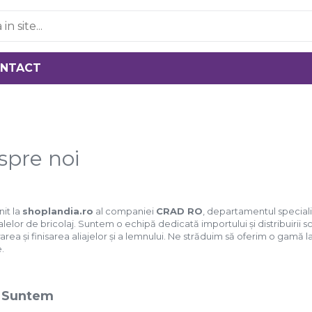
NTACT
spre noi
it la
shoplandia.ro
al companiei
CRAD RO
, departamentul speciali
lelor de bricolaj. Suntem o echipă dedicată importului și distribuirii sc
area și finisarea aliajelor și a lemnului. Ne străduim să oferim o gamă l
e.
 Suntem