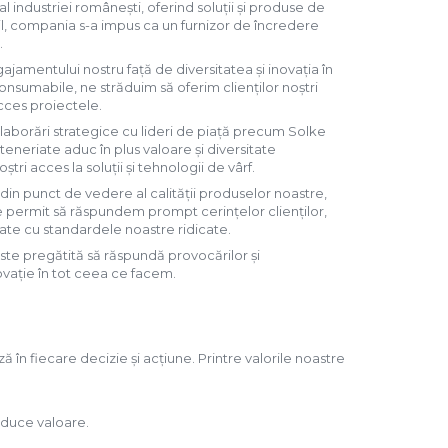
al industriei românești, oferind soluții și produse de
abil, compania s-a impus ca un furnizor de încredere
.
amentului nostru față de diversitatea și inovația în
onsumabile, ne străduim să oferim clienților noștri
ucces proiectele.
colaborări strategice cu lideri de piață precum Solke
eneriate aduc în plus valoare și diversitate
tri acces la soluții și tehnologii de vârf.
in punct de vedere al calității produselor noastre,
ă ne permit să răspundem prompt cerințelor clienților,
tate cu standardele noastre ridicate.
ste pregătită să răspundă provocărilor și
ovație în tot ceea ce facem.
în fiecare decizie și acțiune. Printre valorile noastre
aduce valoare.