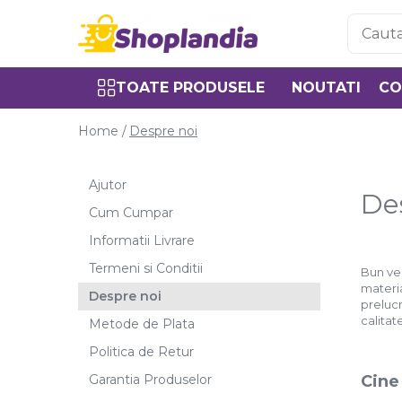
Toate Produsele
TOATE PRODUSELE
NOUTATI
CO
Atelier & Bricolaj
Unelte si scule
Home /
Despre noi
Freze
Carote
Ajutor
Filiere
De
Cum Cumpar
Role abrazive
Informatii Livrare
Cutite si placute amovibile
Vopsele si pigmenti
Termeni si Conditii
Bun ven
materia
Decapant
Despre noi
prelucr
Intretinere si reparatii
calitat
Metode de Plata
Auto-Moto
Politica de Retur
Degresanti
Garantia Produselor
Cine
Intretinere caroserie