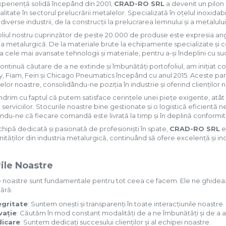
xperiență solidă începând din 2001,
CRAD-RO SRL
a devenit un pilon 
calitate în sectorul prelucrării metalelor. Specializată în oțelul inoxid
diverse industrii, de la construcții la prelucrarea lemnului și a metalului
liul nostru cuprinzător de peste 20.000 de produse este expresia angaj
ia metalurgică. De la materiale brute la echipamente specializate și c
a cele mai avansate tehnologii și materiale, pentru a-și îndeplini cu s
continuă căutare de a ne extinde și îmbunătăți portofoliul, am inițiat 
y, Fiam, Fein și Chicago Pneumatics începând cu anul 2015. Aceste part
lor noastre, consolidându-ne poziția în industrie și oferind clienților noș
rim cu faptul că putem satisface cerințele unei piețe exigente, atât d
al serviciilor. Stocurile noastre bine gestionate și o logistică eficient
ndu-ne că fiecare comandă este livrată la timp și în deplină conformi
hipă dedicată și pasionată de profesioniști în spate,
CRAD-RO SRL
e
ităților din industria metalurgică, continuând să ofere excelență și in
rile Noastre
e noastre sunt fundamentale pentru tot ceea ce facem. Ele ne ghidează 
ără:
egritate
: Suntem onești și transparenți în toate interacțiunile noastre.
vație
: Căutăm în mod constant modalități de a ne îmbunătăți și de a 
icare
: Suntem dedicați succesului clienților și al echipei noastre.