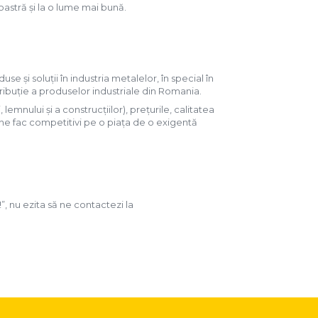
astră și la o lume mai bună.
e și soluții în industria metalelor, în special în
stribuție a produselor industriale din Romania.
mnului și a construcțiilor), prețurile, calitatea
e ne fac competitivi pe o piața de o exigentă
!”, nu ezita să ne contactezi la