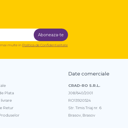
a mai multe in
Politica de Confidentialitate
Date comerciale
iale
CRAD-RO S.R.L.
e Plata
J08/640/2001
 livrare
RO13920524
de Retur
Str. Timis Triaj nr. 6
 Produselor
Brasov, Brasov