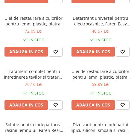
Ulei de restaurare a culorilor
Detartrant universal pentru
pentru lemn, plastic, piatra,
electrocasnice, Faren Easy
metal, Faren Miracoat, 500ml
Descaler, 500ml
72,09 Lei
40,57 Lei
IN STOC
IN STOC
ADAUGA IN COS
ADAUGA IN COS
Tratament complet pentru
Ulei de restaurare a culorilor
intretinerea tevilor si tratarea
pentru lemn, plastic, piatra,
foselor septice, Faren Melt Bio
metal, Faren Miracoat, 400ml
76,16 Lei
59,99 Lei
Bag, 300 g
IN STOC
IN STOC
ADAUGA IN COS
ADAUGA IN COS
Solutie pentru indepartarea
Dizolvant pentru indepartat
rasinii lemnului, Faren Resin
lipici, silicon, smoala si rasini,