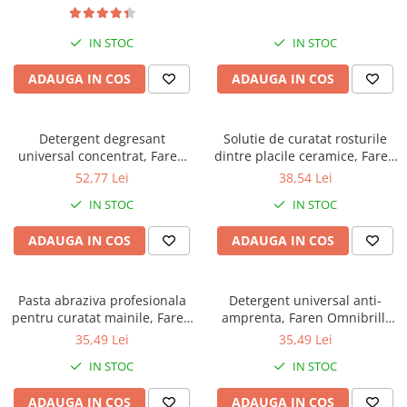
IN STOC
IN STOC
ADAUGA IN COS
ADAUGA IN COS
Detergent degresant
Solutie de curatat rosturile
universal concentrat, Faren
dintre placile ceramice, Faren
100 USI, 1l
Marbrek, 500ml
52,77 Lei
38,54 Lei
IN STOC
IN STOC
ADAUGA IN COS
ADAUGA IN COS
Pasta abraziva profesionala
Detergent universal anti-
pentru curatat mainile, Faren
amprenta, Faren Omnibrill,
Cler, 1 litru
750 ml
35,49 Lei
35,49 Lei
IN STOC
IN STOC
ADAUGA IN COS
ADAUGA IN COS