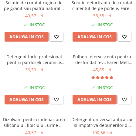
Solutie de curatat rugina de
Solutie detartranta de curatat
pe granit sau piatra naturala,
cimentul de pe podele, Faren
Faren No Rust Gel, 250ml
Decavil T, 1l
40,57 Lei
53,38 Lei
IN STOC
IN STOC
ADAUGA IN COS
ADAUGA IN COS
Detergent forte profesional
Pulbere efervescenta pentru
pentru pardoseli ceramice
desfundat tevi, Faren Melt
sau piatra, Faren Power
Strong, 600g
36,50 Lei
45,65 Lei
Clean, 750 ml
IN STOC
IN STOC
ADAUGA IN COS
ADAUGA IN COS
Dizolvant pentru indepartarea
Detergent universal anticalcar
siliconului, lipiciului, urme de
si impotriva depunerilor de
asfalt, Faren OK ONE, 200ml
ciment, Faren Rapido, 5 litri
40,57 Lei
100,56 Lei