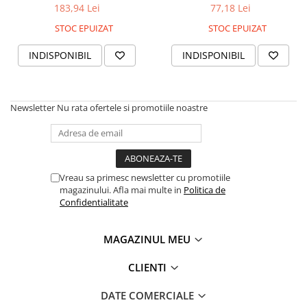
Off, 5 litri
Faren SUPER ONE, 500 ml
183,94 Lei
77,18 Lei
STOC EPUIZAT
STOC EPUIZAT
INDISPONIBIL
INDISPONIBIL
Newsletter
Nu rata ofertele si promotiile noastre
Vreau sa primesc newsletter cu promotiile
magazinului. Afla mai multe in
Politica de
Confidentialitate
MAGAZINUL MEU
CLIENTI
DATE COMERCIALE