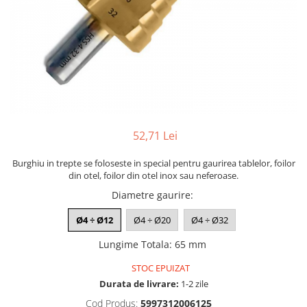
52,71 Lei
Burghiu in trepte se foloseste in special pentru gaurirea tablelor, foilor
din otel, foilor din otel inox sau neferoase.
Diametre gaurire
:
Ø4 ÷ Ø12
Ø4 ÷ Ø20
Ø4 ÷ Ø32
Lungime Totala
:
65 mm
STOC EPUIZAT
Durata de livrare:
1-2 zile
Cod Produs:
5997312006125