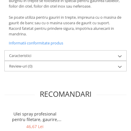
Burghiu in trepte se foloseste in special pentru gaurirea tablelor,
foilor din otel, foilor din otel inox sau neferoase.
Se poate utiliza pentru gauriri in trepte, impreuna cu o masina de
gaurit de banc sau cu o masina usoara de gaurit cu suport.
Racord fatetat pentru prindere sigura, impotriva alunecarii in
mandrina.
Informatii conformitate produs
Caracteristici
Review-uri
(0)
RECOMANDARI
Ulei spray profesional
pentru filetare, gaurire,
frezare, Faren F71, 400 ml
46,67 Lei