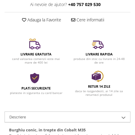
Ai nevoie de ajutor?
+40 757 029 530
Adauga la Favorite
Cere informatii
LIVRARE GRATUITA
LIVRARE RAPIDA
cand valoarea comenzii este mai
produse din stoc cu livrare in 24-48
mare de 400 lei
de ore
RETUR 14 ZILE
PLATi SECURIZATE
daca te razgandesti, ai 14 zile sa
plateste in siguranta cu card bancar
returnezi produsul
Descriere
Burghiu conic, in trepte din Cobalt M35