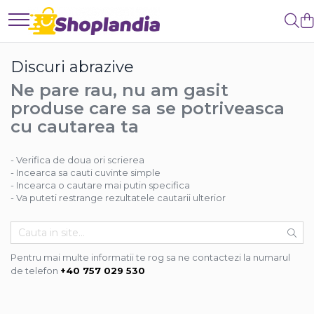
Atelier & Bricolaj
Intretinere si reparatii
Curatenie
Discuri abrazive
Unelte si scule
Auto-Moto
Baie & Bucatarie
Ne pare rau, nu am gasit
Freze
Degresanti
Solutii anticalcar
produse care sa se potriveasca
Carote
Intretinere caroserie
Solutii desfundat tevi
cu cautarea ta
Filiere
Solutii antirugina
Solutii suprafete
Role abrazive
Aparatura si echipamente
Solutii WC
- Verifica de doua ori scrierea
Cutite si placute amovibile
Casa si exterior
Curatare aer conditionat
- Incearca sa cauti cuvinte simple
Vopsele si pigmenti
Curatare electronice & IT
Detergenti universali
- Incearca o cautare mai putin specifica
- Va puteti restrange rezultatele cautarii ulterior
Decapant
Curatare instalatii si centrale
Intretinere suprafete
termice
Solutii curatat podele
Intretinere uz alimentar
Industriale
Solutii aparate de cafea
Pentru mai multe informatii te rog sa ne contactezi la numarul
Detergenti
de telefon
+40 757 029 530
Solutii tehnice
Sapunuri
Industriale
Vaseline si lubrifianti