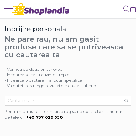
Atelier & Bricolaj
Intretinere si reparatii
Curatenie
Ingrijire personala
Unelte si scule
Auto-Moto
Baie & Bucatarie
Ne pare rau, nu am gasit
Freze
Degresanti
Solutii anticalcar
produse care sa se potriveasca
Carote
Intretinere caroserie
Solutii desfundat tevi
cu cautarea ta
Filiere
Solutii antirugina
Solutii suprafete
Role abrazive
Aparatura si echipamente
Solutii WC
- Verifica de doua ori scrierea
Cutite si placute amovibile
Casa si exterior
Curatare aer conditionat
- Incearca sa cauti cuvinte simple
Vopsele si pigmenti
Curatare electronice & IT
Detergenti universali
- Incearca o cautare mai putin specifica
- Va puteti restrange rezultatele cautarii ulterior
Decapant
Curatare instalatii si centrale
Intretinere suprafete
termice
Solutii curatat podele
Intretinere uz alimentar
Industriale
Solutii aparate de cafea
Pentru mai multe informatii te rog sa ne contactezi la numarul
Detergenti
de telefon
+40 757 029 530
Solutii tehnice
Sapunuri
Industriale
Vaseline si lubrifianti