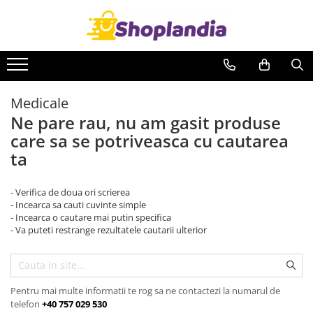
Atelier & Bricolaj
Intretinere si reparatii
Curatenie
Unelte si scule
Auto-Moto
Baie & Bucatarie
Freze
Degresanti
Solutii anticalcar
Medicale
Carote
Intretinere caroserie
Solutii desfundat tevi
Ne pare rau, nu am gasit produse
Filiere
Solutii antirugina
Solutii suprafete
care sa se potriveasca cu cautarea
Role abrazive
Aparatura si echipamente
Solutii WC
ta
Cutite si placute amovibile
Casa si exterior
Curatare aer conditionat
Vopsele si pigmenti
Curatare electronice & IT
Detergenti universali
- Verifica de doua ori scrierea
Decapant
Curatare instalatii si centrale
Intretinere suprafete
- Incearca sa cauti cuvinte simple
termice
- Incearca o cautare mai putin specifica
Solutii curatat podele
- Va puteti restrange rezultatele cautarii ulterior
Intretinere uz alimentar
Industriale
Solutii aparate de cafea
Detergenti
Solutii tehnice
Sapunuri
Pentru mai multe informatii te rog sa ne contactezi la numarul de
Industriale
telefon
+40 757 029 530
Vaseline si lubrifianti