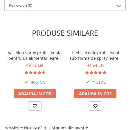
Aplicati uniform cu o spatula sau cu o perie cu peri tari pana la
Review-uri
(0)
grosimea necesara.
PRODUSE SIMILARE
Vaselina spray profesionala
Ulei siliconic profesional
pentru uz alimentar, Faren
sub forma de spray, Faren
F78, 400ml
F72, 400ml
49,72 Lei
44,64 Lei
IN STOC
IN STOC
ADAUGA IN COS
ADAUGA IN COS
Newsletter
Nu rata ofertele si promotiile noastre