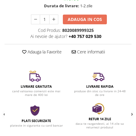
Durata de livrare:
1-2 zile
ADAUGA IN COS
Cod Produs:
8020089999325
Ai nevoie de ajutor?
+40 757 029 530
Adauga la Favorite
Cere informatii
LIVRARE GRATUITA
LIVRARE RAPIDA
cand valoarea comenzii este mai
produse din stoc cu livrare in 24-48
mare de 400 lei
de ore
RETUR 14 ZILE
PLATi SECURIZATE
daca te razgandesti, ai 14 zile sa
plateste in siguranta cu card bancar
returnezi produsul