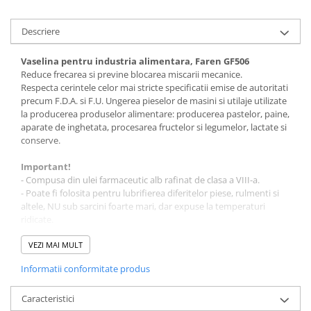
Descriere
Vaselina pentru industria alimentara, Faren GF506
Reduce frecarea si previne blocarea miscarii mecanice.
Respecta cerintele celor mai stricte specificatii emise de autoritati
precum F.D.A. si F.U. Ungerea pieselor de masini si utilaje utilizate
la producerea produselor alimentare: producerea pastelor, paine,
aparate de inghetata, procesarea fructelor si legumelor, lactate si
conserve.
Important!
- Compusa din ulei farmaceutic alb rafinat de clasa a VIII-a.
- Poate fi folosita pentru lubrifierea diferitelor piese, rulmenti si
altele, NU sub sarcini foarte mari, dar expuse la temperaturi
ridicate.
- In contact cu alimentele, NU provoaca niciun pericol de
contaminare.
VEZI MAI MULT
Informatii conformitate produs
Cum se utilizeaza Faren GF506?
Curatati piesele de tratat de orice reziduu de grasime sau
lubrifiant folosit anterior.
Caracteristici