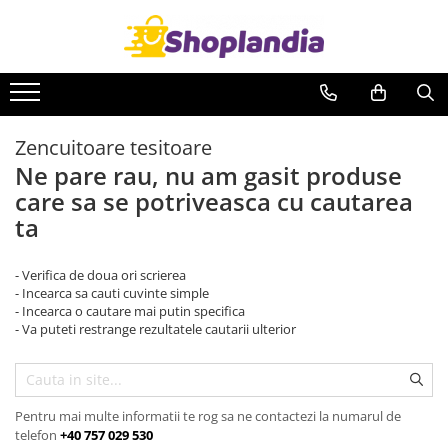
Atelier & Bricolaj
Intretinere si reparatii
Curatenie
Unelte si scule
Auto-Moto
Baie & Bucatarie
Freze
Degresanti
Solutii anticalcar
Zencuitoare tesitoare
Carote
Intretinere caroserie
Solutii desfundat tevi
Ne pare rau, nu am gasit produse
Filiere
Solutii antirugina
Solutii suprafete
care sa se potriveasca cu cautarea
Role abrazive
Aparatura si echipamente
Solutii WC
ta
Cutite si placute amovibile
Casa si exterior
Curatare aer conditionat
Vopsele si pigmenti
Curatare electronice & IT
Detergenti universali
- Verifica de doua ori scrierea
Decapant
Curatare instalatii si centrale
Intretinere suprafete
- Incearca sa cauti cuvinte simple
termice
- Incearca o cautare mai putin specifica
Solutii curatat podele
- Va puteti restrange rezultatele cautarii ulterior
Intretinere uz alimentar
Industriale
Solutii aparate de cafea
Detergenti
Solutii tehnice
Sapunuri
Pentru mai multe informatii te rog sa ne contactezi la numarul de
Industriale
telefon
+40 757 029 530
Vaseline si lubrifianti