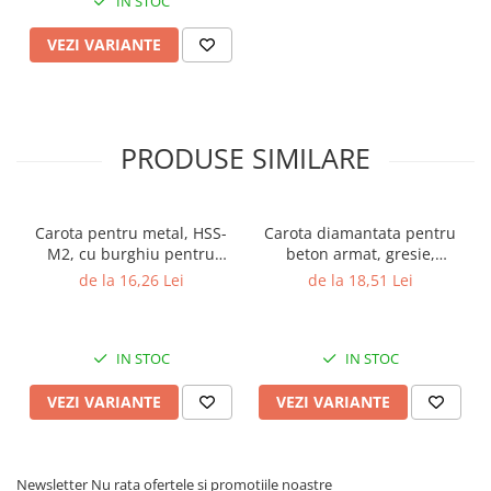
IN STOC
VEZI VARIANTE
PRODUSE SIMILARE
Carota pentru metal, HSS-
Carota diamantata pentru
M2, cu burghiu pentru
beton armat, gresie,
centrare, Gher
marmura, granit, Gher
de la 16,26 Lei
de la 18,51 Lei
IN STOC
IN STOC
VEZI VARIANTE
VEZI VARIANTE
Newsletter
Nu rata ofertele si promotiile noastre