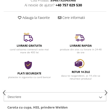
Cod Produs:
5948792045968
Ai nevoie de ajutor?
+40 757 029 530
Adauga la Favorite
Cere informatii
LIVRARE GRATUITA
LIVRARE RAPIDA
cand valoarea comenzii este mai
produse din stoc cu livrare in 24-48
mare de 400 lei
de ore
RETUR 14 ZILE
PLATi SECURIZATE
daca te razgandesti, ai 14 zile sa
plateste in siguranta cu card bancar
returnezi produsul
Descriere
Carota cu cupa, HSS, prindere Weldon