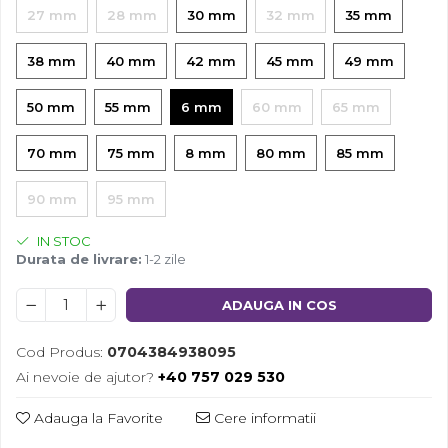
27 mm
28 mm
30 mm
32 mm
35 mm
38 mm
40 mm
42 mm
45 mm
49 mm
50 mm
55 mm
6 mm
60 mm
65 mm
70 mm
75 mm
8 mm
80 mm
85 mm
90 mm
95 mm
IN STOC
Durata de livrare:
1-2 zile
ADAUGA IN COS
Cod Produs:
0704384938095
Ai nevoie de ajutor?
+40 757 029 530
Adauga la Favorite
Cere informatii