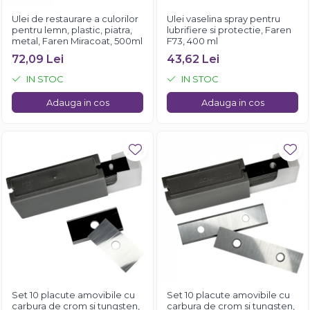
Ulei de restaurare a culorilor
Ulei vaselina spray pentru
pentru lemn, plastic, piatra,
lubrifiere si protectie, Faren
metal, Faren Miracoat, 500ml
F73, 400 ml
72,09 Lei
43,62 Lei
IN STOC
IN STOC
Adauga in cos
Adauga in cos
Set 10 placute amovibile cu
Set 10 placute amovibile cu
carbura de crom si tungsten,
carbura de crom si tungsten,