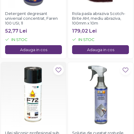
Detergent degresant
Rola pasla abraziva Scotch-
universal concentrat, Faren
Brite AM, mediu abraziva,
100 USI, 1l
100mm x 10m
52,77 Lei
179,02 Lei
IN STOC
IN STOC
Adauga in cos
Adauga in cos
Ulei siliconic profesional sub
Solutie de curatat rosturile