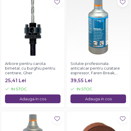
Arbore pentru carota
Solutie profesionala
bimetal, cu burghiu pentru
anticalcar pentru curatare
centrare, Gher
espressor, Faren Break,
750ml
25,41 Lei
39,55 Lei
IN STOC
IN STOC
Adauga in cos
Adauga in cos