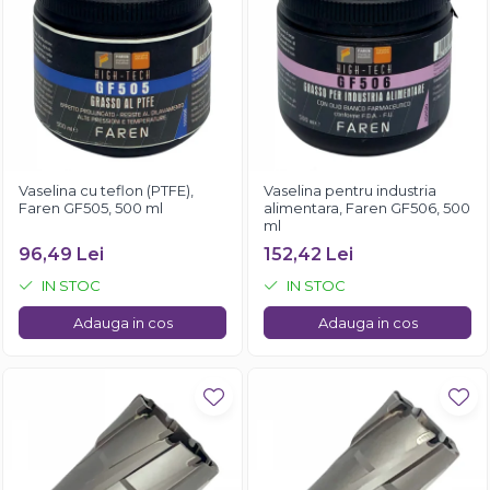
Vaselina cu teflon (PTFE),
Vaselina pentru industria
Faren GF505, 500 ml
alimentara, Faren GF506, 500
ml
96,49 Lei
152,42 Lei
IN STOC
IN STOC
Adauga in cos
Adauga in cos