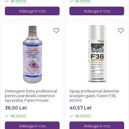
IN STOC
IN STOC
Adauga in cos
Adauga in cos
Detergent forte profesional
Spray profesional detectie
pentru pardoseli ceramice
scurgeri gaze, Faren F36,
sau piatra, Faren Power
400ml
Clean, 750 ml
36,50 Lei
40,57 Lei
IN STOC
IN STOC
Adauga in cos
Adauga in cos