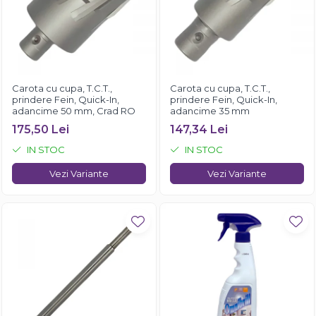
Carota cu cupa, T.C.T.,
Carota cu cupa, T.C.T.,
prindere Fein, Quick-In,
prindere Fein, Quick-In,
adancime 50 mm, Crad RO
adancime 35 mm
175,50 Lei
147,34 Lei
IN STOC
IN STOC
Vezi Variante
Vezi Variante