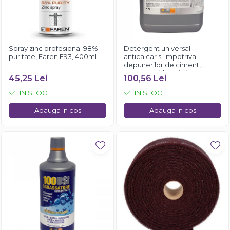
Spray zinc profesional 98%
Detergent universal
puritate, Faren F93, 400ml
anticalcar si impotriva
depunerilor de ciment,
Faren Rapido, 5 litri
45,25 Lei
100,56 Lei
IN STOC
IN STOC
Adauga in cos
Adauga in cos