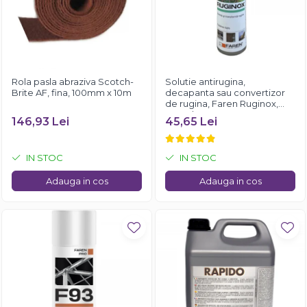
Rola pasla abraziva Scotch-
Solutie antirugina,
Brite AF, fina, 100mm x 10m
decapanta sau convertizor
de rugina, Faren Ruginox,
250 ml
146,93 Lei
45,65 Lei
IN STOC
IN STOC
Adauga in cos
Adauga in cos