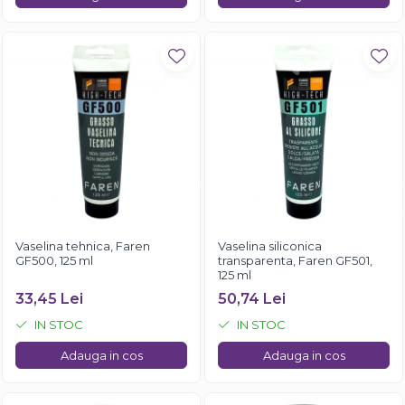
Vaselina tehnica, Faren
Vaselina siliconica
GF500, 125 ml
transparenta, Faren GF501,
125 ml
33,45 Lei
50,74 Lei
IN STOC
IN STOC
Adauga in cos
Adauga in cos