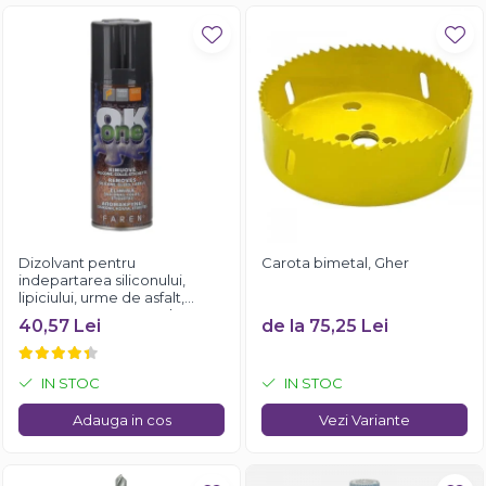
Dizolvant pentru
Carota bimetal, Gher
indepartarea siliconului,
lipiciului, urme de asfalt,
Faren OK ONE, 200ml
40,57 Lei
de la 75,25 Lei
IN STOC
IN STOC
Adauga in cos
Vezi Variante