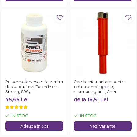
Pulbere efervescenta pentru
Carota diamantata pentru
desfundat tevi, Faren Melt
beton armat, gresie,
Strong, 600g
marmura, granit, Gher
45,65 Lei
de la 18,51 Lei
IN STOC
IN STOC
Adauga in cos
Vezi Variante