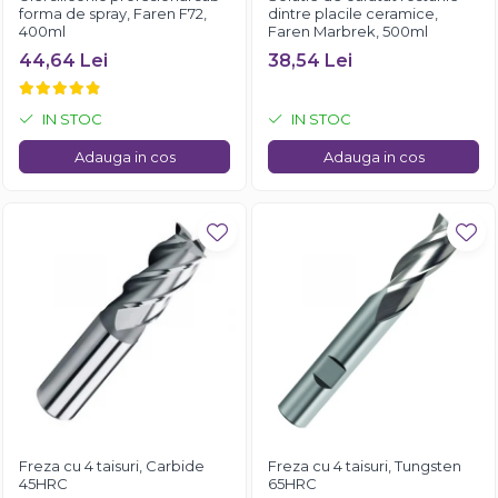
forma de spray, Faren F72,
dintre placile ceramice,
400ml
Faren Marbrek, 500ml
44,64 Lei
38,54 Lei
IN STOC
IN STOC
Adauga in cos
Adauga in cos
Freza cu 4 taisuri, Carbide
Freza cu 4 taisuri, Tungsten
45HRC
65HRC