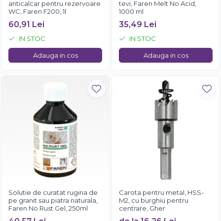
anticalcar pentru rezervoare
tevi, Faren Melt No Acid,
WC, Faren F200, 1l
1000 ml
60,91 Lei
35,49 Lei
IN STOC
IN STOC
Adauga in cos
Adauga in cos
Solutie de curatat rugina de
Carota pentru metal, HSS-
pe granit sau piatra naturala,
M2, cu burghiu pentru
Faren No Rust Gel, 250ml
centrare, Gher