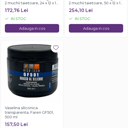
2 muchii taietoare, 24 x 12 x 1.5
2 muchii taietoare, 50 x 12 x 1.5
mm, 35°, Kannenberg
mm, 35°, Kannenberg
172,76 Lei
254,10 Lei
IN STOC
IN STOC
Adauga in cos
Adauga in cos
Vaselina siliconica
transparenta, Faren GF501,
500 ml
157,50 Lei