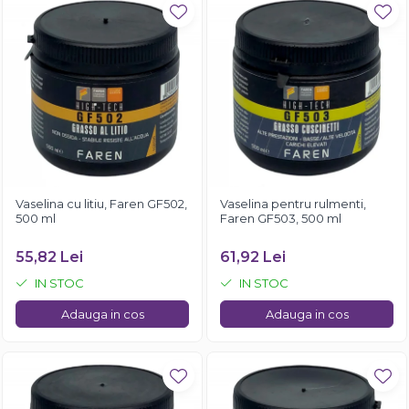
Vaselina cu litiu, Faren GF502,
Vaselina pentru rulmenti,
500 ml
Faren GF503, 500 ml
55,82 Lei
61,92 Lei
IN STOC
IN STOC
Adauga in cos
Adauga in cos