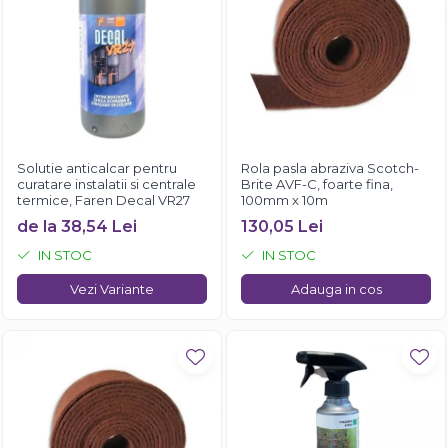
Solutie anticalcar pentru
Rola pasla abraziva Scotch-
curatare instalatii si centrale
Brite AVF-C, foarte fina,
termice, Faren Decal VR27
100mm x 10m
de la 38,54 Lei
130,05 Lei
IN STOC
IN STOC
Vezi Variante
Adauga in cos