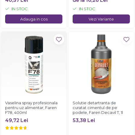
40,57 Lei
de la 16,26 Lei
IN STOC
IN STOC
Adauga in cos
Vezi Variante
Vaselina spray profesionala
Solutie detartranta de
pentru uz alimentar, Faren
curatat cimentul de pe
F78, 400ml
podele, Faren Decavil T, 1l
49,72 Lei
53,38 Lei