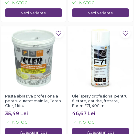
IN STOC
IN STOC
Vezi Variante
Vezi Variante
Pasta abraziva profesionala
Ulei spray profesional pentru
pentru curatat mainile, Faren
filetare, gaurire, frezare,
Cler, 1 litru
Faren F71, 400 ml
35,49 Lei
46,67 Lei
IN STOC
IN STOC
Adauga in cos
Adauga in cos