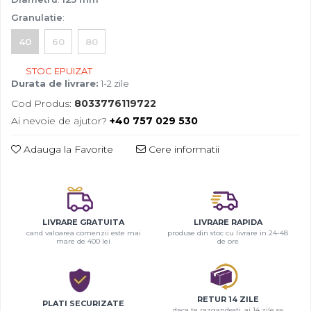
Granulatie
:
40
60
80
STOC EPUIZAT
Durata de livrare:
1-2 zile
Cod Produs:
8033776119722
Ai nevoie de ajutor?
+40 757 029 530
Adauga la Favorite
Cere informatii
LIVRARE GRATUITA
LIVRARE RAPIDA
cand valoarea comenzii este mai
produse din stoc cu livrare in 24-48
mare de 400 lei
de ore
RETUR 14 ZILE
PLATI SECURIZATE
daca te razgandesti, ai 14 zile sa