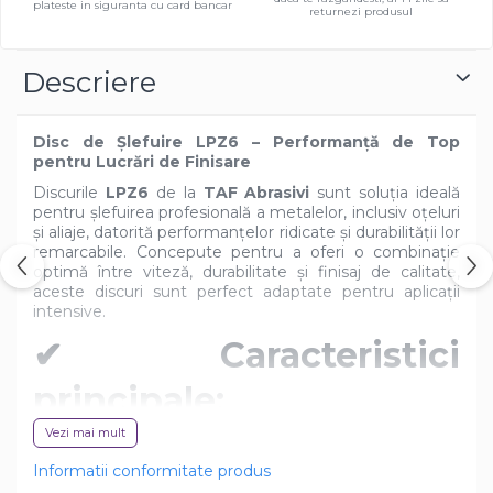
plateste in siguranta cu card bancar
returnezi produsul
Descriere
Disc de Șlefuire LPZ6 – Performanță de Top
pentru Lucrări de Finisare
Discurile
LPZ6
de la
TAF Abrasivi
sunt soluția ideală
pentru șlefuirea profesională a metalelor, inclusiv oțeluri
și aliaje, datorită performanțelor ridicate și durabilității lor
remarcabile. Concepute pentru a oferi o combinație
optimă între viteză, durabilitate și finisaj de calitate,
aceste discuri sunt perfect adaptate pentru aplicații
intensive.
✔ Caracteristici
principale:
Vezi mai mult
Informatii conformitate produs
MATERIAL ABRAZIV DE CALITATE
SUPERIOARĂ
: CONSTRUIT DINTR-UN