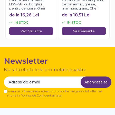
Carota pentru metal,
Carota diamantata pentru
INDUSTRIALE, CONSTRUCȚII ȘI LUCRĂRI DE
HSS-M2, cu burghiu
beton armat, gresie,
ÎNTREȚINERE AUTO.
pentru centrare, Gher
marmura, granit, Gher
de la 16,26 Lei
de la 18,51 Lei
✔ Beneficii:
IN STOC
IN STOC
Vezi Variante
Vezi Variante
EFICIENȚĂ SPORITĂ
: ÎNDEPĂRTAREA RAPIDĂ
A MATERIALULUI, ECONOMISIND TIMP ÎN
TIMPUL PROCESULUI DE ȘLEFUIRE.
FINISAJ DE CALITATE
: OFERĂ UN FINISAJ
UNIFORM, PERFECT PENTRU PREGĂTIREA
Newsletter
SUPRAFEȚELOR DE LUCRU.
COMPATIBILITATE LARGĂ
: ACESTE DISCURI
Nu rata ofertele si promotiile noastre
SUNT COMPATIBILE CU MAJORITATEA
POLIZOARELOR UNGHIULARE DE PE PIAȚĂ.
Vreau sa primesc newsletter cu promotiile magazinului. Afla mai
multe in
Politica de Confidentialitate