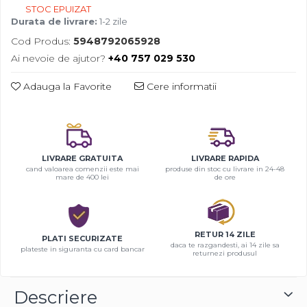
STOC EPUIZAT
Durata de livrare:
1-2 zile
Cod Produs:
5948792065928
Ai nevoie de ajutor?
+40 757 029 530
Adauga la Favorite
Cere informatii
LIVRARE GRATUITA
LIVRARE RAPIDA
cand valoarea comenzii este mai
produse din stoc cu livrare in 24-48
mare de 400 lei
de ore
RETUR 14 ZILE
PLATI SECURIZATE
daca te razgandesti, ai 14 zile sa
plateste in siguranta cu card bancar
returnezi produsul
Descriere