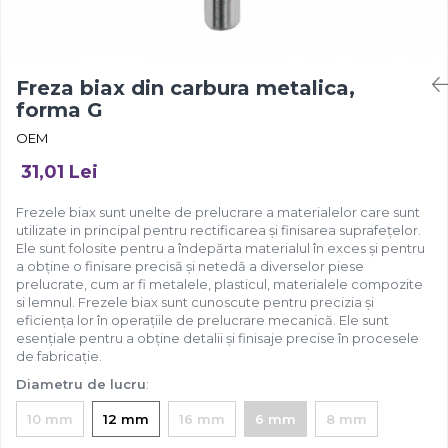
Freza biax din carbura metalica,
forma G
OEM
31,01 Lei
Frezele biax sunt unelte de prelucrare a materialelor care sunt
utilizate in principal pentru rectificarea și finisarea suprafețelor.
Ele sunt folosite pentru a îndepărta materialul în exces și pentru
a obține o finisare precisă și netedă a diverselor piese
prelucrate, cum ar fi metalele, plasticul, materialele compozite
si lemnul. Frezele biax sunt cunoscute pentru precizia și
eficiența lor în operațiile de prelucrare mecanică. Ele sunt
esențiale pentru a obține detalii și finisaje precise în procesele
de fabricație.
Diametru de lucru
:
10 mm
12 mm
16 mm
6 mm
8 mm