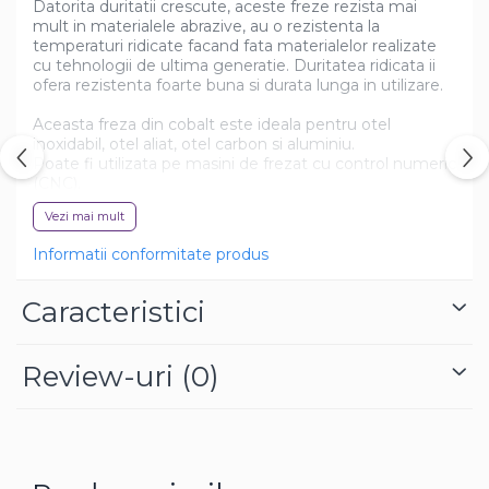
Datorita duritatii crescute, aceste freze rezista mai
mult in materialele abrazive, au o rezistenta la
temperaturi ridicate facand fata materialelor realizate
cu tehnologii de ultima generatie. Duritatea ridicata ii
ofera rezistenta foarte buna si durata lunga in utilizare.
Aceasta freza din cobalt este ideala pentru otel
inoxidabil, otel aliat, otel carbon si aluminiu.
Poate fi utilizata pe masini de frezat cu control numeric
(CNC).
Vezi mai mult
Avantaje:
- frezele cu 4 taisuri au un design specific al dintilor
Informatii conformitate produs
pentru o evacuare imbunatatita a aschiilor.
- prelucrare fara vibratii si finisare excelenta a suprafetei.
- actiune de aschiere usoară, reducand riscul de
Caracteristici
formare a taisului de depunere.
- permiterea unor viteze de aschiere mai mari si
rezistenta termica sporita, fiind ideale pentru prelucrare
Review-uri
(0)
uscata.
- performanta inalta si finisare de calitate a suprafetei.