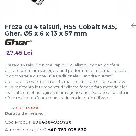
Freza cu 4 taisuri, HSS Cobalt M35,
Gher, Ø5 x 6 x 13 x 57 mm
27,45 Lei
Freza cu 4 taisuri din otel rapid HSS aliat cu cobalt, confera
calitate premium sculei, oferind performante mult mai ridicate
in comparatie cu otelurile traditionale. Datorita duritatii
crescute, aceste freze rezista mai mult in materialele abrazive,
au o rezistenta la temperaturi ridicate facand fata materialelor
realizate cu tehnologii de ultima generatie. Duritatea ridicata ii
ofera rezistenta foarte buna si durata lunga in utilizare.
STOC EPUIZAT
Durata de livrare:
1
Cod Produs:
0704384939726
Ai nevoie de ajutor?
+40 757 029 530