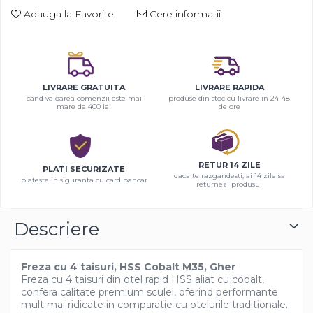
Adauga la Favorite
Cere informatii
LIVRARE GRATUITA
LIVRARE RAPIDA
cand valoarea comenzii este mai
produse din stoc cu livrare in 24-48
mare de 400 lei
de ore
RETUR 14 ZILE
PLATI SECURIZATE
daca te razgandesti, ai 14 zile sa
plateste in siguranta cu card bancar
returnezi produsul
Descriere
Freza cu 4 taisuri, HSS Cobalt M35, Gher
Freza cu 4 taisuri din otel rapid HSS aliat cu cobalt,
confera calitate premium sculei, oferind performante
mult mai ridicate in comparatie cu otelurile traditionale.