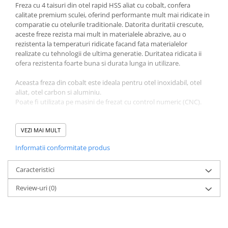
Freza cu 4 taisuri din otel rapid HSS aliat cu cobalt, confera
calitate premium sculei, oferind performante mult mai ridicate in
comparatie cu otelurile traditionale. Datorita duritatii crescute,
aceste freze rezista mai mult in materialele abrazive, au o
rezistenta la temperaturi ridicate facand fata materialelor
realizate cu tehnologii de ultima generatie. Duritatea ridicata ii
ofera rezistenta foarte buna si durata lunga in utilizare.
Aceasta freza din cobalt este ideala pentru otel inoxidabil, otel
aliat, otel carbon si aluminiu.
Poate fi utilizata pe masini de frezat cu control numeric (CNC).
Avantaje:
- frezele cu 4 taisuri au un design specific al dintilor pentru o
VEZI MAI MULT
evacuare imbunatatita a aschiilor.
Informatii conformitate produs
- prelucrare fara vibratii si finisare excelenta a suprafetei.
- actiune de aschiere usoară, reducand riscul de formare a taisului
de depunere.
Caracteristici
- permiterea unor viteze de aschiere mai mari si rezistenta
Review-uri
(0)
termica sporita, fiind ideale pentru prelucrare uscata.
- performanta inalta si finisare de calitate a suprafetei.