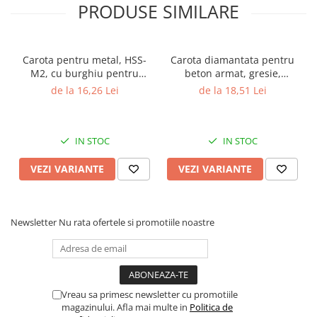
PRODUSE SIMILARE
Carota pentru metal, HSS-
Carota diamantata pentru
M2, cu burghiu pentru
beton armat, gresie,
centrare, Gher
marmura, granit, Gher
de la 16,26 Lei
de la 18,51 Lei
IN STOC
IN STOC
VEZI VARIANTE
VEZI VARIANTE
Newsletter
Nu rata ofertele si promotiile noastre
Vreau sa primesc newsletter cu promotiile
magazinului. Afla mai multe in
Politica de