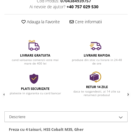
Cod Produs:
0704384939757
Ai nevoie de ajutor?
+40 757 029 530
Adauga la Favorite
Cere informatii
LIVRARE GRATUITA
LIVRARE RAPIDA
cand valoarea comenzii este mai
produse din stoc cu livrare in 24-48
mare de 400 lei
de ore
RETUR 14 ZILE
PLATi SECURIZATE
daca te razgandesti, ai 14 zile sa
plateste in siguranta cu card bancar
returnezi produsul
Descriere
Freza cu 4 taisuri, HSS Cobalt M35, Gher