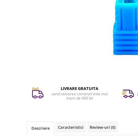
Solutii antirugina
Aparatura si echipamente
Curatare aer conditionat
Curatare electronice & IT
Curatare instalatii si centrale
termice
Intretinere uz alimentar
Solutii aparate de cafea
Distribuie
Solutii tehnice
pe
Facebook
Industriale
Vaseline si lubrifianti
LIVRARE GRATUITA
Curatenie
cand valoarea comenzii este mai
mare de 400 lei
Baie & Bucatarie
Solutii anticalcar
Solutii desfundat tevi
Solutii suprafete
Caracteristici
Review-uri
(0)
Descriere
Solutii WC