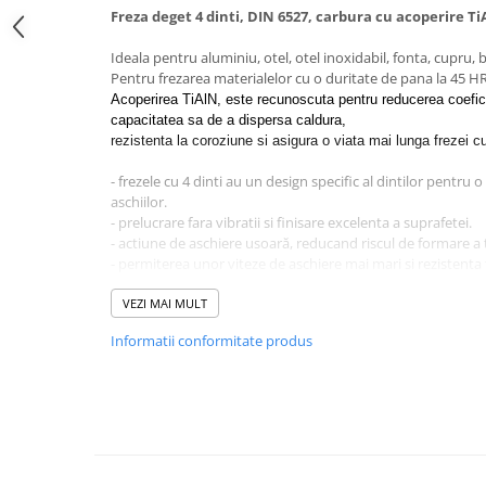
Freza deget 4 dinti, DIN 6527, carbura cu acoperire T
Casa si exterior
Detergenti universali
Ideala pentru aluminiu, otel, otel inoxidabil, fonta, cupru, 
Pentru frezarea materialelor cu o duritate de pana la 45 H
Intretinere suprafete
Acoperirea TiAlN, este recunoscuta pentru reducerea coefici
Solutii curatat podele
capacitatea sa de a dispersa caldura,
Industriale
rezistenta la coroziune si asigura o viata mai lunga frezei 
Detergenti
- frezele cu 4 dinti au un design specific al dintilor pentru
Sapunuri
aschiilor.
- prelucrare fara vibratii si finisare excelenta a suprafetei.
- actiune de aschiere usoară, reducand riscul de formare a 
- permiterea unor viteze de aschiere mai mari si rezistenta 
pentru prelucrare uscata cat si umeda
- performanta inalta si finisare de calitate a suprafetei de l
VEZI MAI MULT
Informatii conformitate produs