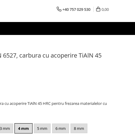
+40 757 029 530
0,00
IN 6527, carbura cu acoperire TiAlN 45
ura cu acoperire TiAlN 45 HRC pentru frezarea materialelor cu
3 mm
4 mm
5 mm
6 mm
8 mm