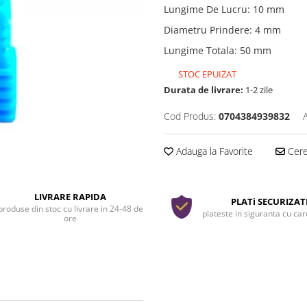
Lungime De Lucru
:
10 mm
Diametru Prindere
:
4 mm
Lungime Totala
:
50 mm
STOC EPUIZAT
Durata de livrare:
1-2 zile
Cod Produs:
0704384939832
Adauga la Favorite
Cere 
LIVRARE RAPIDA
PLATi SECURIZAT
produse din stoc cu livrare in 24-48 de
plateste in siguranta cu ca
ore