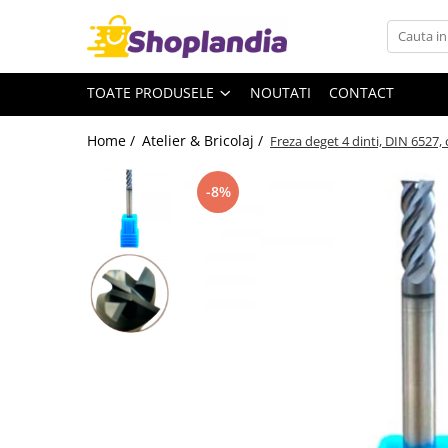
Toate Produsele
TOATE PRODUSELE
NOUTATI
CONTACT
Atelier & Bricolaj
Unelte si scule
Home /
Atelier & Bricolaj /
Freza deget 4 dinti, DIN 6527,
Freze
Carote
-8%
Filiere
Role abrazive
Cutite si placute amovibile
Vopsele si pigmenti
Decapant
Intretinere si reparatii
Auto-Moto
Degresanti
Intretinere caroserie