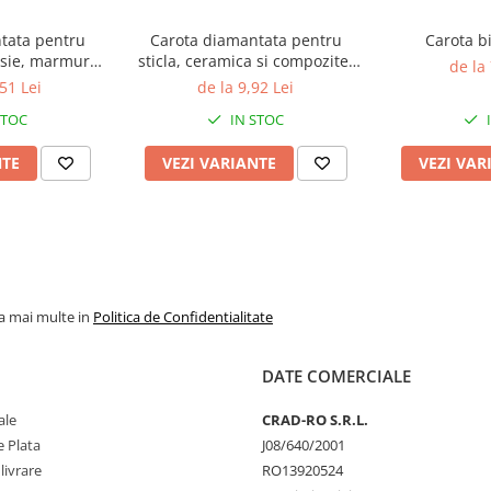
tata pentru
Carota diamantata pentru
esie, marmura,
sticla, ceramica si compozite,
de la
 Gher
cu prindere universala, Gher
51 Lei
de la 9,92 Lei
STOC
IN STOC
NTE
VEZI VARIANTE
VEZI VAR
la mai multe in
Politica de Confidentialitate
DATE COMERCIALE
ale
CRAD-RO S.R.L.
 Plata
J08/640/2001
livrare
RO13920524