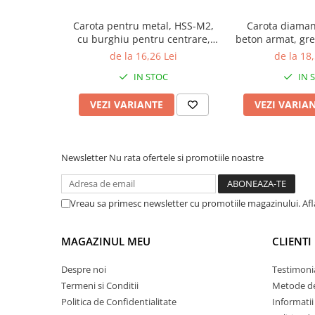
Carota pentru metal, HSS-M2,
Carota diaman
cu burghiu pentru centrare,
beton armat, gr
Gher
granit,
de la 16,26 Lei
de la 18,
IN STOC
IN 
VEZI VARIANTE
VEZI VARIA
Newsletter
Nu rata ofertele si promotiile noastre
Vreau sa primesc newsletter cu promotiile magazinului. Af
MAGAZINUL MEU
CLIENTI
Despre noi
Testimoni
Termeni si Conditii
Metode de
Politica de Confidentialitate
Informatii 