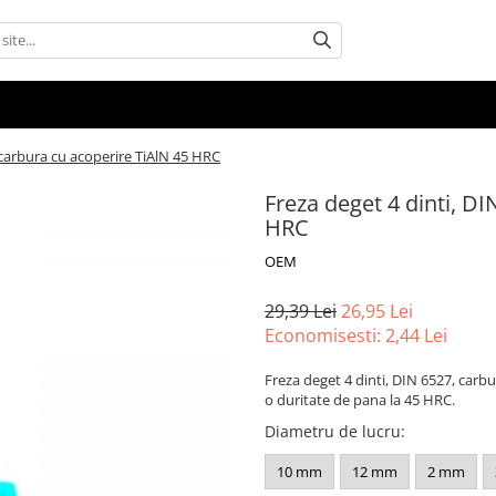
 carbura cu acoperire TiAlN 45 HRC
Freza deget 4 dinti, D
HRC
OEM
29,39 Lei
26,95 Lei
Economisesti:
2,44
Lei
Freza deget 4 dinti, DIN 6527, carb
o duritate de pana la 45 HRC.
Diametru de lucru
:
10 mm
12 mm
2 mm