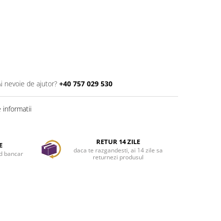
Ai nevoie de ajutor?
+40 757 029 530
informatii
RETUR 14 ZILE
E
daca te razgandesti, ai 14 zile sa
rd bancar
returnezi produsul