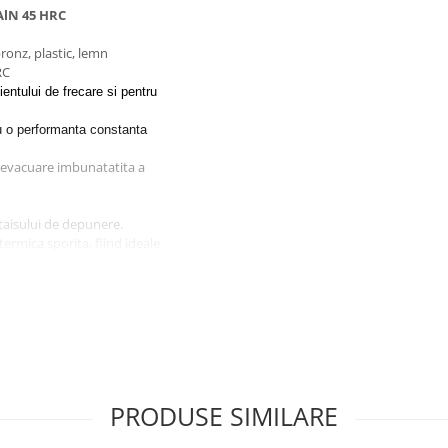
iAlN 45 HRC
bronz, plastic, lemn
RC
entului de frecare si pentru
cu o performanta constanta
 o evacuare imbunatatita a
taisului de depunere.
termica sporita, fiind ideale
ucru.
PRODUSE SIMILARE