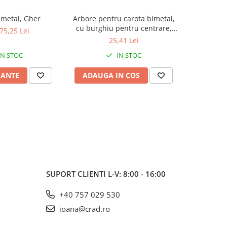
Carota bimetal, Gher
Arbore pentru carota bimetal,
Rola pasl
cu burghiu pentru centrare,
Brite AVF-C
 75,25 Lei
Gher
25,41 Lei
IN STOC
IN STOC
IANTE
ADAUGA IN COS
ADAUG
SUPORT CLIENTI
L-V: 8:00 - 16:00
+40 757 029 530
ioana@crad.ro