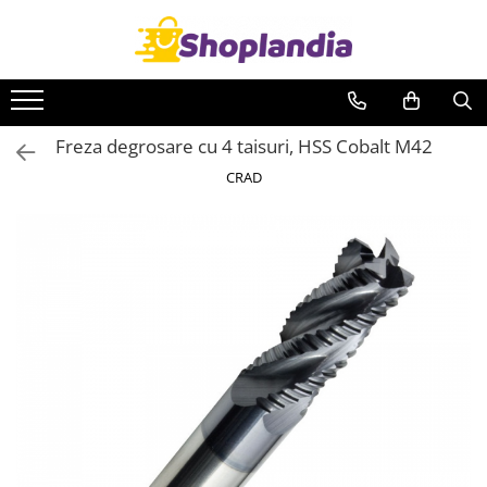
Toate Produsele
Atelier & Bricolaj
Freza degrosare cu 4 taisuri, HSS Cobalt M42
Unelte si scule
CRAD
Freze
Carote
Filiere
Role abrazive
Cutite si placute amovibile
Vopsele si pigmenti
Decapant
Intretinere si reparatii
Auto-Moto
Degresanti
Intretinere caroserie