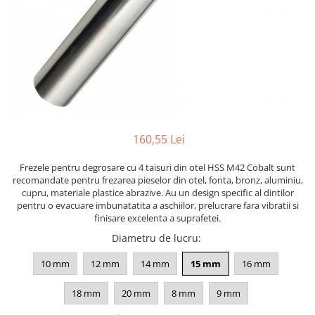
Solutii antirugina
Aparatura si echipamente
Curatare aer conditionat
Curatare electronice & IT
Curatare instalatii si centrale
termice
Intretinere uz alimentar
Solutii aparate de cafea
160,55 Lei
Solutii tehnice
Frezele pentru degrosare cu 4 taisuri din otel HSS M42 Cobalt sunt
Industriale
recomandate pentru frezarea pieselor din otel, fonta, bronz, aluminiu,
cupru, materiale plastice abrazive. Au un design specific al dintilor
Vaseline si lubrifianti
pentru o evacuare imbunatatita a aschiilor, prelucrare fara vibratii si
Curatenie
finisare excelenta a suprafetei.
Baie & Bucatarie
Diametru de lucru
:
Solutii anticalcar
10 mm
12 mm
14 mm
15 mm
16 mm
Solutii desfundat tevi
Solutii suprafete
18 mm
20 mm
8 mm
9 mm
Solutii WC