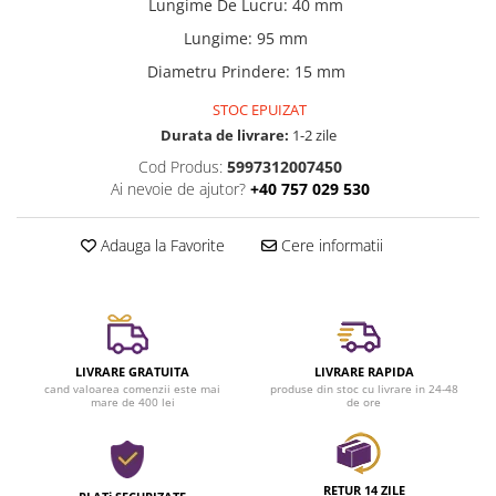
Lungime De Lucru
:
40 mm
Casa si exterior
Lungime
:
95 mm
Detergenti universali
Diametru Prindere
:
15 mm
Intretinere suprafete
Solutii curatat podele
STOC EPUIZAT
Durata de livrare:
1-2 zile
Industriale
Cod Produs:
5997312007450
Detergenti
Ai nevoie de ajutor?
+40 757 029 530
Sapunuri
Adauga la Favorite
Cere informatii
LIVRARE GRATUITA
LIVRARE RAPIDA
cand valoarea comenzii este mai
produse din stoc cu livrare in 24-48
mare de 400 lei
de ore
RETUR 14 ZILE