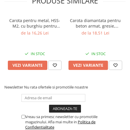
PRODUSE SIMILARE
Carota pentru metal, HSS-
Carota diamantata pentru
M2, cu burghiu pentru
beton armat, gresie,
centrare, Gher
marmura, granit, Gher
de la 16,26 Lei
de la 18,51 Lei
IN STOC
IN STOC
VEZI VARIANTE
VEZI VARIANTE
Newsletter
Nu rata ofertele si promotiile noastre
Vreau sa primesc newsletter cu promotiile
magazinului. Afla mai multe in
Politica de
Confidentialitate