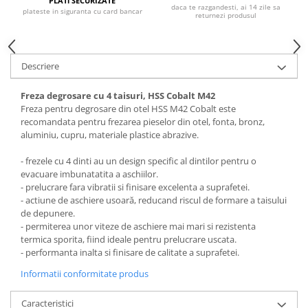
PLATi SECURIZATE
daca te razgandesti, ai 14 zile sa
plateste in siguranta cu card bancar
returnezi produsul
Descriere
Freza degrosare cu 4 taisuri, HSS Cobalt M42
Freza pentru degrosare din otel HSS M42 Cobalt este
recomandata pentru frezarea pieselor din otel, fonta, bronz,
aluminiu, cupru, materiale plastice abrazive.
- frezele cu 4 dinti au un design specific al dintilor pentru o
evacuare imbunatatita a aschiilor.
- prelucrare fara vibratii si finisare excelenta a suprafetei.
- actiune de aschiere usoară, reducand riscul de formare a taisului
de depunere.
- permiterea unor viteze de aschiere mai mari si rezistenta
termica sporita, fiind ideale pentru prelucrare uscata.
- performanta inalta si finisare de calitate a suprafetei.
Informatii conformitate produs
Caracteristici