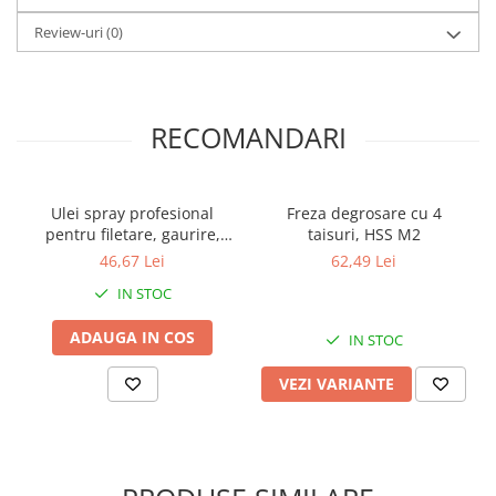
Review-uri
(0)
RECOMANDARI
Ulei spray profesional
Freza degrosare cu 4
pentru filetare, gaurire,
taisuri, HSS M2
frezare, Faren F71, 400 ml
46,67 Lei
62,49 Lei
IN STOC
ADAUGA IN COS
IN STOC
VEZI VARIANTE