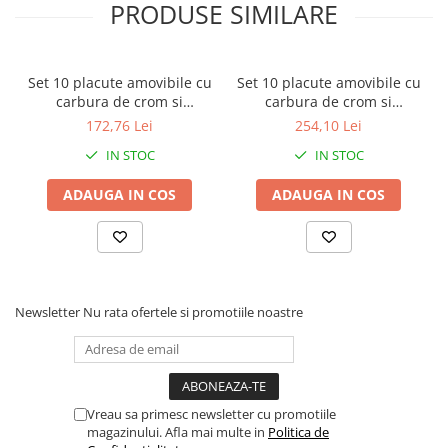
PRODUSE SIMILARE
- grosime (mm): 1.5
- diametru prindere (mm): 4.1
- unghi: 35°
Set 10 placute amovibile cu
Set 10 placute amovibile cu
carbura de crom si
carbura de crom si
tungsten, 2 muchii
tungsten, 2 muchii
172,76 Lei
254,10 Lei
taietoare, 24 x 12 x 1.5 mm,
taietoare, 50 x 12 x 1.5 mm,
IN STOC
IN STOC
35°, Kannenberg
35°, Kannenberg
ADAUGA IN COS
ADAUGA IN COS
Newsletter
Nu rata ofertele si promotiile noastre
Vreau sa primesc newsletter cu promotiile
magazinului. Afla mai multe in
Politica de