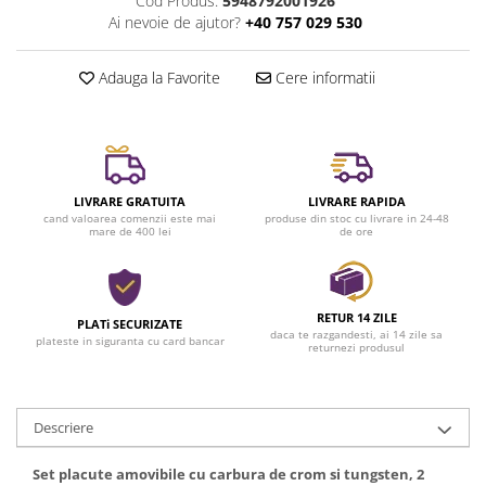
Cod Produs:
5948792001926
Ai nevoie de ajutor?
+40 757 029 530
Adauga la Favorite
Cere informatii
LIVRARE GRATUITA
LIVRARE RAPIDA
cand valoarea comenzii este mai
produse din stoc cu livrare in 24-48
mare de 400 lei
de ore
RETUR 14 ZILE
PLATi SECURIZATE
daca te razgandesti, ai 14 zile sa
plateste in siguranta cu card bancar
returnezi produsul
Descriere
Set placute amovibile cu carbura de crom si tungsten, 2