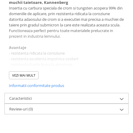
muchii taietoare, Kannenberg
Insertia cu carbura speciala de crom si tungsten acopera 99% din
domeniile de aplicare, prin rezistenta ridicata la coroziune
datorita adaosului de crom si a executiei mai precisa a muchiei de
taiere prin gradul submicron la care este realizata aceasta scula.
Functioneaza perfect pentru toate materialele prelucrate in
prezent in industria lemnului.
Avantaje
- rezistenta ridicata la coroziune
- rezistenta excelenta impotriva oxidarii
- rezistenta foarte buna la abraziune
- eficienta inalta datorita perioadei lungi de utilizare
VEZI MAI MULT
Sunt perfect potrivite pentru:
Informatii conformitate produs
- placi aglomerate (PAL)
- placi aglomerate laminate / melaminate
- placi HDF / MDF
Caracteristici
- lemn tare si moale
Review-uri
(0)
- compozite
Dimensiuni
- lungime (mm): 7.6
- latime (mm): 12