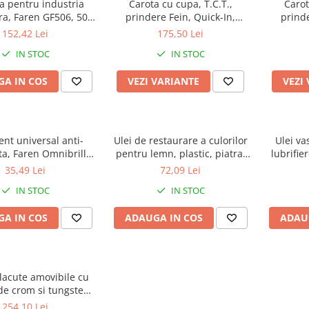
a pentru industria
Carota cu cupa, T.C.T.,
Carot
ra, Faren GF506, 500
prindere Fein, Quick-In,
prinde
ml
adancime 50 mm, Crad RO
ad
152,42 Lei
175,50 Lei
IN STOC
IN STOC
A IN COS
VEZI VARIANTE
VEZI
nt universal anti-
Ulei de restaurare a culorilor
Ulei va
a, Faren Omnibrill,
pentru lemn, plastic, piatra,
lubrifie
750 ml
metal, Faren Miracoat, 500ml
35,49 Lei
72,09 Lei
IN STOC
IN STOC
A IN COS
ADAUGA IN COS
ADAU
lacute amovibile cu
de crom si tungsten,
 taietoare, 50 x 12 x
254,10 Lei