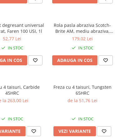
 degresant universal
Rola pasla abraziva Scotch-
at, Faren 100 USI, 1l
Brite AM, mediu abraziva,
100mm x 10m
52,77 Lei
179,02 Lei
IN STOC
IN STOC
GA IN COS
ADAUGA IN COS
u 4 taisuri, Carbide
Freza cu 4 taisuri, Tungsten
45HRC
65HRC
 la 263,00 Lei
de la 51,76 Lei
IN STOC
IN STOC
 VARIANTE
VEZI VARIANTE