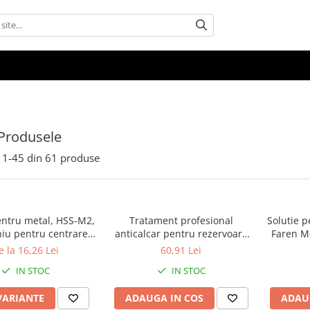
Produsele
1-
45
din
61
produse
entru metal, HSS-M2,
Tratament profesional
Solutie p
iu pentru centrare,
anticalcar pentru rezervoare
Faren Me
Gher
WC, Faren F200, 1l
e la 16,26 Lei
60,91 Lei
IN STOC
IN STOC
VARIANTE
ADAUGA IN COS
ADAU