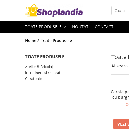
Toate Produsele
TOATE PRODUSELE
NOUTATI
CONTACT
Atelier & Bricolaj
Unelte si scule
Home /
Toate Produsele
Freze
Carote
Toate 
TOATE PRODUSELE
Filiere
Afiseaza:
Atelier & Bricolaj
Role abrazive
Intretinere si reparatii
Cutite si placute amovibile
Curatenie
Vopsele si pigmenti
Carota p
Decapant
cu burgh
Intretinere si reparatii
d
Auto-Moto
Degresanti
VEZI 
Intretinere caroserie