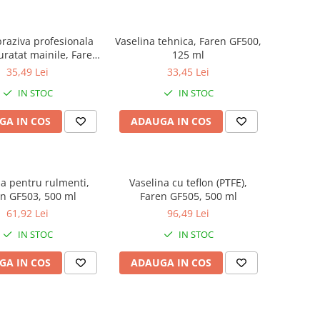
braziva profesionala
Vaselina tehnica, Faren GF500,
uratat mainile, Faren
125 ml
Cler, 1 litru
35,49 Lei
33,45 Lei
IN STOC
IN STOC
GA IN COS
ADAUGA IN COS
na pentru rulmenti,
Vaselina cu teflon (PTFE),
n GF503, 500 ml
Faren GF505, 500 ml
61,92 Lei
96,49 Lei
IN STOC
IN STOC
GA IN COS
ADAUGA IN COS