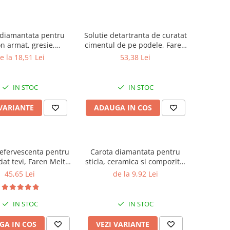
 diamantata pentru
Solutie detartranta de curatat
n armat, gresie,
cimentul de pe podele, Faren
ra, granit, Gher
Decavil T, 1l
e la 18,51 Lei
53,38 Lei
IN STOC
IN STOC
 VARIANTE
ADAUGA IN COS
efervescenta pentru
Carota diamantata pentru
at tevi, Faren Melt
sticla, ceramica si compozite,
Strong, 600g
cu prindere universala, Gher
45,65 Lei
de la 9,92 Lei
IN STOC
IN STOC
GA IN COS
VEZI VARIANTE