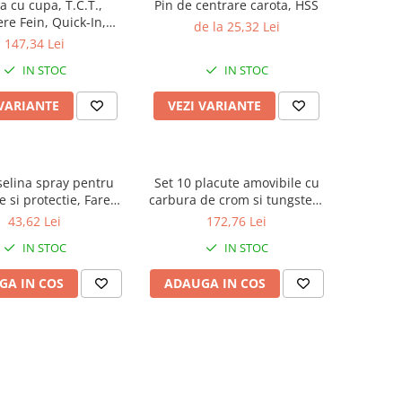
a cu cupa, T.C.T.,
Pin de centrare carota, HSS
re Fein, Quick-In,
de la 25,32 Lei
ancime 35 mm
147,34 Lei
IN STOC
IN STOC
 VARIANTE
VEZI VARIANTE
selina spray pentru
Set 10 placute amovibile cu
re si protectie, Faren
carbura de crom si tungsten,
F73, 400 ml
2 muchii taietoare, 24 x 12 x
43,62 Lei
172,76 Lei
1.5 mm, 35°, Kannenberg
IN STOC
IN STOC
GA IN COS
ADAUGA IN COS