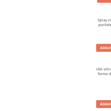
Spray z
puritat
ADAUG
Ulei sili
forma d
ADAUG