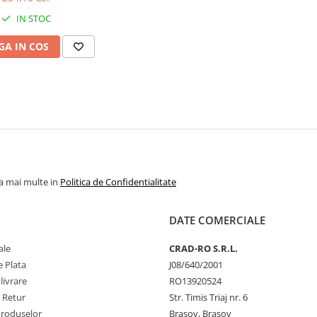
, 35°, Kannenberg
IN STOC
A IN COS
la mai multe in
Politica de Confidentialitate
DATE COMERCIALE
ale
CRAD-RO S.R.L.
 Plata
J08/640/2001
livrare
RO13920524
e Retur
Str. Timis Triaj nr. 6
Produselor
Brasov, Brasov