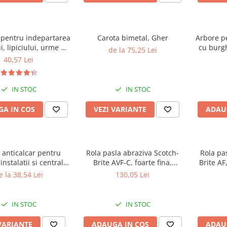
 pentru indepartarea
Carota bimetal, Gher
Arbore p
i, lipiciului, urme de
cu burgh
de la 75,25 Lei
Faren OK ONE, 200ml
40,57 Lei
IN STOC
IN STOC
A IN COS
VEZI VARIANTE
ADAU
 anticalcar pentru
Rola pasla abraziva Scotch-
Rola pa
instalatii si centrale
Brite AVF-C, foarte fina,
Brite A
, Faren Decal VR27
100mm x 10m
e la 38,54 Lei
130,05 Lei
IN STOC
IN STOC
VARIANTE
ADAUGA IN COS
ADAU