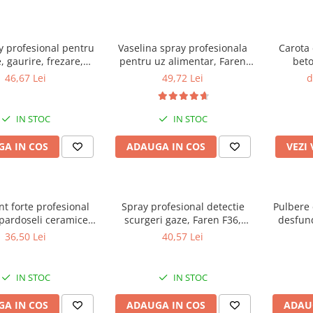
y profesional pentru
Vaselina spray profesionala
Carota
e, gaurire, frezare,
pentru uz alimentar, Faren
beto
en F71, 400 ml
F78, 400ml
marmu
46,67 Lei
49,72 Lei
d
IN STOC
IN STOC
A IN COS
ADAUGA IN COS
VEZI
t forte profesional
Spray profesional detectie
Pulbere 
pardoseli ceramice
scurgeri gaze, Faren F36,
desfund
a, Faren Power Clean,
400ml
36,50 Lei
40,57 Lei
750 ml
IN STOC
IN STOC
A IN COS
ADAUGA IN COS
ADAU