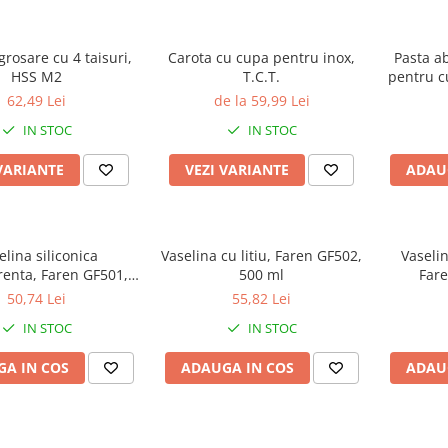
grosare cu 4 taisuri,
Carota cu cupa pentru inox,
Pasta a
HSS M2
T.C.T.
pentru c
62,49 Lei
de la 59,99 Lei
IN STOC
IN STOC
VARIANTE
VEZI VARIANTE
ADAU
elina siliconica
Vaselina cu litiu, Faren GF502,
Vaseli
renta, Faren GF501,
500 ml
Fare
125 ml
50,74 Lei
55,82 Lei
IN STOC
IN STOC
A IN COS
ADAUGA IN COS
ADAU