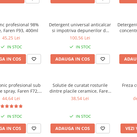
inc profesional 98%
Detergent universal anticalcar
Detergent
e, Faren F93, 400ml
si impotriva depunerilor de
concentr
ciment, Faren Rapido, 5 litri
45,25 Lei
100,56 Lei
IN STOC
IN STOC
A IN COS
ADAUGA IN COS
ADAU
conic profesional sub
Solutie de curatat rosturile
Freza c
e spray, Faren F72,
dintre placile ceramice, Faren
400ml
Marbrek, 500ml
44,64 Lei
38,54 Lei
de
IN STOC
IN STOC
A IN COS
ADAUGA IN COS
VEZI