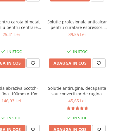
entru carota bimetal,
Solutie profesionala anticalcar
iu pentru centrare,
pentru curatare espressor,
Gher
Faren Break, 750ml
25,41 Lei
39,55 Lei
IN STOC
IN STOC
GA IN COS
ADAUGA IN COS
sla abraziva Scotch-
Solutie antirugina, decapanta
F, fina, 100mm x 10m
sau convertizor de rugina,
Faren Ruginox, 250 ml
146,93 Lei
45,65 Lei
IN STOC
IN STOC
GA IN COS
ADAUGA IN COS