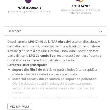
RETUR 14 ZILE
PLATi SECURIZATE
daca te razgandesti, ai 14 zile sa
plateste in siguranta cu card bancar
returnezi produsul
Descriere
Discul lamelar
LPG17I-40
de la
TAF Abrasivi
este un disc abraziv
de înaltă performanță, proiectat pentru aplicații profesionale de
șlefuire și finisare a oțelului și oțelului inoxidabil. Acest disc face
parte din seria
LPG Ceramic Top
, recunoscută pentru eficiența și
durabilitatea sa în medii industriale solicitante.
Caracteristici principale:
Suport din fibră de sticlă:
Asigură o îndepărtare rapidă a
materialului fără a deteriora piesa prelucrată.
Material abraziv din ceramică pe suport de policoton:
Oferă o durată de viață îndelungată și este ideal pentru
aplicații intensive care necesită presiuni de lucru medii și
ridicate.
Construcție cu lamele individuale:
Garantează o finisare
uniformă și reduce vibrațiile în timpul utilizării.
Aplicații recomandate:
VEZI MAI MULT