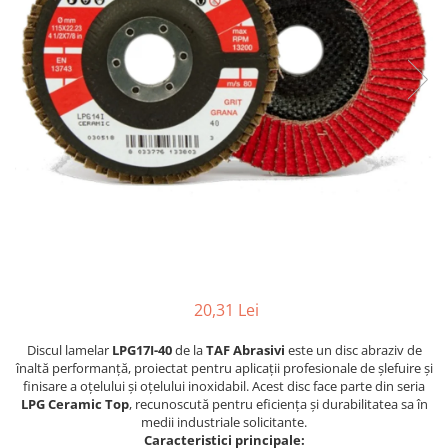
Solutii antirugina
Aparatura si echipamente
Curatare aer conditionat
Curatare electronice & IT
Curatare instalatii si centrale
termice
Intretinere uz alimentar
Solutii aparate de cafea
Solutii tehnice
Industriale
Vaseline si lubrifianti
Curatenie
20,31 Lei
Baie & Bucatarie
Discul lamelar
LPG17I-40
de la
TAF Abrasivi
este un disc abraziv de
Solutii anticalcar
înaltă performanță, proiectat pentru aplicații profesionale de șlefuire și
Solutii desfundat tevi
finisare a oțelului și oțelului inoxidabil. Acest disc face parte din seria
LPG Ceramic Top
, recunoscută pentru eficiența și durabilitatea sa în
Solutii suprafete
medii industriale solicitante.
Solutii WC
Caracteristici principale: