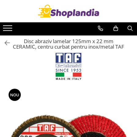
Toate Produsele
Atelier & Bricolaj
Disc abraziv lamelar 125mm x 22 mm
Unelte si scule
CERAMIC, centru curbat pentru inox/metal TAF
Freze
Carote
Filiere
Role abrazive
Cutite si placute amovibile
Vopsele si pigmenti
NOU
Decapant
Intretinere si reparatii
Auto-Moto
Degresanti
Intretinere caroserie