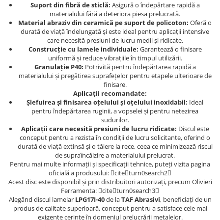
Suport din fibră de sticlă:
Asigură o îndepărtare rapidă a
Casa si exterior
materialului fără a deteriora piesa prelucrată.
Material abraziv din ceramică pe suport de policoton:
Oferă o
Detergenti universali
durată de viață îndelungată și este ideal pentru aplicații intensive
Intretinere suprafete
care necesită presiuni de lucru medii și ridicate.
Solutii curatat podele
Construcție cu lamele individuale:
Garantează o finisare
uniformă și reduce vibrațiile în timpul utilizării.
Industriale
Granulație P40:
Potrivită pentru îndepărtarea rapidă a
materialului și pregătirea suprafețelor pentru etapele ulterioare de
Detergenti
finisare.
Sapunuri
Aplicații recomandate:
Șlefuirea și finisarea oțelului și oțelului inoxidabil:
Ideal
pentru îndepărtarea ruginii, a vopselei și pentru netezirea
sudurilor.
Aplicații care necesită presiuni de lucru ridicate:
Discul este
conceput pentru a rezista în condiții de lucru solicitante, oferind o
durată de viață extinsă și o tăiere la rece, ceea ce minimizează riscul
de supraîncălzire a materialului prelucrat.
Pentru mai multe informații și specificații tehnice, puteți vizita pagina
oficială a produsului: citeturn0search2
Acest disc este disponibil și prin distribuitori autorizați, precum Olivieri
Ferramenta: citeturn0search3
Alegând discul lamelar
LPG17I-40
de la
TAF Abrasivi
, beneficiați de un
produs de calitate superioară, conceput pentru a satisface cele mai
exigente cerințe în domeniul prelucrării metalelor.