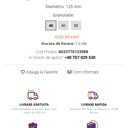
Diametru
:
125 mm
Granulatie
:
40
60
80
STOC EPUIZAT
Durata de livrare:
1-2 zile
Cod Produs:
8033776133988
Ai nevoie de ajutor?
+40 757 029 530
Adauga la Favorite
Cere informatii
LIVRARE GRATUITA
LIVRARE RAPIDA
cand valoarea comenzii este mai
produse din stoc cu livrare in 24-48
mare de 400 lei
de ore