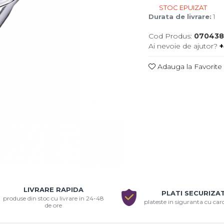
STOC EPUIZAT
Durata de livrare:
1
Cod Produs:
070438
Ai nevoie de ajutor?
+
Adauga la Favorite
uie
LIVRARE RAPIDA
ook
PLATI SECURIZA
produse din stoc cu livrare in 24-48
plateste in siguranta cu ca
de ore