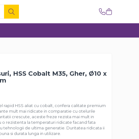
suri, HSS Cobalt M35, Gher, Ø10 x
mm
tel rapid HSS aliat cu cobalt, confera calitate premium
ante mult mai ridicate in comparatie cu otelurile
uritatii crescute, aceste freze rezista mai mult in
u o rezistenta la temperaturi ridicate facand fata
u tehnologii de ultima generatie. Duritatea ridicata ii
una si durata lunga in utilizare.