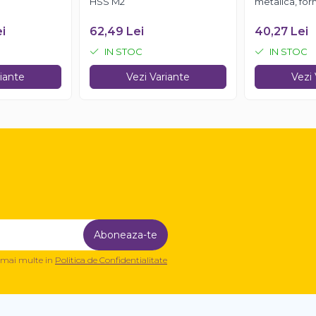
HSS M2
metalica, fo
ei
62,49 Lei
40,27 Lei
IN STOC
IN STOC
riante
Vezi Variante
Vezi 
a mai multe in
Politica de Confidentialitate