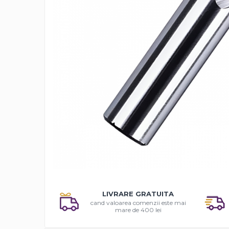
Solutii antirugina
Aparatura si echipamente
Curatare aer conditionat
Curatare electronice & IT
Curatare instalatii si centrale
termice
Intretinere uz alimentar
Solutii aparate de cafea
Solutii tehnice
Industriale
Vaseline si lubrifianti
Curatenie
Baie & Bucatarie
Distrib
Solutii anticalcar
pe
LIVRARE GRATUITA
Solutii desfundat tevi
Faceb
cand valoarea comenzii este mai
Solutii suprafete
mare de 400 lei
Solutii WC