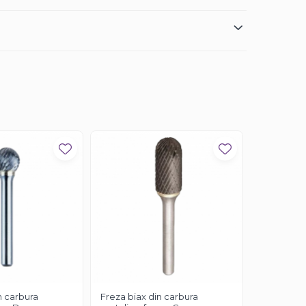
n carbura
Freza biax din carbura
Freza biax