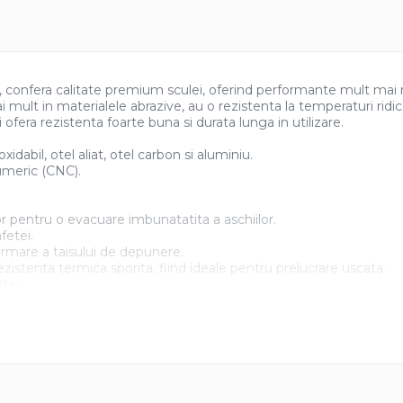
lt, confera calitate premium sculei, oferind performante mult mai ri
i mult in materialele abrazive, au o rezistenta la temperaturi ridi
 ofera rezistenta foarte buna si durata lunga in utilizare.
idabil, otel aliat, otel carbon si aluminiu.
numeric (CNC).
ilor pentru o evacuare imbunatatita a aschiilor.
fetei.
ormare a taisului de depunere.
zistenta termica sporita, fiind ideale pentru prelucrare uscata.
tei.