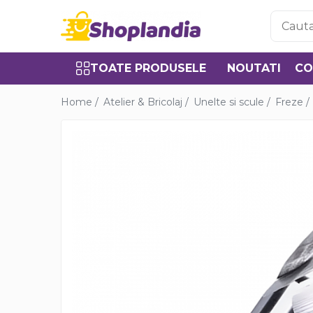
Toate Produsele
TOATE PRODUSELE
NOUTATI
CO
Atelier & Bricolaj
Unelte si scule
Home /
Atelier & Bricolaj /
Unelte si scule /
Freze /
Freze
Carote
Filiere
Role abrazive
Cutite si placute amovibile
Vopsele si pigmenti
Decapant
Intretinere si reparatii
Auto-Moto
Degresanti
Intretinere caroserie