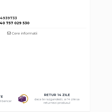
4939733
40 757 029 530
Cere informatii
RETUR 14 ZILE
TE
daca te razgandesti, ai 14 zile sa
rd bancar
returnezi produsul