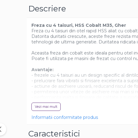
Casa si exterior
Descriere
Detergenti universali
Intretinere suprafete
Freza cu 4 taisuri, HSS Cobalt M35, Gher
Solutii curatat podele
Freza cu 4 taisuri din otel rapid HSS aliat cu coba
Datorita duritatii crescute, aceste freze rezista ma
Industriale
tehnologii de ultima generatie. Duritatea ridicata ii
Detergenti
Aceasta freza din cobalt este ideala pentru otel inox
Sapunuri
Poate fi utilizata pe masini de frezat cu control 
Avantaje:
- frezele cu 4 taisuri au un design specific al dint
- prelucrare fara vibratii si finisare excelenta a supra
- actiune de aschiere usoară, reducand riscul de f
- permiterea unor viteze de aschiere mai mari si re
- performanta inalta si finisare de calitate a suprafe
Vezi mai mult
Informatii conformitate produs
Caracteristici