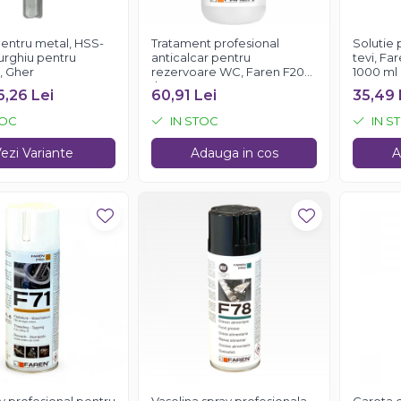
entru metal, HSS-
Tratament profesional
Solutie 
urghiu pentru
anticalcar pentru
tevi, Fa
, Gher
rezervoare WC, Faren F200,
1000 ml
1l
6,26 Lei
60,91 Lei
35,49 
TOC
IN STOC
IN S
ezi Variante
Adauga in cos
A