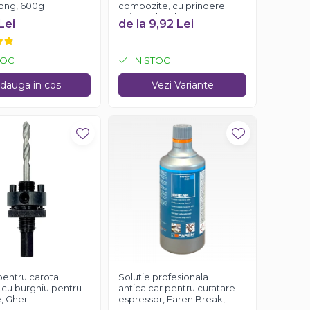
rong, 600g
compozite, cu prindere
universala, Gher
Lei
de la 9,92 Lei
TOC
IN STOC
dauga in cos
Vezi Variante
pentru carota
Solutie profesionala
 cu burghiu pentru
anticalcar pentru curatare
, Gher
espressor, Faren Break,