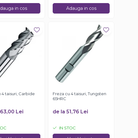
dauga in cos
Adauga in cos
 4 taisuri, Carbide
Freza cu 4 taisuri, Tungsten
65HRC
263,00 Lei
de la 51,76 Lei
TOC
IN STOC