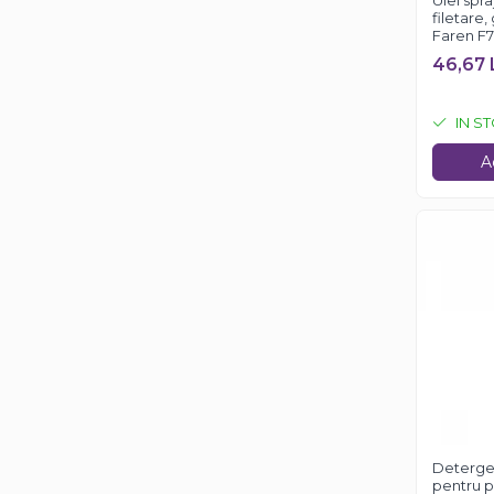
Ulei spr
Casa si exterior
filetare,
Faren F7
Detergenti universali
46,67 
Intretinere suprafete
Solutii curatat podele
IN S
Industriale
A
Detergenti
Sapunuri
Detergen
pentru p