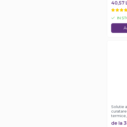
Faren O
40,57 
IN S
A
Solutie 
curatare 
termice,
de la 3