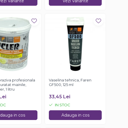
Vezi Variante
Vezi Variante
raziva profesionala
Vaselina tehnica, Faren
uratat mainile,
GF500, 125 ml
r, 1 litru
Lei
33,45 Lei
TOC
IN STOC
dauga in cos
Adauga in cos