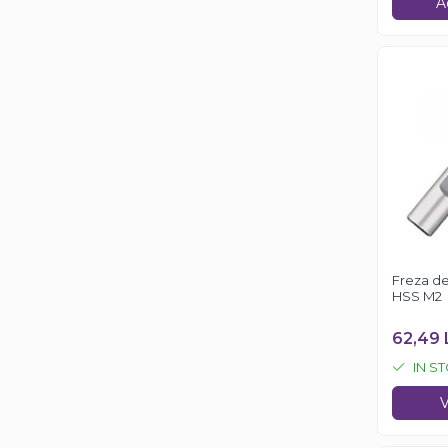
A
Freza de
HSS M2
62,49 
IN S
V