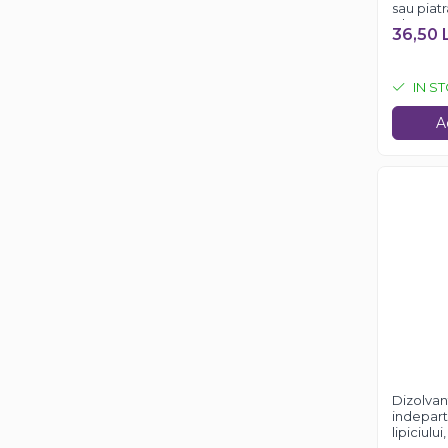
sau piat
Clean, 7
36,50 
IN S
A
Dizolvan
indeparta
lipiciulu