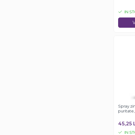
IN S
V
Spray zi
puritate
45,25 
IN S