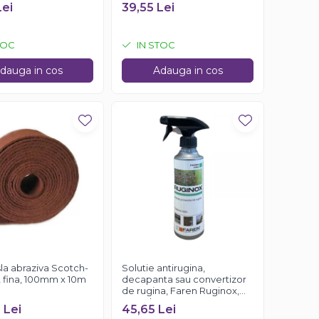
750ml
Lei
39,55 Lei
TOC
IN STOC
dauga in cos
Adauga in cos
la abraziva Scotch-
Solutie antirugina,
, fina, 100mm x 10m
decapanta sau convertizor
de rugina, Faren Ruginox,
250 ml
 Lei
45,65 Lei