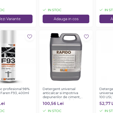
TOC
IN STOC
IN S
ezi Variante
Adauga in cos
A
nc profesional 98%
Detergent universal
Deterge
, Faren F93, 400ml
anticalcar si impotriva
universa
depunerilor de ciment,
100 USI, 
Faren Rapido, 5 litri
Lei
100,56 Lei
52,77 
TOC
IN STOC
IN S