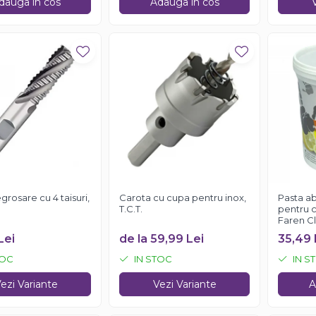
dauga in cos
Adauga in cos
grosare cu 4 taisuri,
Carota cu cupa pentru inox,
Pasta ab
T.C.T.
pentru c
Faren Cle
Lei
de la 59,99 Lei
35,49 
TOC
IN STOC
IN S
ezi Variante
Vezi Variante
A