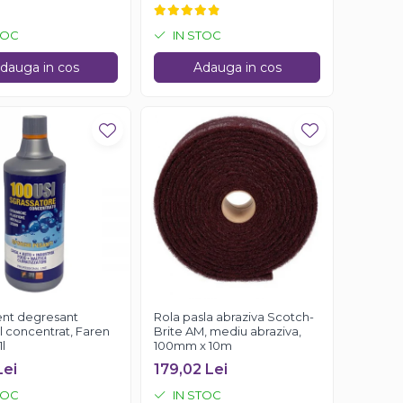
TOC
IN STOC
dauga in cos
Adauga in cos
nt degresant
Rola pasla abraziva Scotch-
l concentrat, Faren
Brite AM, mediu abraziva,
1l
100mm x 10m
Lei
179,02 Lei
TOC
IN STOC