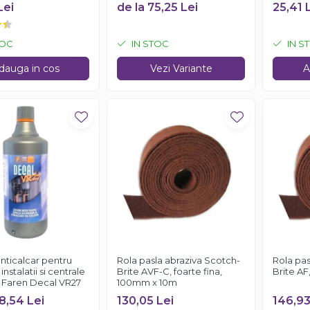
K ONE, 200ml
Lei
de la 75,25 Lei
25,41 
TOC
IN STOC
IN S
dauga in cos
Vezi Variante
A
anticalcar pentru
Rola pasla abraziva Scotch-
Rola pas
instalatii si centrale
Brite AVF-C, foarte fina,
Brite AF
 Faren Decal VR27
100mm x 10m
8,54 Lei
130,05 Lei
146,93