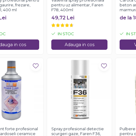
ay profesional pentru
Vaselina spray profesionala
Carota 
 gaurire, frezare,
pentru uz alimentar, Faren
beton ar
1, 400 ml
F78, 400ml
marmura,
Lei
49,72 Lei
de la 1
TOC
IN STOC
IN S
dauga in cos
Adauga in cos
t forte profesional
Spray profesional detectie
Pulbere
ardoseli ceramice
scurgeri gaze, Faren F36,
pentru d