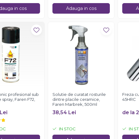
dauga in cos
Adauga in cos
A
conic profesional sub
Solutie de curatat rosturile
Freza cu
 spray, Faren F72,
dintre placile ceramice,
45HRC
Faren Marbrek, 500ml
Lei
38,54 Lei
de la 
TOC
IN STOC
IN S