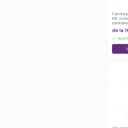
Solutii antirugina
Aparatura si echipamente
Carota p
M2, cu b
Curatare aer conditionat
centrare
Curatare electronice & IT
de la 1
Curatare instalatii si centrale
IN S
termice
Intretinere uz alimentar
V
Solutii aparate de cafea
Solutii tehnice
Industriale
Vaseline si lubrifianti
Curatenie
Baie & Bucatarie
Solutii anticalcar
Solutii desfundat tevi
Solutii suprafete
Solutii WC