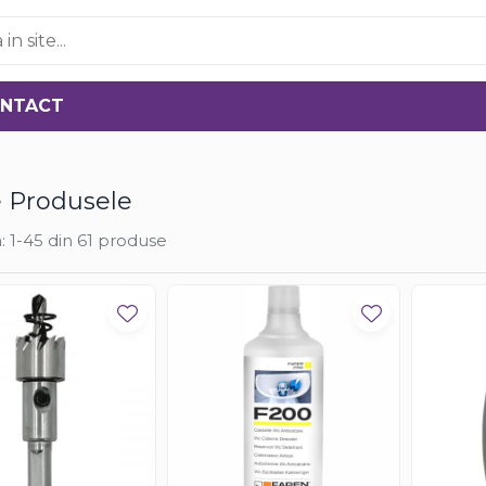
NTACT
 Produsele
:
1-
45
din
61
produse