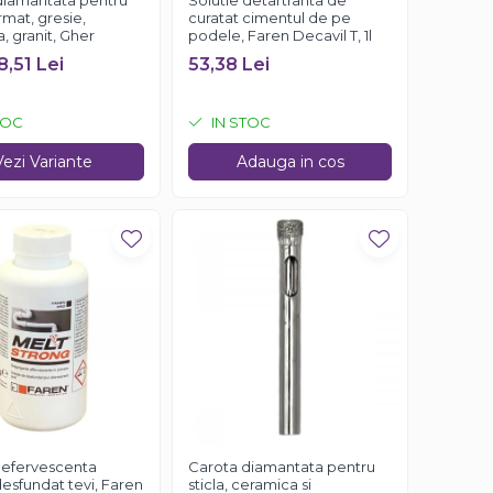
diamantata pentru
Solutie detartranta de
mat, gresie,
curatat cimentul de pe
 granit, Gher
podele, Faren Decavil T, 1l
8,51 Lei
53,38 Lei
TOC
IN STOC
Vezi Variante
Adauga in cos
 efervescenta
Carota diamantata pentru
esfundat tevi, Faren
sticla, ceramica si