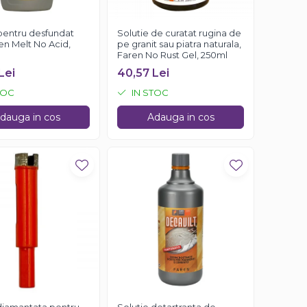
pentru desfundat
Solutie de curatat rugina de
ren Melt No Acid,
pe granit sau piatra naturala,
Faren No Rust Gel, 250ml
Lei
40,57 Lei
TOC
IN STOC
dauga in cos
Adauga in cos