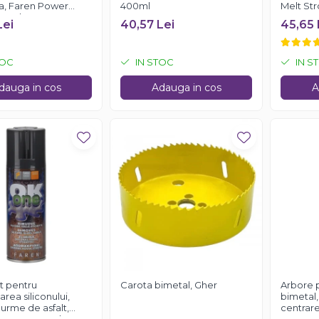
ra, Faren Power
400ml
Melt St
50 ml
Lei
40,57 Lei
45,65 
TOC
IN STOC
IN S
dauga in cos
Adauga in cos
A
t pentru
Carota bimetal, Gher
Arbore 
rea siliconului,
bimetal,
i, urme de asfalt,
centrare