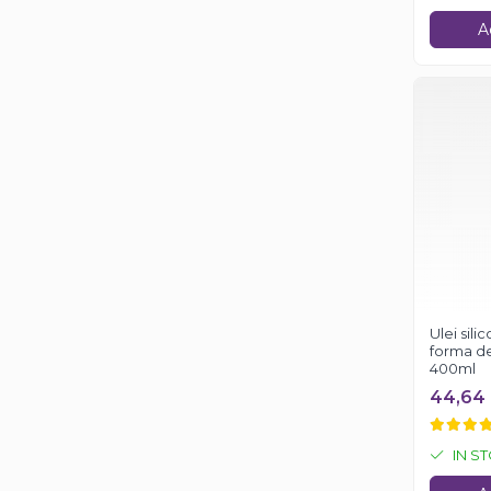
A
Ulei sili
forma de
400ml
44,64 
IN S