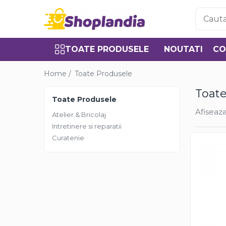
Toate Produsele
TOATE PRODUSELE
NOUTATI
CO
Atelier & Bricolaj
Unelte si scule
Home /
Toate Produsele
Freze
Toate
Carote
Toate Produsele
Filiere
Afiseaza
Atelier & Bricolaj
Role abrazive
Intretinere si reparatii
Cutite si placute amovibile
Curatenie
Vopsele si pigmenti
Decapant
Intretinere si reparatii
Auto-Moto
Degresanti
Intretinere caroserie