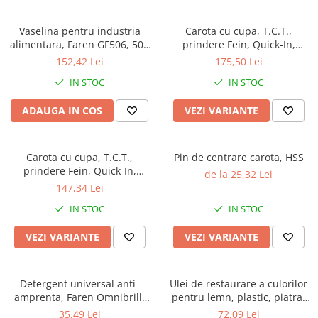
Vaselina pentru industria
Carota cu cupa, T.C.T.,
alimentara, Faren GF506, 500
prindere Fein, Quick-In,
ml
adancime 50 mm, Crad RO
152,42 Lei
175,50 Lei
IN STOC
IN STOC
ADAUGA IN COS
VEZI VARIANTE
Carota cu cupa, T.C.T.,
Pin de centrare carota, HSS
prindere Fein, Quick-In,
de la 25,32 Lei
adancime 35 mm
147,34 Lei
IN STOC
IN STOC
VEZI VARIANTE
VEZI VARIANTE
Detergent universal anti-
Ulei de restaurare a culorilor
amprenta, Faren Omnibrill,
pentru lemn, plastic, piatra,
750 ml
metal, Faren Miracoat, 500ml
35,49 Lei
72,09 Lei