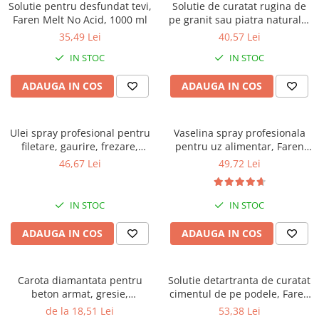
Solutie pentru desfundat tevi,
Solutie de curatat rugina de
Faren Melt No Acid, 1000 ml
pe granit sau piatra naturala,
Faren No Rust Gel, 250ml
35,49 Lei
40,57 Lei
IN STOC
IN STOC
ADAUGA IN COS
ADAUGA IN COS
Ulei spray profesional pentru
Vaselina spray profesionala
filetare, gaurire, frezare,
pentru uz alimentar, Faren
Faren F71, 400 ml
F78, 400ml
46,67 Lei
49,72 Lei
IN STOC
IN STOC
ADAUGA IN COS
ADAUGA IN COS
Carota diamantata pentru
Solutie detartranta de curatat
beton armat, gresie,
cimentul de pe podele, Faren
marmura, granit, Gher
Decavil T, 1l
de la 18,51 Lei
53,38 Lei