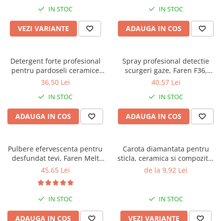
IN STOC
IN STOC
VEZI VARIANTE
ADAUGA IN COS
Detergent forte profesional
Spray profesional detectie
pentru pardoseli ceramice
scurgeri gaze, Faren F36,
sau piatra, Faren Power
400ml
36,50 Lei
40,57 Lei
Clean, 750 ml
IN STOC
IN STOC
ADAUGA IN COS
ADAUGA IN COS
Pulbere efervescenta pentru
Carota diamantata pentru
desfundat tevi, Faren Melt
sticla, ceramica si compozite,
Strong, 600g
cu prindere universala, Gher
45,65 Lei
de la 9,92 Lei
IN STOC
IN STOC
ADAUGA IN COS
VEZI VARIANTE