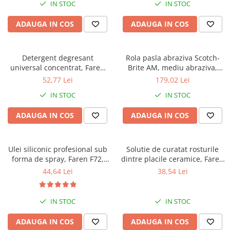
IN STOC
IN STOC
ADAUGA IN COS
ADAUGA IN COS
Detergent degresant
Rola pasla abraziva Scotch-
universal concentrat, Faren
Brite AM, mediu abraziva,
100 USI, 1l
100mm x 10m
52,77 Lei
179,02 Lei
IN STOC
IN STOC
ADAUGA IN COS
ADAUGA IN COS
Ulei siliconic profesional sub
Solutie de curatat rosturile
forma de spray, Faren F72,
dintre placile ceramice, Faren
400ml
Marbrek, 500ml
44,64 Lei
38,54 Lei
IN STOC
IN STOC
ADAUGA IN COS
ADAUGA IN COS