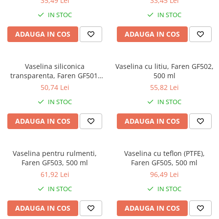
35,49 Lei
33,45 Lei
IN STOC
IN STOC
ADAUGA IN COS
ADAUGA IN COS
Vaselina siliconica
Vaselina cu litiu, Faren GF502,
transparenta, Faren GF501,
500 ml
125 ml
50,74 Lei
55,82 Lei
IN STOC
IN STOC
ADAUGA IN COS
ADAUGA IN COS
Vaselina pentru rulmenti,
Vaselina cu teflon (PTFE),
Faren GF503, 500 ml
Faren GF505, 500 ml
61,92 Lei
96,49 Lei
IN STOC
IN STOC
ADAUGA IN COS
ADAUGA IN COS