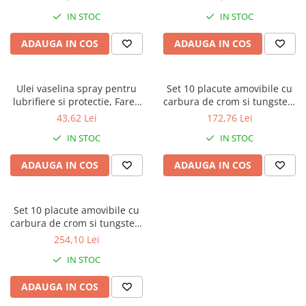
IN STOC
IN STOC
ADAUGA IN COS
ADAUGA IN COS
Ulei vaselina spray pentru
Set 10 placute amovibile cu
lubrifiere si protectie, Faren
carbura de crom si tungsten,
F73, 400 ml
2 muchii taietoare, 24 x 12 x
43,62 Lei
172,76 Lei
1.5 mm, 35°, Kannenberg
IN STOC
IN STOC
ADAUGA IN COS
ADAUGA IN COS
Set 10 placute amovibile cu
carbura de crom si tungsten,
2 muchii taietoare, 50 x 12 x
254,10 Lei
1.5 mm, 35°, Kannenberg
IN STOC
ADAUGA IN COS