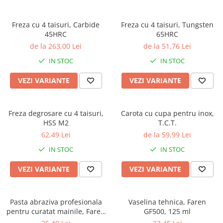
Freza cu 4 taisuri, Carbide
Freza cu 4 taisuri, Tungsten
45HRC
65HRC
de la 263,00 Lei
de la 51,76 Lei
IN STOC
IN STOC
VEZI VARIANTE
VEZI VARIANTE
Freza degrosare cu 4 taisuri,
Carota cu cupa pentru inox,
HSS M2
T.C.T.
62,49 Lei
de la 59,99 Lei
IN STOC
IN STOC
VEZI VARIANTE
VEZI VARIANTE
Pasta abraziva profesionala
Vaselina tehnica, Faren
pentru curatat mainile, Faren
GF500, 125 ml
Cler, 1 litru