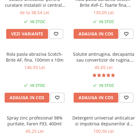
curatare instalatii si centrale
Brite AVF-C, foarte fina,
termice, Faren Decal VR27
100mm x 10m
de la 38,54 Lei
130,05 Lei
IN STOC
IN STOC
VEZI VARIANTE
ADAUGA IN COS
Rola pasla abraziva Scotch-
Solutie antirugina, decapanta
Brite AF, fina, 100mm x 10m
sau convertizor de rugina,
Faren Ruginox, 250 ml
146,93 Lei
45,65 Lei
IN STOC
IN STOC
ADAUGA IN COS
ADAUGA IN COS
Spray zinc profesional 98%
Detergent universal anticalcar
puritate, Faren F93, 400ml
si impotriva depunerilor de
ciment, Faren Rapido, 5 litri
45,25 Lei
100,56 Lei