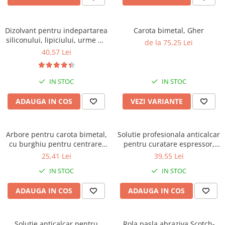
Dizolvant pentru indepartarea
Carota bimetal, Gher
siliconului, lipiciului, urme de
de la 75,25 Lei
asfalt, Faren OK ONE, 200ml
40,57 Lei
IN STOC
IN STOC
ADAUGA IN COS
VEZI VARIANTE
Arbore pentru carota bimetal,
Solutie profesionala anticalcar
cu burghiu pentru centrare,
pentru curatare espressor,
Gher
Faren Break, 750ml
25,41 Lei
39,55 Lei
IN STOC
IN STOC
ADAUGA IN COS
ADAUGA IN COS
Solutie anticalcar pentru
Rola pasla abraziva Scotch-