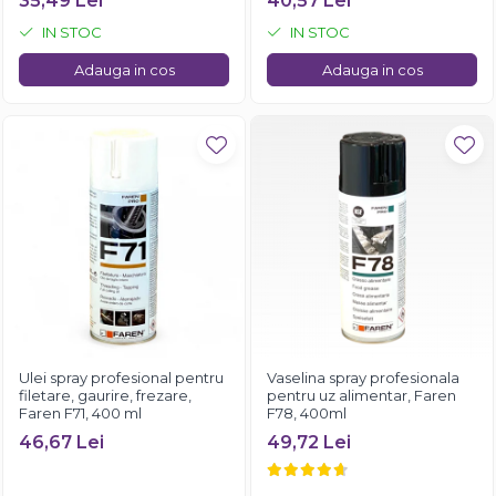
35,49 Lei
40,57 Lei
IN STOC
IN STOC
Adauga in cos
Adauga in cos
Ulei spray profesional pentru
Vaselina spray profesionala
filetare, gaurire, frezare,
pentru uz alimentar, Faren
Faren F71, 400 ml
F78, 400ml
46,67 Lei
49,72 Lei