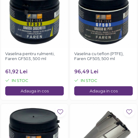
Vaselina pentru rulmenti,
Vaselina cu teflon (PTFE),
Faren GF503, 500 ml
Faren GF505, 500 ml
61,92 Lei
96,49 Lei
IN STOC
IN STOC
Adauga in cos
Adauga in cos