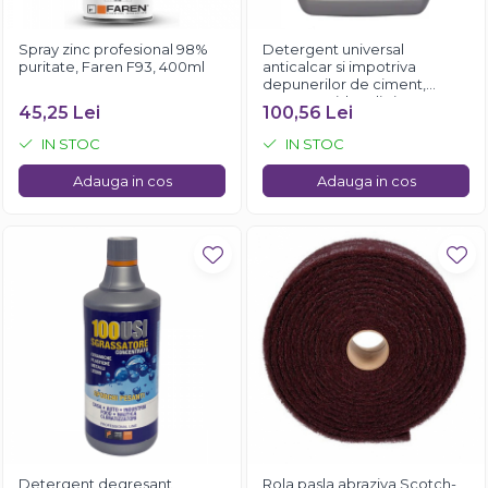
Spray zinc profesional 98%
Detergent universal
puritate, Faren F93, 400ml
anticalcar si impotriva
depunerilor de ciment,
Faren Rapido, 5 litri
45,25 Lei
100,56 Lei
IN STOC
IN STOC
Adauga in cos
Adauga in cos
Detergent degresant
Rola pasla abraziva Scotch-