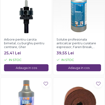
Arbore pentru carota
Solutie profesionala
bimetal, cu burghiu pentru
anticalcar pentru curatare
centrare, Gher
espressor, Faren Break,
750ml
25,41 Lei
39,55 Lei
IN STOC
IN STOC
Adauga in cos
Adauga in cos