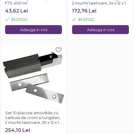
F73, 400 ml
2 muchii taietoare, 24 x 12 x 1.5
mm, 35°, Kannenberg
43,62 Lei
172,76 Lei
IN STOC
IN STOC
Adauga in cos
Adauga in cos
Set 10 placute amovibile cu
carbura de crom si tungsten,
2 muchii taietoare, 50 x 12 x 1.5
mm, 35°, Kannenberg
254,10 Lei