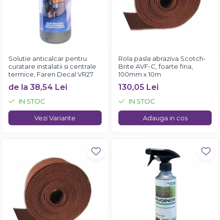
Solutie anticalcar pentru
Rola pasla abraziva Scotch-
curatare instalatii si centrale
Brite AVF-C, foarte fina,
termice, Faren Decal VR27
100mm x 10m
de la 38,54 Lei
130,05 Lei
IN STOC
IN STOC
Vezi Variante
Adauga in cos