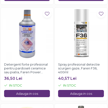
Detergent forte profesional
Spray profesional detectie
pentru pardoseli ceramice
scurgeri gaze, Faren F36,
sau piatra, Faren Power
400ml
Clean, 750 ml
36,50 Lei
40,57 Lei
IN STOC
IN STOC
Adauga in cos
Adauga in cos