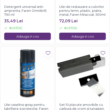
Detergent universal anti-
Ulei de restaurare a culorilor
amprenta, Faren Omnibrill,
pentru lemn, plastic, piatra,
750 ml
metal, Faren Miracoat, 500ml
35,49 Lei
72,09 Lei
IN STOC
IN STOC
Adauga in cos
Adauga in cos
Ulei vaselina spray pentru
Set 10 placute amovibile cu
lubrifiere si protectie, Faren
carbura de crom si tungsten,