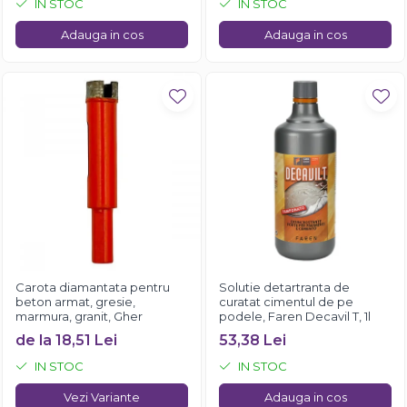
IN STOC
IN STOC
Adauga in cos
Adauga in cos
Carota diamantata pentru
Solutie detartranta de
beton armat, gresie,
curatat cimentul de pe
marmura, granit, Gher
podele, Faren Decavil T, 1l
de la 18,51 Lei
53,38 Lei
IN STOC
IN STOC
Vezi Variante
Adauga in cos