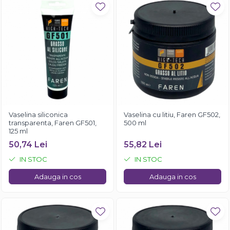
Vaselina siliconica
Vaselina cu litiu, Faren GF502,
transparenta, Faren GF501,
500 ml
125 ml
50,74 Lei
55,82 Lei
IN STOC
IN STOC
Adauga in cos
Adauga in cos