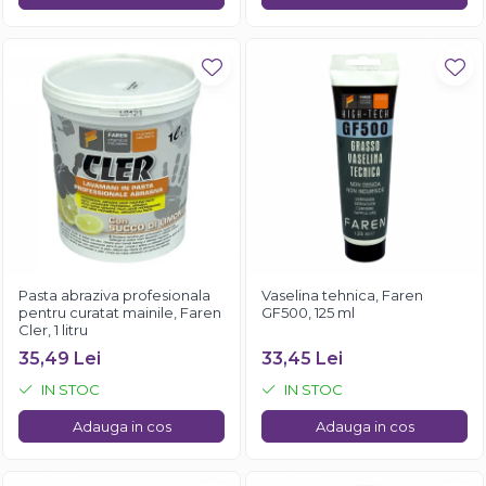
Pasta abraziva profesionala
Vaselina tehnica, Faren
pentru curatat mainile, Faren
GF500, 125 ml
Cler, 1 litru
35,49 Lei
33,45 Lei
IN STOC
IN STOC
Adauga in cos
Adauga in cos