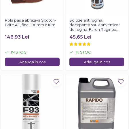
Rola pasla abraziva Scotch-
Solutie antirugina,
Brite AF, fina, 100mm x 10m
decapanta sau convertizor
de rugina, Faren Ruginox,
250 ml
146,93 Lei
45,65 Lei
IN STOC
IN STOC
Adauga in cos
Adauga in cos