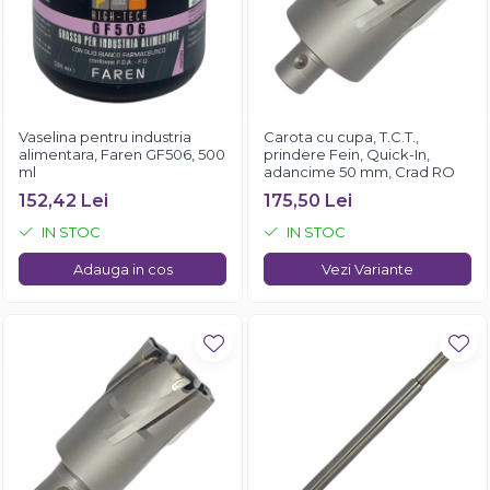
Vaselina pentru industria
Carota cu cupa, T.C.T.,
alimentara, Faren GF506, 500
prindere Fein, Quick-In,
ml
adancime 50 mm, Crad RO
152,42 Lei
175,50 Lei
IN STOC
IN STOC
Adauga in cos
Vezi Variante