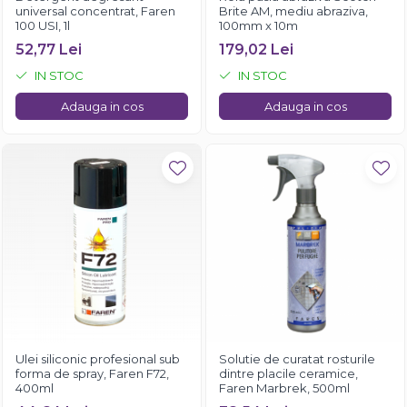
universal concentrat, Faren
Brite AM, mediu abraziva,
100 USI, 1l
100mm x 10m
52,77 Lei
179,02 Lei
IN STOC
IN STOC
Adauga in cos
Adauga in cos
Ulei siliconic profesional sub
Solutie de curatat rosturile
forma de spray, Faren F72,
dintre placile ceramice,
400ml
Faren Marbrek, 500ml