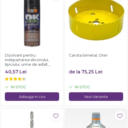
Dizolvant pentru
Carota bimetal, Gher
indepartarea siliconului,
lipiciului, urme de asfalt,
Faren OK ONE, 200ml
40,57 Lei
de la 75,25 Lei
IN STOC
IN STOC
Adauga in cos
Vezi Variante