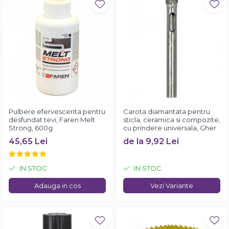
Pulbere efervescenta pentru
Carota diamantata pentru
desfundat tevi, Faren Melt
sticla, ceramica si compozite,
Strong, 600g
cu prindere universala, Gher
45,65 Lei
de la 9,92 Lei
IN STOC
IN STOC
Adauga in cos
Vezi Variante