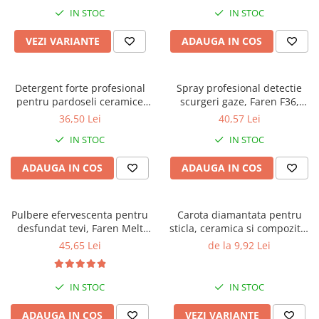
IN STOC
IN STOC
VEZI VARIANTE
ADAUGA IN COS
Detergent forte profesional
Spray profesional detectie
pentru pardoseli ceramice
scurgeri gaze, Faren F36,
sau piatra, Faren Power
400ml
36,50 Lei
40,57 Lei
Clean, 750 ml
IN STOC
IN STOC
ADAUGA IN COS
ADAUGA IN COS
Pulbere efervescenta pentru
Carota diamantata pentru
desfundat tevi, Faren Melt
sticla, ceramica si compozite,
Strong, 600g
cu prindere universala, Gher
45,65 Lei
de la 9,92 Lei
IN STOC
IN STOC
ADAUGA IN COS
VEZI VARIANTE