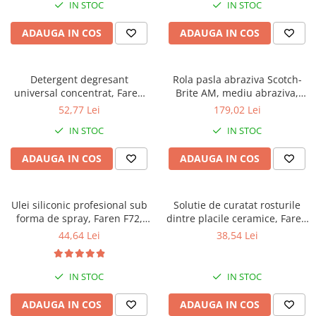
IN STOC
IN STOC
ADAUGA IN COS
ADAUGA IN COS
Detergent degresant
Rola pasla abraziva Scotch-
universal concentrat, Faren
Brite AM, mediu abraziva,
100 USI, 1l
100mm x 10m
52,77 Lei
179,02 Lei
IN STOC
IN STOC
ADAUGA IN COS
ADAUGA IN COS
Ulei siliconic profesional sub
Solutie de curatat rosturile
forma de spray, Faren F72,
dintre placile ceramice, Faren
400ml
Marbrek, 500ml
44,64 Lei
38,54 Lei
IN STOC
IN STOC
ADAUGA IN COS
ADAUGA IN COS