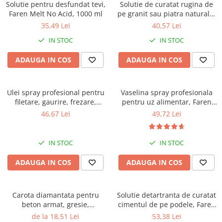
Solutie pentru desfundat tevi,
Solutie de curatat rugina de
Faren Melt No Acid, 1000 ml
pe granit sau piatra naturala,
Faren No Rust Gel, 250ml
35,49 Lei
40,57 Lei
IN STOC
IN STOC
ADAUGA IN COS
ADAUGA IN COS
Ulei spray profesional pentru
Vaselina spray profesionala
filetare, gaurire, frezare,
pentru uz alimentar, Faren
Faren F71, 400 ml
F78, 400ml
46,67 Lei
49,72 Lei
IN STOC
IN STOC
ADAUGA IN COS
ADAUGA IN COS
Carota diamantata pentru
Solutie detartranta de curatat
beton armat, gresie,
cimentul de pe podele, Faren
marmura, granit, Gher
Decavil T, 1l
de la 18,51 Lei
53,38 Lei