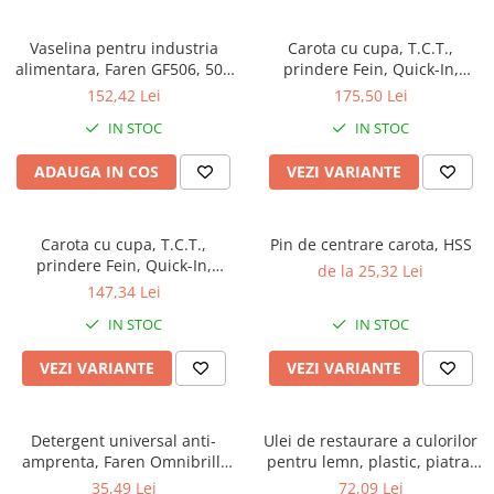
Vaselina pentru industria
Carota cu cupa, T.C.T.,
alimentara, Faren GF506, 500
prindere Fein, Quick-In,
ml
adancime 50 mm, Crad RO
152,42 Lei
175,50 Lei
IN STOC
IN STOC
ADAUGA IN COS
VEZI VARIANTE
Carota cu cupa, T.C.T.,
Pin de centrare carota, HSS
prindere Fein, Quick-In,
de la 25,32 Lei
adancime 35 mm
147,34 Lei
IN STOC
IN STOC
VEZI VARIANTE
VEZI VARIANTE
Detergent universal anti-
Ulei de restaurare a culorilor
amprenta, Faren Omnibrill,
pentru lemn, plastic, piatra,
750 ml
metal, Faren Miracoat, 500ml
35,49 Lei
72,09 Lei