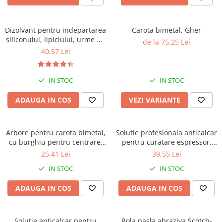
Dizolvant pentru indepartarea
Carota bimetal, Gher
siliconului, lipiciului, urme de
de la 75,25 Lei
asfalt, Faren OK ONE, 200ml
40,57 Lei
IN STOC
IN STOC
ADAUGA IN COS
VEZI VARIANTE
Arbore pentru carota bimetal,
Solutie profesionala anticalcar
cu burghiu pentru centrare,
pentru curatare espressor,
Gher
Faren Break, 750ml
25,41 Lei
39,55 Lei
IN STOC
IN STOC
ADAUGA IN COS
ADAUGA IN COS
Solutie anticalcar pentru
Rola pasla abraziva Scotch-