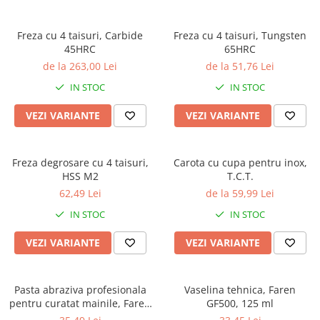
Freza cu 4 taisuri, Carbide
Freza cu 4 taisuri, Tungsten
45HRC
65HRC
de la 263,00 Lei
de la 51,76 Lei
IN STOC
IN STOC
VEZI VARIANTE
VEZI VARIANTE
Freza degrosare cu 4 taisuri,
Carota cu cupa pentru inox,
HSS M2
T.C.T.
62,49 Lei
de la 59,99 Lei
IN STOC
IN STOC
VEZI VARIANTE
VEZI VARIANTE
Pasta abraziva profesionala
Vaselina tehnica, Faren
pentru curatat mainile, Faren
GF500, 125 ml
Cler, 1 litru