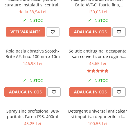
curatare instalatii si centrale
Brite AVF-C, foarte fina,
termice, Faren Decal VR27
100mm x 10m
de la 38,54 Lei
130,05 Lei
IN STOC
IN STOC
VEZI VARIANTE
ADAUGA IN COS
Rola pasla abraziva Scotch-
Solutie antirugina, decapanta
Brite AF, fina, 100mm x 10m
sau convertizor de rugina,
Faren Ruginox, 250 ml
146,93 Lei
45,65 Lei
IN STOC
IN STOC
ADAUGA IN COS
ADAUGA IN COS
Spray zinc profesional 98%
Detergent universal anticalcar
puritate, Faren F93, 400ml
si impotriva depunerilor de
ciment, Faren Rapido, 5 litri
45,25 Lei
100,56 Lei