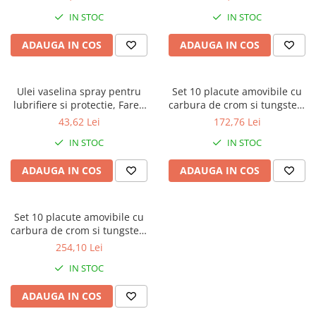
IN STOC
IN STOC
ADAUGA IN COS
ADAUGA IN COS
Ulei vaselina spray pentru
Set 10 placute amovibile cu
lubrifiere si protectie, Faren
carbura de crom si tungsten,
F73, 400 ml
2 muchii taietoare, 24 x 12 x
43,62 Lei
172,76 Lei
1.5 mm, 35°, Kannenberg
IN STOC
IN STOC
ADAUGA IN COS
ADAUGA IN COS
Set 10 placute amovibile cu
carbura de crom si tungsten,
2 muchii taietoare, 50 x 12 x
254,10 Lei
1.5 mm, 35°, Kannenberg
IN STOC
ADAUGA IN COS