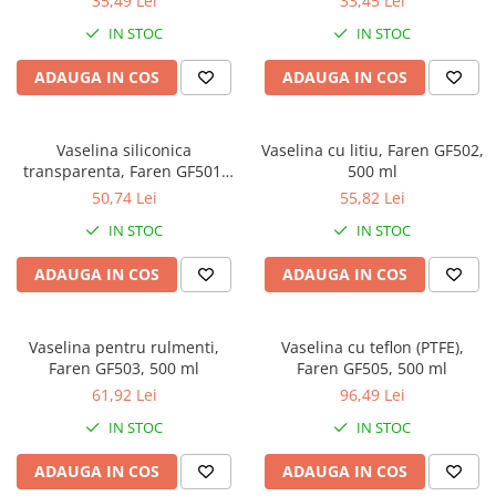
35,49 Lei
33,45 Lei
IN STOC
IN STOC
ADAUGA IN COS
ADAUGA IN COS
Vaselina siliconica
Vaselina cu litiu, Faren GF502,
transparenta, Faren GF501,
500 ml
125 ml
50,74 Lei
55,82 Lei
IN STOC
IN STOC
ADAUGA IN COS
ADAUGA IN COS
Vaselina pentru rulmenti,
Vaselina cu teflon (PTFE),
Faren GF503, 500 ml
Faren GF505, 500 ml
61,92 Lei
96,49 Lei
IN STOC
IN STOC
ADAUGA IN COS
ADAUGA IN COS