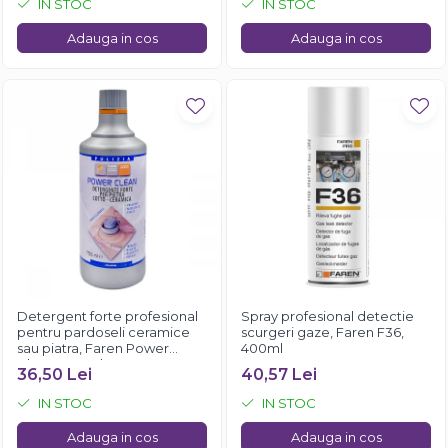
IN STOC
IN STOC
Adauga in cos
Adauga in cos
Detergent forte profesional
Spray profesional detectie
pentru pardoseli ceramice
scurgeri gaze, Faren F36,
sau piatra, Faren Power
400ml
Clean, 750 ml
36,50 Lei
40,57 Lei
IN STOC
IN STOC
Adauga in cos
Adauga in cos