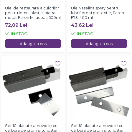
Ulei de restaurare a culorilor
Ulei vaselina spray pentru
pentru lemn, plastic, piatra,
lubrifiere si protectie, Faren
metal, Faren Miracoat, 500ml
F73, 400 ml
72,09 Lei
43,62 Lei
IN STOC
IN STOC
Adauga in cos
Adauga in cos
Set 10 placute amovibile cu
Set 10 placute amovibile cu
carbura de crom si tungsten,
carbura de crom si tungsten,