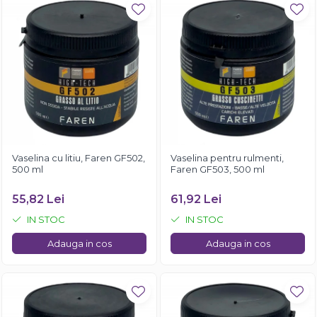
Vaselina cu litiu, Faren GF502,
Vaselina pentru rulmenti,
500 ml
Faren GF503, 500 ml
55,82 Lei
61,92 Lei
IN STOC
IN STOC
Adauga in cos
Adauga in cos