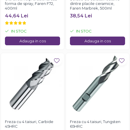
forma de spray, Faren F72,
dintre placile ceramice,
400ml
Faren Marbrek, 500ml
44,64 Lei
38,54 Lei
IN STOC
IN STOC
Adauga in cos
Adauga in cos
Freza cu 4 taisuri, Carbide
Freza cu 4 taisuri, Tungsten
45HRC
65HRC