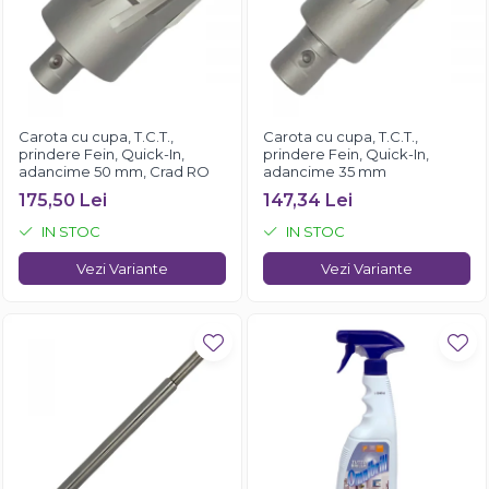
Carota cu cupa, T.C.T.,
Carota cu cupa, T.C.T.,
prindere Fein, Quick-In,
prindere Fein, Quick-In,
adancime 50 mm, Crad RO
adancime 35 mm
175,50 Lei
147,34 Lei
IN STOC
IN STOC
Vezi Variante
Vezi Variante