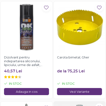
Dizolvant pentru
Carota bimetal, Gher
indepartarea siliconului,
lipiciului, urme de asfalt,
Faren OK ONE, 200ml
40,57 Lei
de la 75,25 Lei
IN STOC
IN STOC
Adauga in cos
Vezi Variante