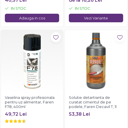
40,57 Lei
de la 16,26 Lei
IN STOC
IN STOC
Adauga in cos
Vezi Variante
Vaselina spray profesionala
Solutie detartranta de
pentru uz alimentar, Faren
curatat cimentul de pe
F78, 400ml
podele, Faren Decavil T, 1l
49,72 Lei
53,38 Lei