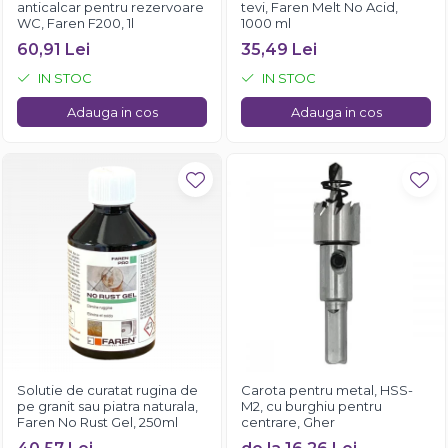
anticalcar pentru rezervoare
tevi, Faren Melt No Acid,
WC, Faren F200, 1l
1000 ml
60,91 Lei
35,49 Lei
IN STOC
IN STOC
Adauga in cos
Adauga in cos
Solutie de curatat rugina de
Carota pentru metal, HSS-
pe granit sau piatra naturala,
M2, cu burghiu pentru
Faren No Rust Gel, 250ml
centrare, Gher