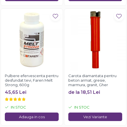
Pulbere efervescenta pentru
Carota diamantata pentru
desfundat tevi, Faren Melt
beton armat, gresie,
Strong, 600g
marmura, granit, Gher
45,65 Lei
de la 18,51 Lei
IN STOC
IN STOC
Adauga in cos
Vezi Variante