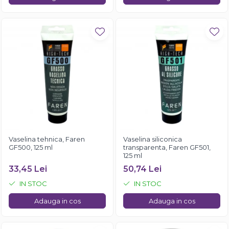
Vaselina tehnica, Faren
Vaselina siliconica
GF500, 125 ml
transparenta, Faren GF501,
125 ml
33,45 Lei
50,74 Lei
IN STOC
IN STOC
Adauga in cos
Adauga in cos