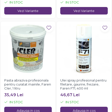
IN STOC
IN STOC
Vezi Variante
Vezi Variante
Pasta abraziva profesionala
Ulei spray profesional pentru
pentru curatat mainile, Faren
filetare, gaurire, frezare,
Cler, 1 litru
Faren F71, 400 ml
35,49 Lei
46,67 Lei
IN STOC
IN STOC
Adauga in cos
Adauga in cos