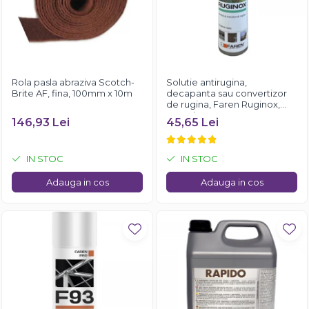
Rola pasla abraziva Scotch-
Solutie antirugina,
Brite AF, fina, 100mm x 10m
decapanta sau convertizor
de rugina, Faren Ruginox,
250 ml
146,93 Lei
45,65 Lei
IN STOC
IN STOC
Adauga in cos
Adauga in cos