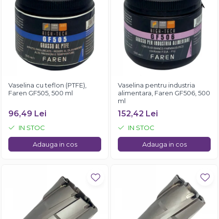
Vaselina cu teflon (PTFE),
Vaselina pentru industria
Faren GF505, 500 ml
alimentara, Faren GF506, 500
ml
96,49 Lei
152,42 Lei
IN STOC
IN STOC
Adauga in cos
Adauga in cos