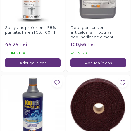
Spray zinc profesional 98%
Detergent universal
puritate, Faren F93, 400ml
anticalcar si impotriva
depunerilor de ciment,
Faren Rapido, 5 litri
45,25 Lei
100,56 Lei
IN STOC
IN STOC
Adauga in cos
Adauga in cos