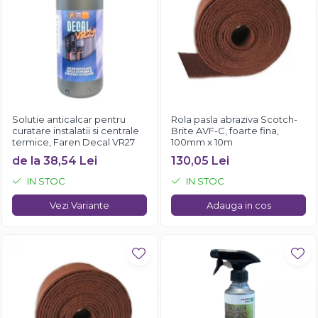
Solutie anticalcar pentru
Rola pasla abraziva Scotch-
curatare instalatii si centrale
Brite AVF-C, foarte fina,
termice, Faren Decal VR27
100mm x 10m
de la 38,54 Lei
130,05 Lei
IN STOC
IN STOC
Vezi Variante
Adauga in cos