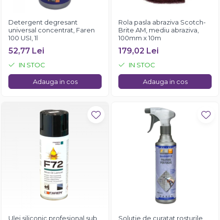
Detergent degresant
Rola pasla abraziva Scotch-
universal concentrat, Faren
Brite AM, mediu abraziva,
100 USI, 1l
100mm x 10m
52,77 Lei
179,02 Lei
IN STOC
IN STOC
Adauga in cos
Adauga in cos
Ulei siliconic profesional sub
Solutie de curatat rosturile