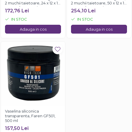
2 muchii taietoare, 24 x 12 x 1.5
2 muchii taietoare, 50 x 12 x 1.5
mm, 35°, Kannenberg
mm, 35°, Kannenberg
172,76 Lei
254,10 Lei
IN STOC
IN STOC
Adauga in cos
Adauga in cos
Vaselina siliconica
transparenta, Faren GF501,
500 ml
157,50 Lei