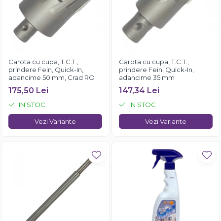
Carota cu cupa, T.C.T.,
Carota cu cupa, T.C.T.,
prindere Fein, Quick-In,
prindere Fein, Quick-In,
adancime 50 mm, Crad RO
adancime 35 mm
175,50 Lei
147,34 Lei
IN STOC
IN STOC
Vezi Variante
Vezi Variante