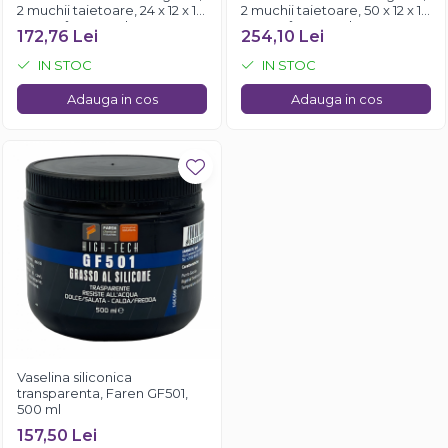
2 muchii taietoare, 24 x 12 x 1.5
2 muchii taietoare, 50 x 12 x 1.5
mm, 35°, Kannenberg
mm, 35°, Kannenberg
172,76 Lei
254,10 Lei
IN STOC
IN STOC
Adauga in cos
Adauga in cos
Vaselina siliconica
transparenta, Faren GF501,
500 ml
157,50 Lei