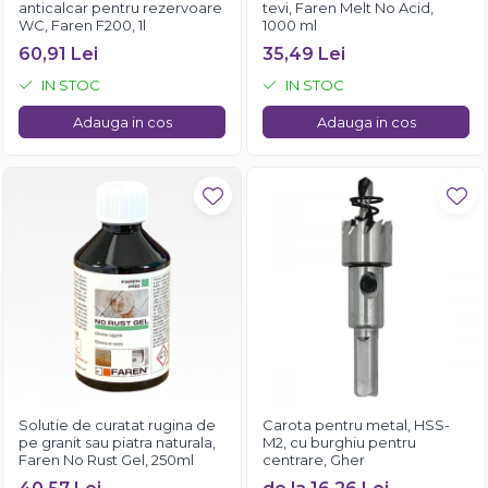
anticalcar pentru rezervoare
tevi, Faren Melt No Acid,
WC, Faren F200, 1l
1000 ml
60,91 Lei
35,49 Lei
IN STOC
IN STOC
Adauga in cos
Adauga in cos
Solutie de curatat rugina de
Carota pentru metal, HSS-
pe granit sau piatra naturala,
M2, cu burghiu pentru
Faren No Rust Gel, 250ml
centrare, Gher