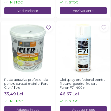
IN STOC
IN STOC
Vezi Variante
Vezi Variante
Pasta abraziva profesionala
Ulei spray profesional pentru
pentru curatat mainile, Faren
filetare, gaurire, frezare,
Cler, 1 litru
Faren F71, 400 ml
35,49 Lei
46,67 Lei
IN STOC
IN STOC
Adauga in cos
Adauga in cos