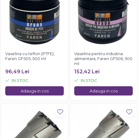
Vaselina cu teflon (PTFE),
Vaselina pentru industria
Faren GF505, 500 ml
alimentara, Faren GF506, 500
ml
96,49 Lei
152,42 Lei
IN STOC
IN STOC
Adauga in cos
Adauga in cos