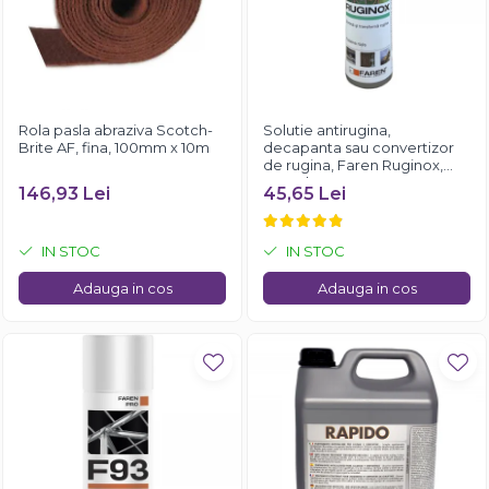
Rola pasla abraziva Scotch-
Solutie antirugina,
Brite AF, fina, 100mm x 10m
decapanta sau convertizor
de rugina, Faren Ruginox,
250 ml
146,93 Lei
45,65 Lei
IN STOC
IN STOC
Adauga in cos
Adauga in cos