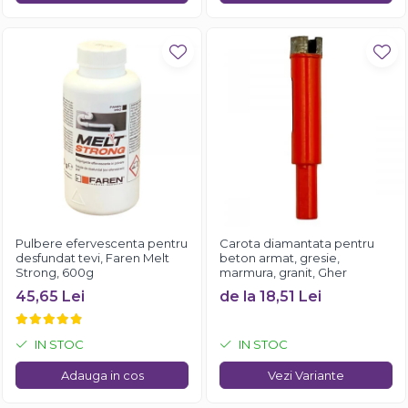
Pulbere efervescenta pentru
Carota diamantata pentru
desfundat tevi, Faren Melt
beton armat, gresie,
Strong, 600g
marmura, granit, Gher
45,65 Lei
de la 18,51 Lei
IN STOC
IN STOC
Adauga in cos
Vezi Variante