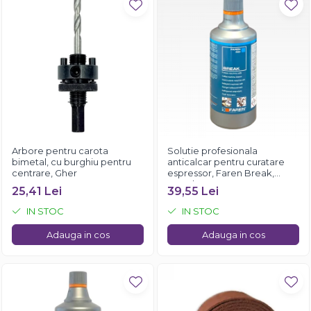
Arbore pentru carota
Solutie profesionala
bimetal, cu burghiu pentru
anticalcar pentru curatare
centrare, Gher
espressor, Faren Break,
750ml
25,41 Lei
39,55 Lei
IN STOC
IN STOC
Adauga in cos
Adauga in cos