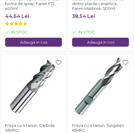
forma de spray, Faren F72,
dintre placile ceramice,
400ml
Faren Marbrek, 500ml
44,64 Lei
38,54 Lei
IN STOC
IN STOC
Adauga in cos
Adauga in cos
Freza cu 4 taisuri, Carbide
Freza cu 4 taisuri, Tungsten
45HRC
65HRC