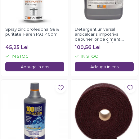
Spray zinc profesional 98%
Detergent universal
puritate, Faren F93, 400ml
anticalcar si impotriva
depunerilor de ciment,
Faren Rapido, 5 litri
45,25 Lei
100,56 Lei
IN STOC
IN STOC
Adauga in cos
Adauga in cos