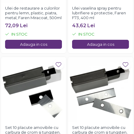
Ulei de restaurare a culorilor
Ulei vaselina spray pentru
pentru lemn, plastic, piatra,
lubrifiere si protectie, Faren
metal, Faren Miracoat, 500ml
F73, 400 ml
72,09 Lei
43,62 Lei
IN STOC
IN STOC
Adauga in cos
Adauga in cos
Set 10 placute amovibile cu
Set 10 placute amovibile cu
carbura de crom si tungsten,
carbura de crom si tungsten,