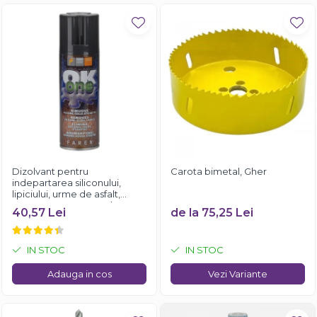
Dizolvant pentru
Carota bimetal, Gher
indepartarea siliconului,
lipiciului, urme de asfalt,
Faren OK ONE, 200ml
40,57 Lei
de la 75,25 Lei
IN STOC
IN STOC
Adauga in cos
Vezi Variante