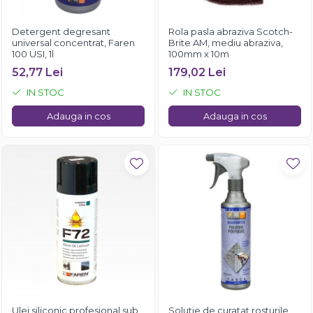
Detergent degresant
Rola pasla abraziva Scotch-
universal concentrat, Faren
Brite AM, mediu abraziva,
100 USI, 1l
100mm x 10m
52,77 Lei
179,02 Lei
IN STOC
IN STOC
Adauga in cos
Adauga in cos
Ulei siliconic profesional sub
Solutie de curatat rosturile