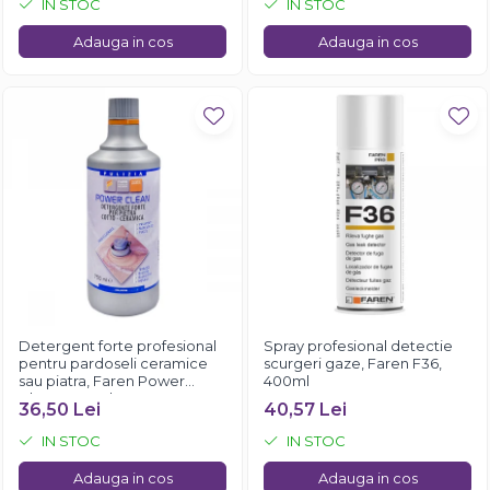
IN STOC
IN STOC
Adauga in cos
Adauga in cos
Detergent forte profesional
Spray profesional detectie
pentru pardoseli ceramice
scurgeri gaze, Faren F36,
sau piatra, Faren Power
400ml
Clean, 750 ml
36,50 Lei
40,57 Lei
IN STOC
IN STOC
Adauga in cos
Adauga in cos