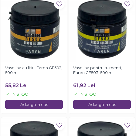
Vaselina cu litiu, Faren GF502,
Vaselina pentru rulmenti,
500 ml
Faren GF503, 500 ml
55,82 Lei
61,92 Lei
IN STOC
IN STOC
Adauga in cos
Adauga in cos