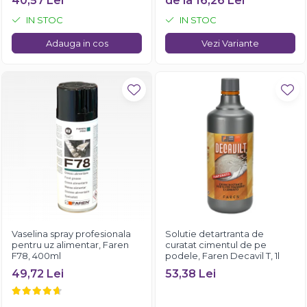
40,57 Lei
de la 16,26 Lei
IN STOC
IN STOC
Adauga in cos
Vezi Variante
Vaselina spray profesionala
Solutie detartranta de
pentru uz alimentar, Faren
curatat cimentul de pe
F78, 400ml
podele, Faren Decavil T, 1l
49,72 Lei
53,38 Lei