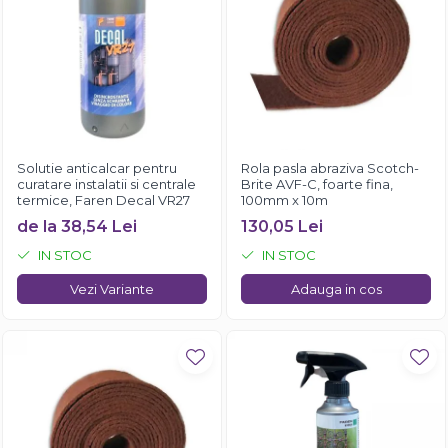
Solutie anticalcar pentru
Rola pasla abraziva Scotch-
curatare instalatii si centrale
Brite AVF-C, foarte fina,
termice, Faren Decal VR27
100mm x 10m
de la 38,54 Lei
130,05 Lei
IN STOC
IN STOC
Vezi Variante
Adauga in cos