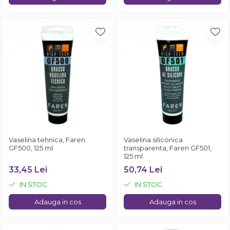
Vaselina tehnica, Faren
Vaselina siliconica
GF500, 125 ml
transparenta, Faren GF501,
125 ml
33,45 Lei
50,74 Lei
IN STOC
IN STOC
Adauga in cos
Adauga in cos