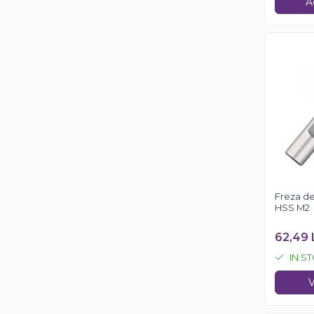
A
Freza de
HSS M2
62,49 
IN S
V