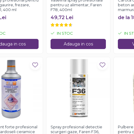
ay profesional pentru
Vaselina spray profesionala
Carota 
 gaurire, frezare,
pentru uz alimentar, Faren
beton ar
1, 400 ml
F78, 400ml
marmura,
Lei
49,72 Lei
de la 1
TOC
IN STOC
IN S
dauga in cos
Adauga in cos
t forte profesional
Spray profesional detectie
Pulbere
ardoseli ceramice
scurgeri gaze, Faren F36,
pentru d