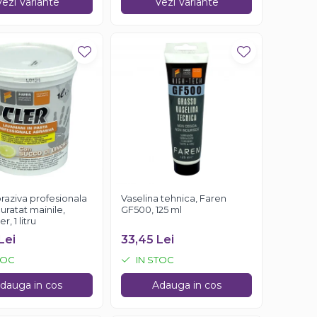
Vezi Variante
Vezi Variante
raziva profesionala
Vaselina tehnica, Faren
uratat mainile,
GF500, 125 ml
r, 1 litru
Lei
33,45 Lei
TOC
IN STOC
dauga in cos
Adauga in cos