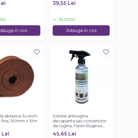
750ml
Lei
39,55 Lei
TOC
IN STOC
dauga in cos
Adauga in cos
la abraziva Scotch-
Solutie antirugina,
, fina, 100mm x 10m
decapanta sau convertizor
de rugina, Faren Ruginox,
250 ml
 Lei
45,65 Lei