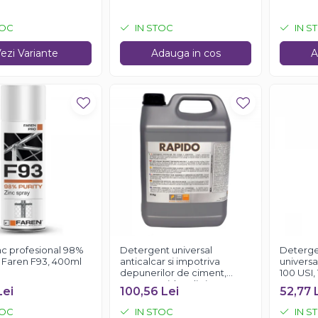
TOC
IN STOC
IN S
ezi Variante
Adauga in cos
A
nc profesional 98%
Detergent universal
Deterge
, Faren F93, 400ml
anticalcar si impotriva
universa
depunerilor de ciment,
100 USI, 
Faren Rapido, 5 litri
Lei
100,56 Lei
52,77 
TOC
IN STOC
IN S