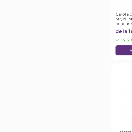
Solutii antirugina
Aparatura si echipamente
Carota p
M2, cu b
Curatare aer conditionat
centrare
Curatare electronice & IT
de la 1
Curatare instalatii si centrale
IN S
termice
Intretinere uz alimentar
V
Solutii aparate de cafea
Solutii tehnice
Industriale
Vaseline si lubrifianti
Curatenie
Baie & Bucatarie
Solutii anticalcar
Solutii desfundat tevi
Solutii suprafete
Solutii WC