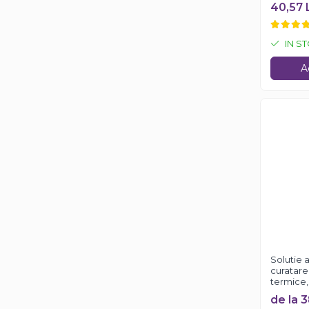
Faren O
40,57 
IN S
A
Solutie 
curatare 
termice,
de la 3