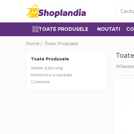
Toate Produsele
TOATE PRODUSELE
NOUTATI
CO
Atelier & Bricolaj
Unelte si scule
Home /
Toate Produsele
Freze
Toate
Carote
Toate Produsele
Filiere
Afiseaza
Atelier & Bricolaj
Role abrazive
Intretinere si reparatii
Cutite si placute amovibile
Curatenie
Vopsele si pigmenti
Decapant
Intretinere si reparatii
Auto-Moto
Degresanti
Intretinere caroserie