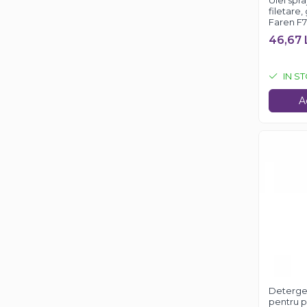
Ulei spr
Casa si exterior
filetare,
Faren F7
Detergenti universali
46,67 
Intretinere suprafete
Solutii curatat podele
IN S
Industriale
A
Detergenti
Sapunuri
Detergen
pentru p