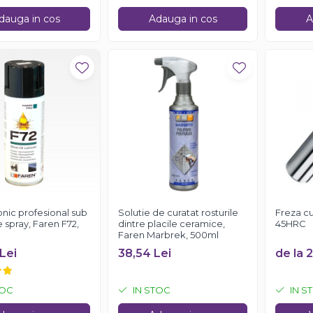
dauga in cos
Adauga in cos
A
conic profesional sub
Solutie de curatat rosturile
Freza cu
 spray, Faren F72,
dintre placile ceramice,
45HRC
Faren Marbrek, 500ml
Lei
38,54 Lei
de la 
TOC
IN STOC
IN S