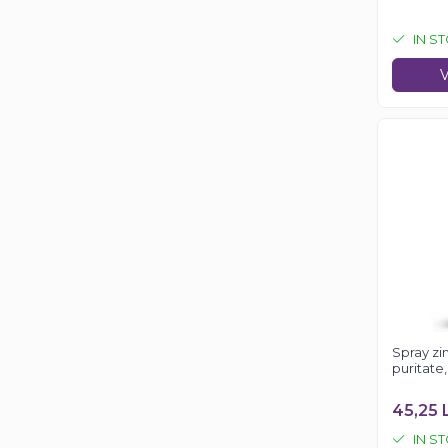
IN S
V
Spray zi
puritate
45,25 
IN S