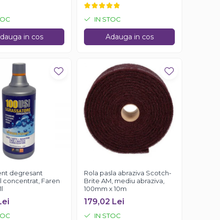
TOC
IN STOC
dauga in cos
Adauga in cos
nt degresant
Rola pasla abraziva Scotch-
l concentrat, Faren
Brite AM, mediu abraziva,
1l
100mm x 10m
Lei
179,02 Lei
TOC
IN STOC