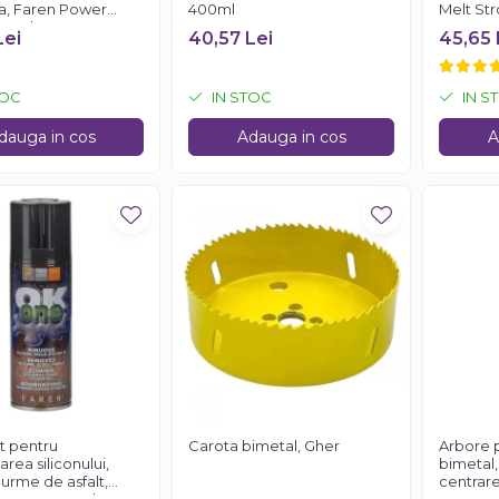
ra, Faren Power
400ml
Melt St
50 ml
Lei
40,57 Lei
45,65 
TOC
IN STOC
IN S
dauga in cos
Adauga in cos
A
t pentru
Carota bimetal, Gher
Arbore 
rea siliconului,
bimetal,
i, urme de asfalt,
centrare