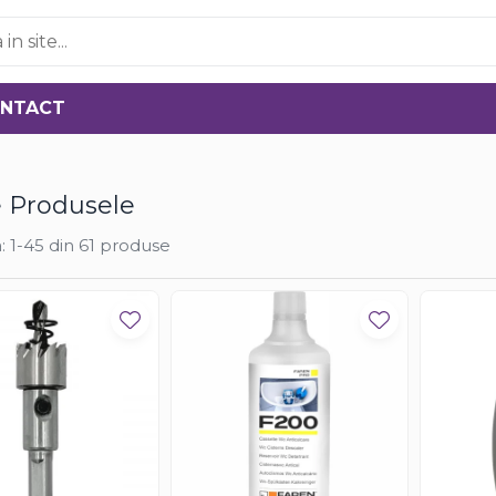
NTACT
 Produsele
:
1-
45
din
61
produse