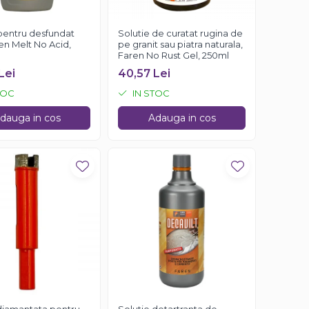
pentru desfundat
Solutie de curatat rugina de
ren Melt No Acid,
pe granit sau piatra naturala,
Faren No Rust Gel, 250ml
Lei
40,57 Lei
TOC
IN STOC
dauga in cos
Adauga in cos