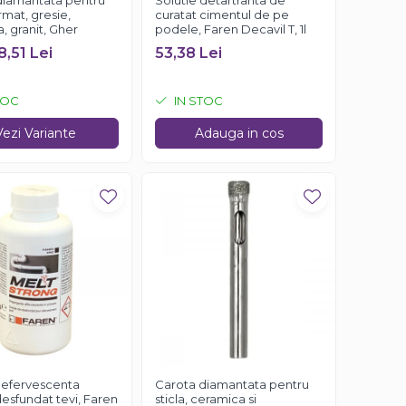
diamantata pentru
Solutie detartranta de
mat, gresie,
curatat cimentul de pe
 granit, Gher
podele, Faren Decavil T, 1l
8,51 Lei
53,38 Lei
TOC
IN STOC
Vezi Variante
Adauga in cos
 efervescenta
Carota diamantata pentru
esfundat tevi, Faren
sticla, ceramica si