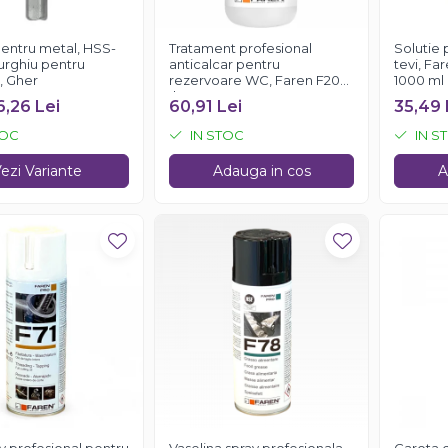
entru metal, HSS-
Tratament profesional
Solutie 
urghiu pentru
anticalcar pentru
tevi, Fa
, Gher
rezervoare WC, Faren F200,
1000 ml
1l
6,26 Lei
60,91 Lei
35,49 
TOC
IN STOC
IN S
ezi Variante
Adauga in cos
A