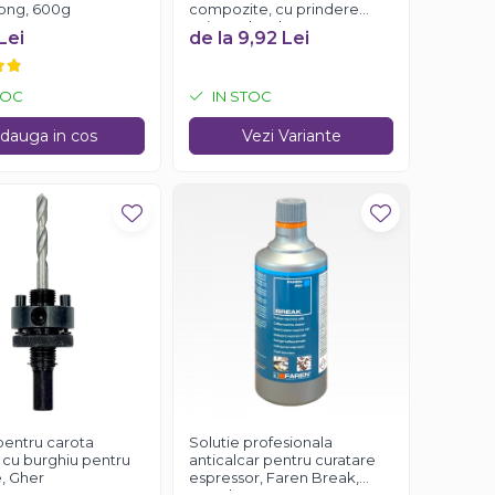
rong, 600g
compozite, cu prindere
universala, Gher
Lei
de la 9,92 Lei
TOC
IN STOC
dauga in cos
Vezi Variante
pentru carota
Solutie profesionala
 cu burghiu pentru
anticalcar pentru curatare
, Gher
espressor, Faren Break,