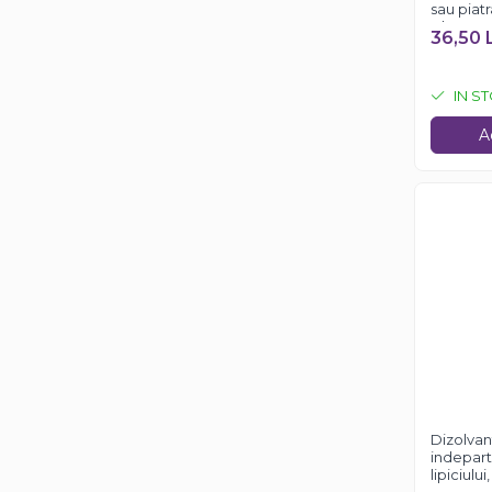
sau piat
Clean, 7
36,50 
IN S
A
Dizolvan
indeparta
lipiciulu