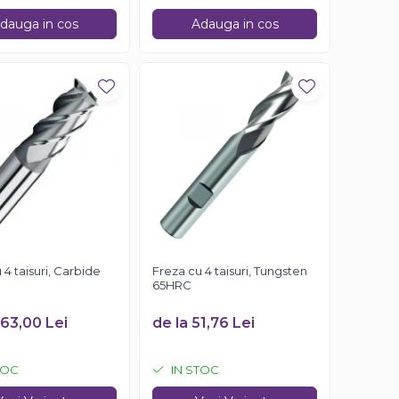
dauga in cos
Adauga in cos
 4 taisuri, Carbide
Freza cu 4 taisuri, Tungsten
65HRC
263,00 Lei
de la 51,76 Lei
TOC
IN STOC