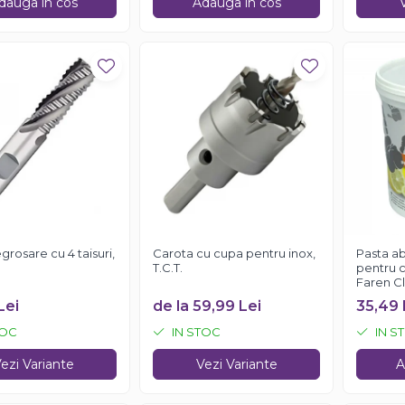
dauga in cos
Adauga in cos
grosare cu 4 taisuri,
Carota cu cupa pentru inox,
Pasta ab
T.C.T.
pentru c
Faren Cle
Lei
de la 59,99 Lei
35,49 
TOC
IN STOC
IN S
ezi Variante
Vezi Variante
A