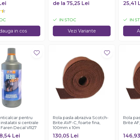
K ONE, 200ml
Lei
de la 75,25 Lei
25,41 
TOC
IN STOC
IN S
dauga in cos
Vezi Variante
A
anticalcar pentru
Rola pasla abraziva Scotch-
Rola pas
instalatii si centrale
Brite AVF-C, foarte fina,
Brite AF
 Faren Decal VR27
100mm x 10m
8,54 Lei
130,05 Lei
146,93