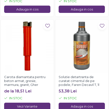
IN STOC
IN STOC
Adauga in cos
Adauga in cos
Carota diamantata pentru
Solutie detartranta de
beton armat, gresie,
curatat cimentul de pe
marmura, granit, Gher
podele, Faren Decavil T, 1l
de la 18,51 Lei
53,38 Lei
IN STOC
IN STOC
Vezi Variante
Adauga in cos