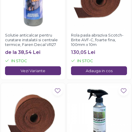
Solutie anticalcar pentru
Rola pasla abraziva Scotch-
curatare instalatii si centrale
Brite AVF-C, foarte fina,
termice, Faren Decal VR27
100mm x 10m
de la 38,54 Lei
130,05 Lei
IN STOC
IN STOC
Vezi Variante
Adauga in cos