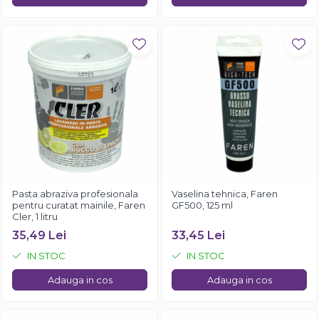
Pasta abraziva profesionala
Vaselina tehnica, Faren
pentru curatat mainile, Faren
GF500, 125 ml
Cler, 1 litru
35,49 Lei
33,45 Lei
IN STOC
IN STOC
Adauga in cos
Adauga in cos