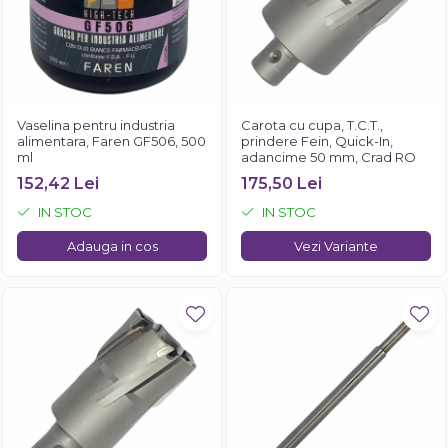
Vaselina pentru industria
Carota cu cupa, T.C.T.,
alimentara, Faren GF506, 500
prindere Fein, Quick-In,
ml
adancime 50 mm, Crad RO
152,42 Lei
175,50 Lei
IN STOC
IN STOC
Adauga in cos
Vezi Variante