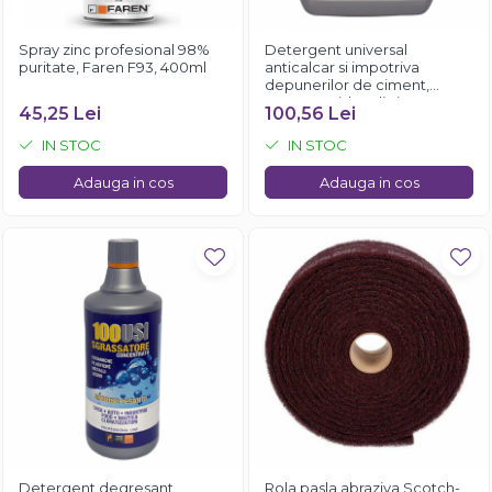
Spray zinc profesional 98%
Detergent universal
puritate, Faren F93, 400ml
anticalcar si impotriva
depunerilor de ciment,
Faren Rapido, 5 litri
45,25 Lei
100,56 Lei
IN STOC
IN STOC
Adauga in cos
Adauga in cos
Detergent degresant
Rola pasla abraziva Scotch-