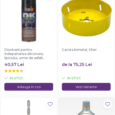
Dizolvant pentru
Carota bimetal, Gher
indepartarea siliconului,
lipiciului, urme de asfalt,
Faren OK ONE, 200ml
40,57 Lei
de la 75,25 Lei
IN STOC
IN STOC
Adauga in cos
Vezi Variante