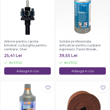
Arbore pentru carota
Solutie profesionala
bimetal, cu burghiu pentru
anticalcar pentru curatare
centrare, Gher
espressor, Faren Break,
750ml
25,41 Lei
39,55 Lei
IN STOC
IN STOC
Adauga in cos
Adauga in cos