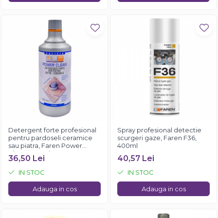
Detergent forte profesional
Spray profesional detectie
pentru pardoseli ceramice
scurgeri gaze, Faren F36,
sau piatra, Faren Power
400ml
Clean, 750 ml
36,50 Lei
40,57 Lei
IN STOC
IN STOC
Adauga in cos
Adauga in cos