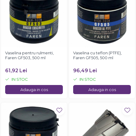
Vaselina pentru rulmenti,
Vaselina cu teflon (PTFE),
Faren GF503, 500 ml
Faren GF505, 500 ml
61,92 Lei
96,49 Lei
IN STOC
IN STOC
Adauga in cos
Adauga in cos