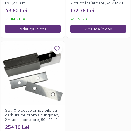
F73, 400 ml
2 muchii taietoare, 24 x 12 x 1.5
mm, 35°, Kannenberg
43,62 Lei
172,76 Lei
IN STOC
IN STOC
Adauga in cos
Adauga in cos
Set 10 placute amovibile cu
carbura de crom si tungsten,
2 muchii taietoare, 50 x 12 x 1.5
mm, 35°, Kannenberg
254,10 Lei