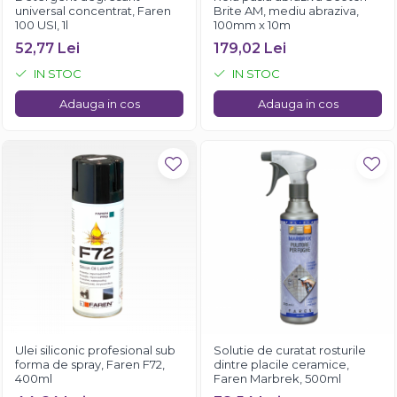
universal concentrat, Faren
Brite AM, mediu abraziva,
100 USI, 1l
100mm x 10m
52,77 Lei
179,02 Lei
IN STOC
IN STOC
Adauga in cos
Adauga in cos
Ulei siliconic profesional sub
Solutie de curatat rosturile
forma de spray, Faren F72,
dintre placile ceramice,
400ml
Faren Marbrek, 500ml