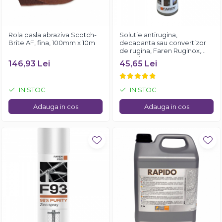
Rola pasla abraziva Scotch-
Solutie antirugina,
Brite AF, fina, 100mm x 10m
decapanta sau convertizor
de rugina, Faren Ruginox,
250 ml
146,93 Lei
45,65 Lei
IN STOC
IN STOC
Adauga in cos
Adauga in cos