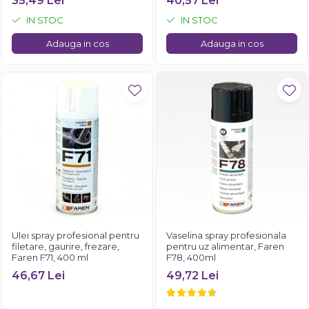
35,49 Lei
40,57 Lei
IN STOC
IN STOC
Adauga in cos
Adauga in cos
Ulei spray profesional pentru
Vaselina spray profesionala
filetare, gaurire, frezare,
pentru uz alimentar, Faren
Faren F71, 400 ml
F78, 400ml
46,67 Lei
49,72 Lei