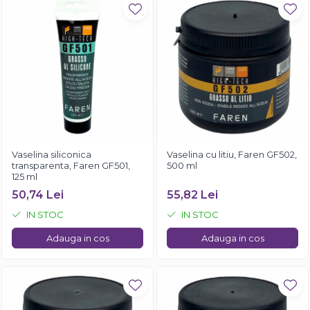
Vaselina siliconica
Vaselina cu litiu, Faren GF502,
transparenta, Faren GF501,
500 ml
125 ml
50,74 Lei
55,82 Lei
IN STOC
IN STOC
Adauga in cos
Adauga in cos