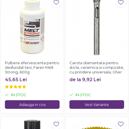
Pulbere efervescenta pentru
Carota diamantata pentru
desfundat tevi, Faren Melt
sticla, ceramica si compozite,
Strong, 600g
cu prindere universala, Gher
45,65 Lei
de la 9,92 Lei
IN STOC
IN STOC
Adauga in cos
Vezi Variante