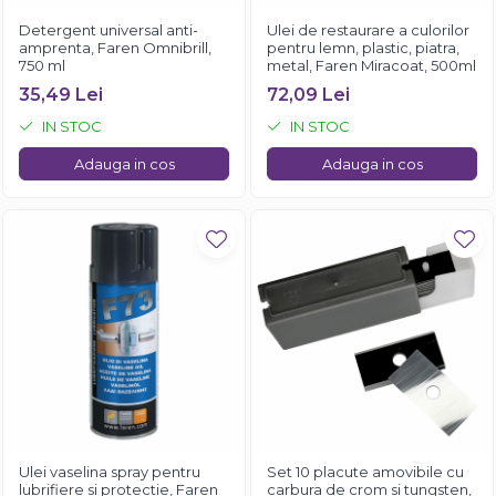
Detergent universal anti-
Ulei de restaurare a culorilor
amprenta, Faren Omnibrill,
pentru lemn, plastic, piatra,
750 ml
metal, Faren Miracoat, 500ml
35,49 Lei
72,09 Lei
IN STOC
IN STOC
Adauga in cos
Adauga in cos
Ulei vaselina spray pentru
Set 10 placute amovibile cu
lubrifiere si protectie, Faren
carbura de crom si tungsten,