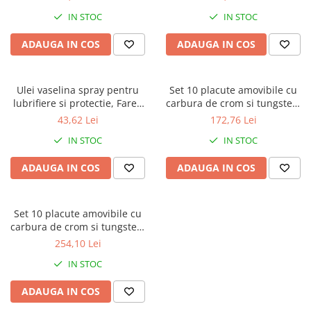
IN STOC
IN STOC
ADAUGA IN COS
ADAUGA IN COS
Ulei vaselina spray pentru
Set 10 placute amovibile cu
lubrifiere si protectie, Faren
carbura de crom si tungsten,
F73, 400 ml
2 muchii taietoare, 24 x 12 x
43,62 Lei
172,76 Lei
1.5 mm, 35°, Kannenberg
IN STOC
IN STOC
ADAUGA IN COS
ADAUGA IN COS
Set 10 placute amovibile cu
carbura de crom si tungsten,
2 muchii taietoare, 50 x 12 x
254,10 Lei
1.5 mm, 35°, Kannenberg
IN STOC
ADAUGA IN COS