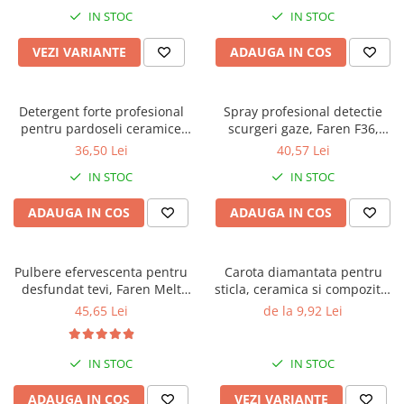
IN STOC
IN STOC
VEZI VARIANTE
ADAUGA IN COS
Detergent forte profesional
Spray profesional detectie
pentru pardoseli ceramice
scurgeri gaze, Faren F36,
sau piatra, Faren Power
400ml
36,50 Lei
40,57 Lei
Clean, 750 ml
IN STOC
IN STOC
ADAUGA IN COS
ADAUGA IN COS
Pulbere efervescenta pentru
Carota diamantata pentru
desfundat tevi, Faren Melt
sticla, ceramica si compozite,
Strong, 600g
cu prindere universala, Gher
45,65 Lei
de la 9,92 Lei
IN STOC
IN STOC
ADAUGA IN COS
VEZI VARIANTE