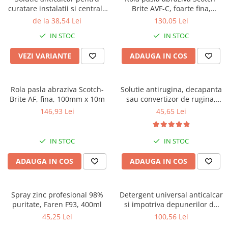
curatare instalatii si centrale
Brite AVF-C, foarte fina,
termice, Faren Decal VR27
100mm x 10m
de la 38,54 Lei
130,05 Lei
IN STOC
IN STOC
VEZI VARIANTE
ADAUGA IN COS
Rola pasla abraziva Scotch-
Solutie antirugina, decapanta
Brite AF, fina, 100mm x 10m
sau convertizor de rugina,
Faren Ruginox, 250 ml
146,93 Lei
45,65 Lei
IN STOC
IN STOC
ADAUGA IN COS
ADAUGA IN COS
Spray zinc profesional 98%
Detergent universal anticalcar
puritate, Faren F93, 400ml
si impotriva depunerilor de
ciment, Faren Rapido, 5 litri
45,25 Lei
100,56 Lei