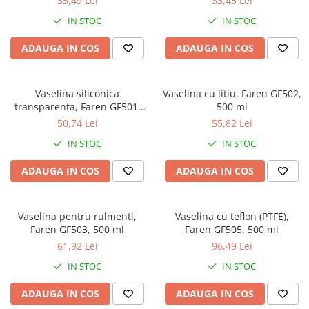
35,49 Lei
33,45 Lei
IN STOC
IN STOC
ADAUGA IN COS
ADAUGA IN COS
Vaselina siliconica
Vaselina cu litiu, Faren GF502,
transparenta, Faren GF501,
500 ml
125 ml
50,74 Lei
55,82 Lei
IN STOC
IN STOC
ADAUGA IN COS
ADAUGA IN COS
Vaselina pentru rulmenti,
Vaselina cu teflon (PTFE),
Faren GF503, 500 ml
Faren GF505, 500 ml
61,92 Lei
96,49 Lei
IN STOC
IN STOC
ADAUGA IN COS
ADAUGA IN COS