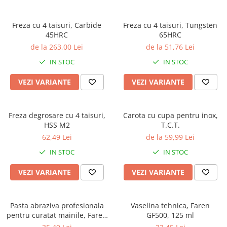
Freza cu 4 taisuri, Carbide
Freza cu 4 taisuri, Tungsten
45HRC
65HRC
de la 263,00 Lei
de la 51,76 Lei
IN STOC
IN STOC
VEZI VARIANTE
VEZI VARIANTE
Freza degrosare cu 4 taisuri,
Carota cu cupa pentru inox,
HSS M2
T.C.T.
62,49 Lei
de la 59,99 Lei
IN STOC
IN STOC
VEZI VARIANTE
VEZI VARIANTE
Pasta abraziva profesionala
Vaselina tehnica, Faren
pentru curatat mainile, Faren
GF500, 125 ml
Cler, 1 litru