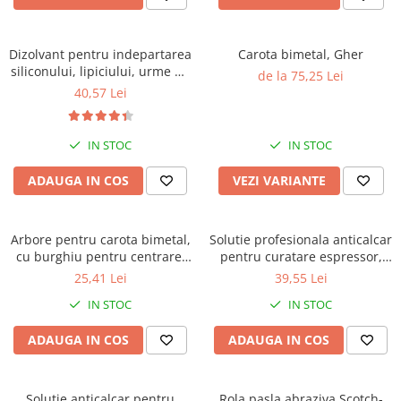
Dizolvant pentru indepartarea
Carota bimetal, Gher
siliconului, lipiciului, urme de
de la 75,25 Lei
asfalt, Faren OK ONE, 200ml
40,57 Lei
IN STOC
IN STOC
ADAUGA IN COS
VEZI VARIANTE
Arbore pentru carota bimetal,
Solutie profesionala anticalcar
cu burghiu pentru centrare,
pentru curatare espressor,
Gher
Faren Break, 750ml
25,41 Lei
39,55 Lei
IN STOC
IN STOC
ADAUGA IN COS
ADAUGA IN COS
Solutie anticalcar pentru
Rola pasla abraziva Scotch-