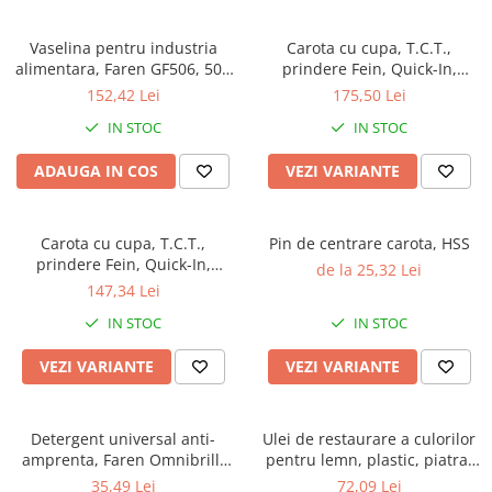
Vaselina pentru industria
Carota cu cupa, T.C.T.,
alimentara, Faren GF506, 500
prindere Fein, Quick-In,
ml
adancime 50 mm, Crad RO
152,42 Lei
175,50 Lei
IN STOC
IN STOC
ADAUGA IN COS
VEZI VARIANTE
Carota cu cupa, T.C.T.,
Pin de centrare carota, HSS
prindere Fein, Quick-In,
de la 25,32 Lei
adancime 35 mm
147,34 Lei
IN STOC
IN STOC
VEZI VARIANTE
VEZI VARIANTE
Detergent universal anti-
Ulei de restaurare a culorilor
amprenta, Faren Omnibrill,
pentru lemn, plastic, piatra,
750 ml
metal, Faren Miracoat, 500ml
35,49 Lei
72,09 Lei