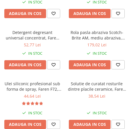
IN STOC
IN STOC
ADAUGA IN COS
ADAUGA IN COS
Detergent degresant
Rola pasla abraziva Scotch-
universal concentrat, Faren
Brite AM, mediu abraziva,
100 USI, 1l
100mm x 10m
52,77 Lei
179,02 Lei
IN STOC
IN STOC
ADAUGA IN COS
ADAUGA IN COS
Ulei siliconic profesional sub
Solutie de curatat rosturile
forma de spray, Faren F72,
dintre placile ceramice, Faren
400ml
Marbrek, 500ml
44,64 Lei
38,54 Lei
IN STOC
IN STOC
ADAUGA IN COS
ADAUGA IN COS