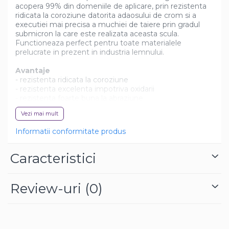
acopera 99% din domeniile de aplicare, prin rezistenta
ridicata la coroziune datorita adaosului de crom si a
executiei mai precisa a muchiei de taiere prin gradul
submicron la care este realizata aceasta scula.
Functioneaza perfect pentru toate materialele
prelucrate in prezent in industria lemnului.
Avantaje
- rezistenta ridicata la coroziune
- rezistenta excelenta impotriva oxidarii
- rezistenta foarte buna la abraziune
- eficienta inalta datorita perioadei lungi de utilizare
Vezi mai mult
Sunt perfect potrivite pentru:
Informatii conformitate produs
- placi aglomerate (PAL)
- placi aglomerate laminate / melaminate
- placi HDF / MDF
Caracteristici
- lemn tare si moale
- compozite
Review-uri
(0)
Dimensiuni
- lungime (mm): 7.6
- latime (mm): 12
- grosime (mm): 1.5
- diametru prindere (mm): 4.1