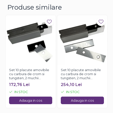
- unghi: 35°
Produse similare
Set 10 placute amovibile
Set 10 placute amovibile
cu carbura de crom si
cu carbura de crom si
tungsten, 2 muchii
tungsten, 2 muchii
taietoare, 24 x 12 x 1.5 mm,
taietoare, 50 x 12 x 1.5 mm,
172,76 Lei
254,10 Lei
35°, Kannenberg
35°, Kannenberg
IN STOC
IN STOC
Adauga in cos
Adauga in cos