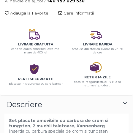
Ai nevoie de ajutor?
+40 757 029 530
Adauga la Favorite
Cere informatii
LIVRARE GRATUITA
LIVRARE RAPIDA
cand valoarea comenzii este mai
produse din stoc cu livrare in 24-48
mare de 400 lei
de ore
RETUR 14 ZILE
PLATI SECURIZATE
daca te razgandesti, ai 14 zile sa
plateste in siguranta cu card bancar
returnezi produsul
Descriere
Set placute amovibile cu carbura de crom si
tungsten, 2 muchii taietoare, Kannenberg
Insertia cu carbura speciala de crom si tungsten