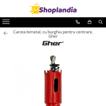
Toate Produsele
Atelier & Bricolaj
Carota bimetal, cu burghiu pentru centrare,
Unelte si scule
Gher
Freze
Carote
Filiere
Role abrazive
Cutite si placute amovibile
Vopsele si pigmenti
Decapant
Intretinere si reparatii
Auto-Moto
Degresanti
Intretinere caroserie