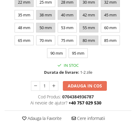
22 mm
25 mm
28 mm
30 mm
32 mm
Casa si exterior
Detergenti universali
35 mm
38 mm
40 mm
42 mm
45 mm
Intretinere suprafete
48 mm
50 mm
53 mm
55 mm
60 mm
Solutii curatat podele
Industriale
65 mm
70 mm
75 mm
80 mm
85 mm
Detergenti
90 mm
95 mm
Sapunuri
IN STOC
Durata de livrare:
1-2 zile
ADAUGA IN COS
Cod Produs:
0704384936787
Ai nevoie de ajutor?
+40 757 029 530
Adauga la Favorite
Cere informatii