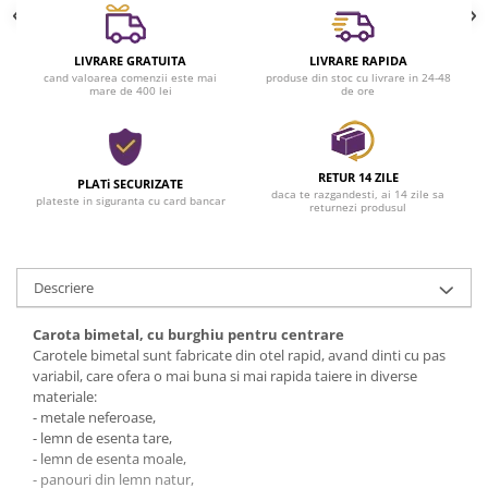
LIVRARE GRATUITA
LIVRARE RAPIDA
cand valoarea comenzii este mai
produse din stoc cu livrare in 24-48
mare de 400 lei
de ore
RETUR 14 ZILE
PLATi SECURIZATE
daca te razgandesti, ai 14 zile sa
plateste in siguranta cu card bancar
returnezi produsul
Descriere
Carota bimetal, cu burghiu pentru centrare
Carotele bimetal sunt fabricate din otel rapid, avand dinti cu pas
variabil, care ofera o mai buna si mai rapida taiere in diverse
materiale:
- metale neferoase,
- lemn de esenta tare,
- lemn de esenta moale,
- panouri din lemn natur,