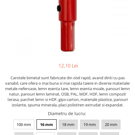
Solutii antirugina
Aparatura si echipamente
Curatare aer conditionat
Curatare electronice & IT
Curatare instalatii si centrale
termice
Intretinere uz alimentar
Solutii aparate de cafea
12,10 Lei
Solutii tehnice
Industriale
Carotele bimetal sunt fabricate din otel rapid, avand dinti cu pas
variabil, care ofera o mai buna si mai rapida taiere in diverse materiale:
Vaseline si lubrifianti
metale neferoase, lemn esenta tare, lemn esenta moale, panouri lemn
Curatenie
natur, panouri lemn laminat, OSB, PAL, MDF, HDF, lemn compozit
Baie & Bucatarie
terasa, parchet lemn si HDF, gips-carton, materiale plastice, panouri
izolante, spuma minerala, placi polistiren extrudat si expandat.
Solutii anticalcar
Diametru de lucru
:
Solutii desfundat tevi
Solutii suprafete
100 mm
16 mm
18 mm
19 mm
20 mm
Solutii WC