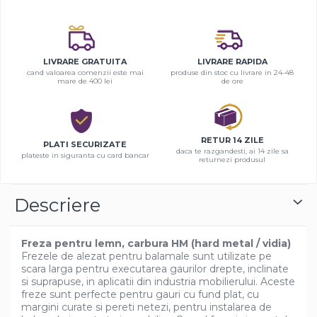
LIVRARE GRATUITA
LIVRARE RAPIDA
cand valoarea comenzii este mai
produse din stoc cu livrare in 24-48
mare de 400 lei
de ore
RETUR 14 ZILE
PLATI SECURIZATE
daca te razgandesti, ai 14 zile sa
plateste in siguranta cu card bancar
returnezi produsul
Descriere
Freza pentru lemn, carbura HM (hard metal / vidia)
Frezele de alezat pentru balamale sunt utilizate pe
scara larga pentru executarea gaurilor drepte, inclinate
si suprapuse, in aplicatii din industria mobilierului. Aceste
freze sunt perfecte pentru gauri cu fund plat, cu
margini curate si pereti netezi, pentru instalarea de