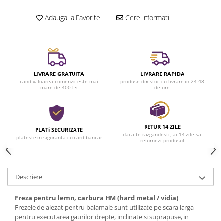
Casa si exterior
Adauga la Favorite
Cere informatii
Detergenti universali
Intretinere suprafete
Solutii curatat podele
Industriale
LIVRARE GRATUITA
LIVRARE RAPIDA
Detergenti
cand valoarea comenzii este mai
produse din stoc cu livrare in 24-48
mare de 400 lei
de ore
Sapunuri
RETUR 14 ZILE
PLATi SECURIZATE
daca te razgandesti, ai 14 zile sa
plateste in siguranta cu card bancar
returnezi produsul
Descriere
Freza pentru lemn, carbura HM (hard metal / vidia)
Frezele de alezat pentru balamale sunt utilizate pe scara larga
pentru executarea gaurilor drepte, inclinate si suprapuse, in