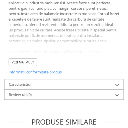
aplicatii din industria mobilierului. Aceste freze sunt perfecte
pentru gauri cu fund plat, cu margini curate si pereti netezi,
pentru instalarea de balamale incastrate in mobilier. Corpul frezei
si capetele de taiere sunt realizate din carbura de calitate
superioara, oferind rezistenta ridicata pentru un rezultat ideal si
un produs finit de calitate. Aceste freze utilizate in special pentru
balamale pot fi, de asemenea, utilizate pentru instalarea
sertarelor, clantelor, sipcilor, demontabililor si multe altele.
Aceste freze sunt fabricate din otel foarte dur si rezistent,
denumit popular "vidia", cu carbura microgranulata, de cea mai
buna calitate, permitand o performanta ridicata si de lunga
VEZI MAI MULT
durata. Acestea au pinteni duali de ghidare si un punct central
Informatii conformitate produs
echilibrat pentru o precizie ridicata in ghidarea gauririi, excelenta
pentru operatiuni repetabile si precise. Muchiile de taiere slefuite
cu precizie fac gauri curate in lemnul de orice esenta: tare, moale,
Caracteristici
lemn laminat, placi PAL si compozite din lemn.
Review-uri
(0)
PRODUSE SIMILARE