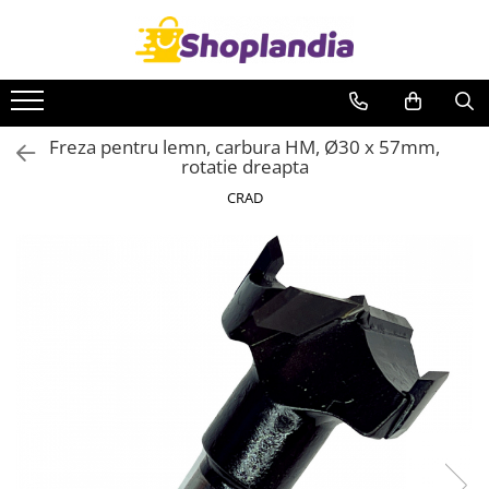
Toate Produsele
Atelier & Bricolaj
Freza pentru lemn, carbura HM, Ø30 x 57mm,
Unelte si scule
rotatie dreapta
Freze
CRAD
Carote
Filiere
Role abrazive
Cutite si placute amovibile
Vopsele si pigmenti
Decapant
Intretinere si reparatii
Auto-Moto
Degresanti
Intretinere caroserie