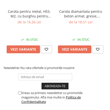
Carota pentru metal, HSS-
Carota diamantata pentru
M2, cu burghiu pentru
beton armat, gresie,
centrare, Gher
marmura, granit, Gher
de la 16,26 Lei
de la 18,51 Lei
IN STOC
IN STOC
VEZI VARIANTE
VEZI VARIANTE
Newsletter
Nu rata ofertele si promotiile noastre
Vreau sa primesc newsletter cu promotiile
magazinului. Afla mai multe in
Politica de
Confidentialitate