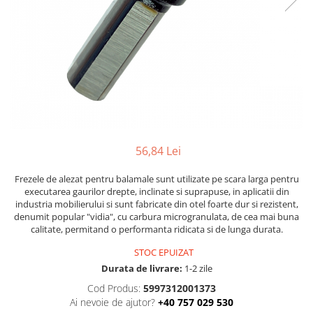
Solutii antirugina
Aparatura si echipamente
Curatare aer conditionat
Curatare electronice & IT
Curatare instalatii si centrale
termice
Intretinere uz alimentar
Solutii aparate de cafea
56,84 Lei
Solutii tehnice
Industriale
Frezele de alezat pentru balamale sunt utilizate pe scara larga pentru
executarea gaurilor drepte, inclinate si suprapuse, in aplicatii din
Vaseline si lubrifianti
industria mobilierului si sunt fabricate din otel foarte dur si rezistent,
Curatenie
denumit popular "vidia", cu carbura microgranulata, de cea mai buna
calitate, permitand o performanta ridicata si de lunga durata.
Baie & Bucatarie
Solutii anticalcar
STOC EPUIZAT
Durata de livrare:
1-2 zile
Solutii desfundat tevi
Solutii suprafete
Cod Produs:
5997312001373
Ai nevoie de ajutor?
+40 757 029 530
Solutii WC