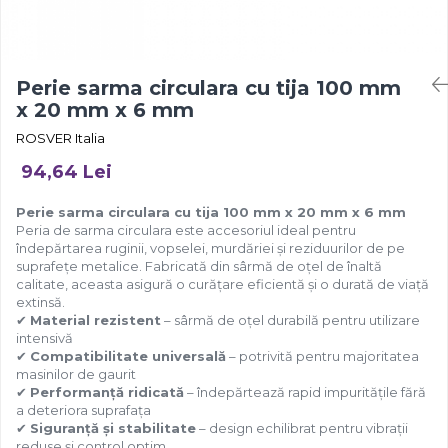
Perie sarma circulara cu tija 100 mm
x 20 mm x 6 mm
ROSVER Italia
94,64 Lei
Perie sarma circulara cu tija 100 mm x 20 mm x 6 mm
Peria de sarma circulara este accesoriul ideal pentru
îndepărtarea ruginii, vopselei, murdăriei și reziduurilor de pe
suprafețe metalice. Fabricată din sârmă de oțel de înaltă
calitate, aceasta asigură o curățare eficientă și o durată de viață
extinsă.
✔
Material rezistent
– sârmă de oțel durabilă pentru utilizare
intensivă
✔
Compatibilitate universală
– potrivită pentru majoritatea
masinilor de gaurit
✔
Performanță ridicată
– îndepărtează rapid impuritățile fără
a deteriora suprafața
✔
Siguranță și stabilitate
– design echilibrat pentru vibrații
reduse și control optim