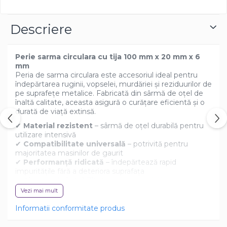
Descriere
Perie sarma circulara cu tija 100 mm x 20 mm x 6
mm
Peria de sarma circulara este accesoriul ideal pentru
îndepărtarea ruginii, vopselei, murdăriei și reziduurilor de
pe suprafețe metalice. Fabricată din sârmă de oțel de
înaltă calitate, aceasta asigură o curățare eficientă și o
durată de viață extinsă.
✔
Material rezistent
– sârmă de oțel durabilă pentru
utilizare intensivă
✔
Compatibilitate universală
– potrivită pentru
majoritatea masinilor de gaurit
✔
Performanță ridicată
– îndepărtează rapid
impuritățile fără a deteriora suprafața
✔
Siguranță și stabilitate
– design echilibrat pentru
vibrații reduse și control optim
Vezi mai mult
Ideală pentru ateliere, șantiere sau proiecte de bricolaj,
Informatii conformitate produs
peria pentru polizor unghiular este soluția perfectă
pentru o curățare eficientă și rapidă! 🔧✨