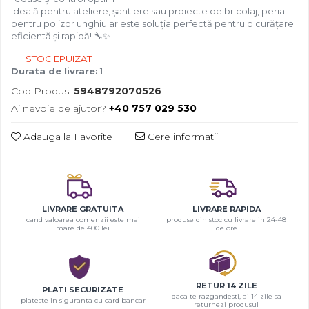
Ideală pentru ateliere, șantiere sau proiecte de bricolaj, peria
pentru polizor unghiular este soluția perfectă pentru o curățare
eficientă și rapidă! 🔧✨
STOC EPUIZAT
Durata de livrare:
1
Cod Produs:
5948792070526
Ai nevoie de ajutor?
+40 757 029 530
Adauga la Favorite
Cere informatii
LIVRARE GRATUITA
LIVRARE RAPIDA
cand valoarea comenzii este mai
produse din stoc cu livrare in 24-48
mare de 400 lei
de ore
RETUR 14 ZILE
PLATI SECURIZATE
daca te razgandesti, ai 14 zile sa
plateste in siguranta cu card bancar
returnezi produsul