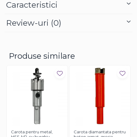
Caracteristici
Review-uri
(0)
Produse similare
Carota pentru metal,
Carota diamantata pentru
HSS-M2, cu burghiu
beton armat, gresie,