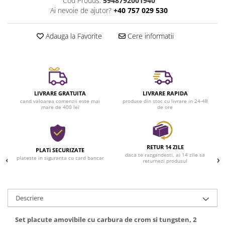
Cod Produs:
5948792001940
Ai nevoie de ajutor?
+40 757 029 530
Adauga la Favorite
Cere informatii
LIVRARE GRATUITA
LIVRARE RAPIDA
cand valoarea comenzii este mai
produse din stoc cu livrare in 24-48
mare de 400 lei
de ore
RETUR 14 ZILE
PLATi SECURIZATE
daca te razgandesti, ai 14 zile sa
plateste in siguranta cu card bancar
returnezi produsul
Descriere
Set placute amovibile cu carbura de crom si tungsten, 2