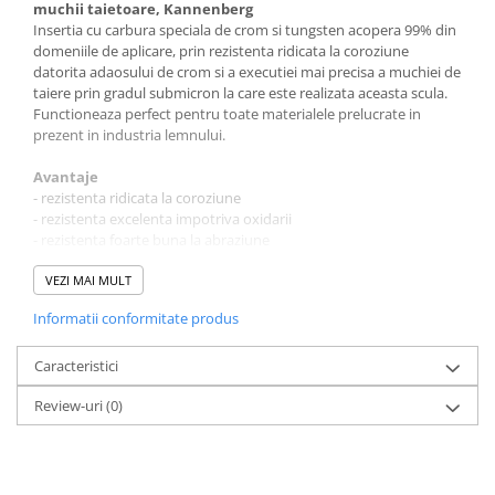
muchii taietoare, Kannenberg
Insertia cu carbura speciala de crom si tungsten acopera 99% din
domeniile de aplicare, prin rezistenta ridicata la coroziune
datorita adaosului de crom si a executiei mai precisa a muchiei de
taiere prin gradul submicron la care este realizata aceasta scula.
Functioneaza perfect pentru toate materialele prelucrate in
prezent in industria lemnului.
Avantaje
- rezistenta ridicata la coroziune
- rezistenta excelenta impotriva oxidarii
- rezistenta foarte buna la abraziune
- eficienta inalta datorita perioadei lungi de utilizare
VEZI MAI MULT
Sunt perfect potrivite pentru:
Informatii conformitate produs
- placi aglomerate (PAL)
- placi aglomerate laminate / melaminate
- placi HDF / MDF
Caracteristici
- lemn tare si moale
Review-uri
(0)
- compozite
Dimensiuni
- lungime (mm): 9.6
- latime (mm): 12