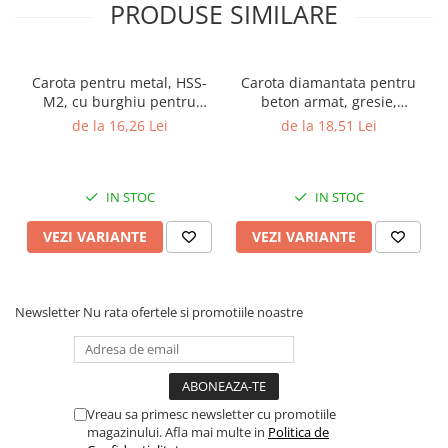
PRODUSE SIMILARE
- grosime (mm): 1.5
- diametru prindere (mm): 4.1
- unghi: 35°
Carota pentru metal, HSS-
Carota diamantata pentru
M2, cu burghiu pentru
beton armat, gresie,
centrare, Gher
marmura, granit, Gher
de la 16,26 Lei
de la 18,51 Lei
IN STOC
IN STOC
VEZI VARIANTE
VEZI VARIANTE
Newsletter
Nu rata ofertele si promotiile noastre
Vreau sa primesc newsletter cu promotiile
magazinului. Afla mai multe in
Politica de