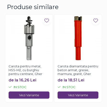
- distanta dintre gauri (mm): 14
Produse similare
- unghi degajare: 35°
- unghi axial: 5°
Carota pentru metal,
Carota diamantata pentru
HSS-M2, cu burghiu
beton armat, gresie,
pentru centrare, Gher
marmura, granit, Gher
de la 16,26 Lei
de la 18,51 Lei
IN STOC
IN STOC
Vezi Variante
Vezi Variante