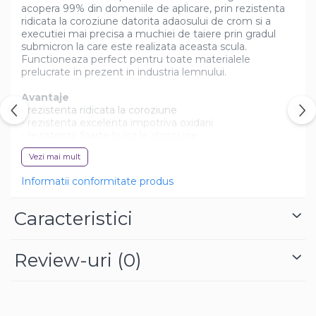
acopera 99% din domeniile de aplicare, prin rezistenta
ridicata la coroziune datorita adaosului de crom si a
executiei mai precisa a muchiei de taiere prin gradul
submicron la care este realizata aceasta scula.
Functioneaza perfect pentru toate materialele
prelucrate in prezent in industria lemnului.
Avantaje
- rezistenta ridicata la coroziune
- rezistenta excelenta impotriva oxidarii
- rezistenta foarte buna la abraziune
- eficienta inalta datorita perioadei lungi de utilizare
Vezi mai mult
Sunt perfect potrivite pentru:
Informatii conformitate produs
- placi aglomerate (PAL)
- placi aglomerate laminate / melaminate
- placi HDF / MDF
Caracteristici
- lemn tare si moale
- compozite
Review-uri
(0)
Dimensiuni
- lungime (mm): 30
- latime (mm): 12
- grosime (mm): 1.5
- diametru prindere (mm): 4.1