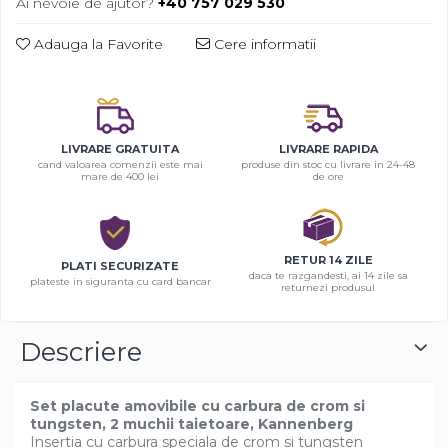
Ai nevoie de ajutor?
+40 757 029 530
Adauga la Favorite
Cere informatii
LIVRARE GRATUITA
LIVRARE RAPIDA
cand valoarea comenzii este mai
produse din stoc cu livrare in 24-48
mare de 400 lei
de ore
RETUR 14 ZILE
PLATI SECURIZATE
daca te razgandesti, ai 14 zile sa
plateste in siguranta cu card bancar
returnezi produsul
Descriere
Set placute amovibile cu carbura de crom si
tungsten, 2 muchii taietoare, Kannenberg
Insertia cu carbura speciala de crom si tungsten