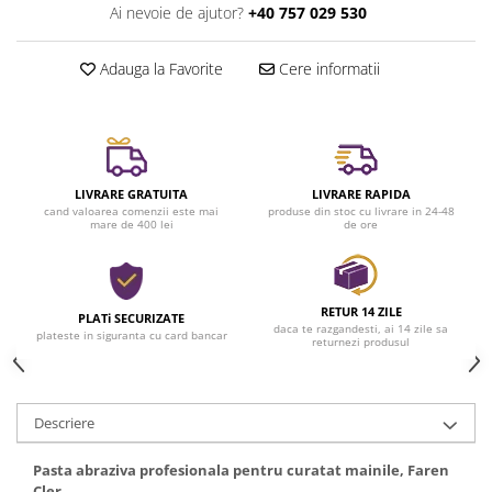
Ai nevoie de ajutor?
+40 757 029 530
Adauga la Favorite
Cere informatii
LIVRARE GRATUITA
LIVRARE RAPIDA
cand valoarea comenzii este mai
produse din stoc cu livrare in 24-48
mare de 400 lei
de ore
RETUR 14 ZILE
PLATi SECURIZATE
daca te razgandesti, ai 14 zile sa
plateste in siguranta cu card bancar
returnezi produsul
Descriere
Pasta abraziva profesionala pentru curatat mainile, Faren
Cler