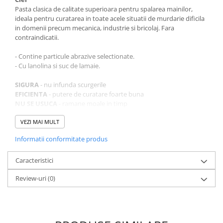
Pasta clasica de calitate superioara pentru spalarea mainilor,
ideala pentru curatarea in toate acele situatii de murdarie dificila
in domenii precum mecanica, industrie si bricolaj. Fara
contraindicatii.
- Contine particule abrazive selectionate.
- Cu lanolina si suc de lamaie.
SIGURA
- nu infunda scurgerile
EFICIENTA
- putere de curatare foarte buna
NU SE USUCA
- ramane moale in timp
CUM SE FOLOSESTE FAREN CLER?
VEZI MAI MULT
1. Umeziti mainile.
Informatii conformitate produs
2. Aplicati o cantitate mica de produs pe mainile murdare.
3. Frecati pana cand murdaria se dizolva complet.
4. Clatiti cu apa curata si uscati.
Caracteristici
Review-uri
(0)