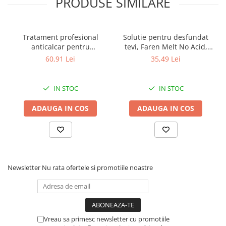
PRODUSE SIMILARE
Tratament profesional
Solutie pentru desfundat
anticalcar pentru
tevi, Faren Melt No Acid,
rezervoare WC, Faren F200,
1000 ml
60,91 Lei
35,49 Lei
1l
IN STOC
IN STOC
ADAUGA IN COS
ADAUGA IN COS
Newsletter
Nu rata ofertele si promotiile noastre
Vreau sa primesc newsletter cu promotiile