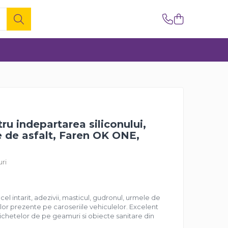
ru indepartarea siliconului,
me de asfalt, Faren OK ONE,
uri
i cel intarit, adezivii, masticul, gudronul, urmele de
telor prezente pe caroseriile vehiculelor. Excelent
ichetelor de pe geamuri si obiecte sanitare din