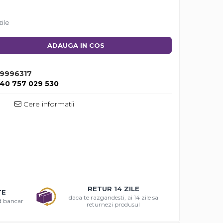
zile
ADAUGA IN COS
9996317
40 757 029 530
Cere informatii
RETUR 14 ZILE
TE
daca te razgandesti, ai 14 zile sa
rd bancar
returnezi produsul