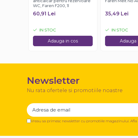
anticalcar pentru rezervoare
Faren Melt No Ac
WC, Faren F200, 1l
60,91 Lei
35,49 Lei
IN STOC
IN STOC
Adauga in cos
Adauga 
Newsletter
Nu rata ofertele si promotiile noastre
Vreau sa primesc newsletter cu promotiile magazinului. Afl