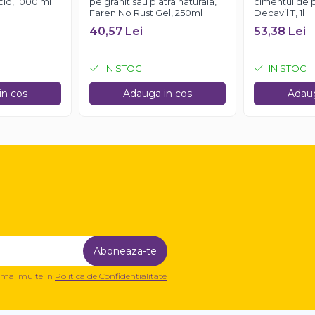
id, 1000 ml
pe granit sau piatra naturala,
cimentul de 
Faren No Rust Gel, 250ml
Decavil T, 1l
40,57 Lei
53,38 Lei
IN STOC
IN STOC
in cos
Adauga in cos
Adaug
a mai multe in
Politica de Confidentialitate