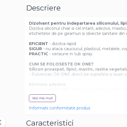
Casa si exterior
Descriere
Detergenti universali
Intretinere suprafete
Dizolvant pentru indepartarea siliconului, lip
Solutii curatat podele
Dizolva siliconul chiar si cel intarit, adezivii, mas
etichetelor de pe geamuri si obiecte sanitare din 
Industriale
EFICIENT
- dizolva rapid
Detergenti
SIGUR
- nu ataca cauciucul, plasticul, metalele, vo
Sapunuri
PRACTIC
- versiune in tub spray
CUM SE FOLOSESTE OK ONE?
Silicon proaspat, lipici, mastic, rasina vegetal
- Pulverizați OK ONE direct pe suprafata si lasati
Etichete adezive
- Pulverizati OK ONE direct pe eticheta. Asteptati 
Vezi mai mult
Urme de smoala sau asfalt pe autoturisme s
- Pulverizati OK ONE pe o carpa curata si tampona
Informatii conformitate produs
Caracteristici