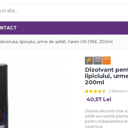
NTACT
iliconului, lipiciului, urme de asfalt, Faren OK ONE, 200ml
Dizolvant pent
lipiciului, ur
200ml
2 Review-
40,57 Lei
Dizolva siliconul chiar s
asfalt sau rasinile plan
pentru indepartarea et
ceramica.