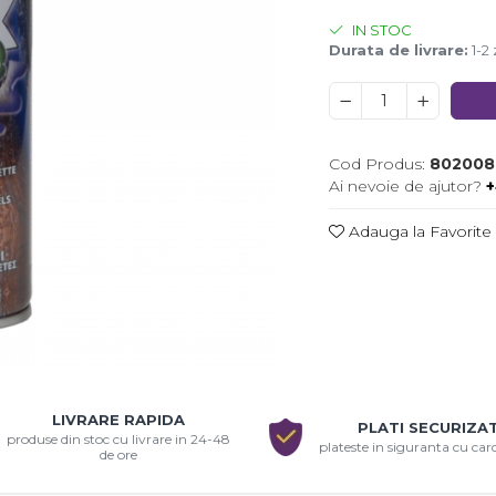
IN STOC
Durata de livrare:
1-2 
Cod Produs:
802008
Ai nevoie de ajutor?
+
Adauga la Favorite
uie
LIVRARE RAPIDA
ook
PLATI SECURIZA
produse din stoc cu livrare in 24-48
plateste in siguranta cu ca
de ore