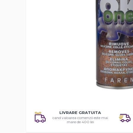
Solutii antirugina
Aparatura si echipamente
Curatare aer conditionat
Curatare electronice & IT
Curatare instalatii si centrale
termice
Intretinere uz alimentar
Solutii aparate de cafea
Solutii tehnice
Industriale
Vaseline si lubrifianti
Curatenie
Baie & Bucatarie
Distrib
Solutii anticalcar
pe
LIVRARE GRATUITA
Solutii desfundat tevi
Faceb
cand valoarea comenzii este mai
Solutii suprafete
mare de 400 lei
Solutii WC