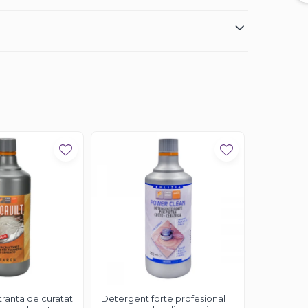
tranta de curatat
Detergent forte profesional
Pulbere e