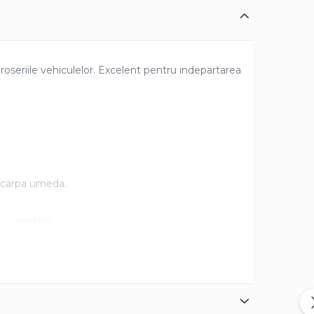
caroseriile vehiculelor. Excelent pentru indepartarea
o carpa umeda.
i suprafata.
afata.