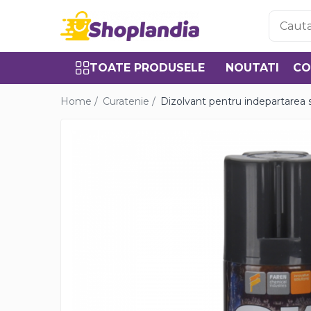
Toate Produsele
TOATE PRODUSELE
NOUTATI
CO
Atelier & Bricolaj
Unelte si scule
Home /
Curatenie /
Dizolvant pentru indepartarea s
Freze
Carote
Filiere
Role abrazive
Cutite si placute amovibile
Vopsele si pigmenti
Decapant
Intretinere si reparatii
Auto-Moto
Degresanti
Intretinere caroserie