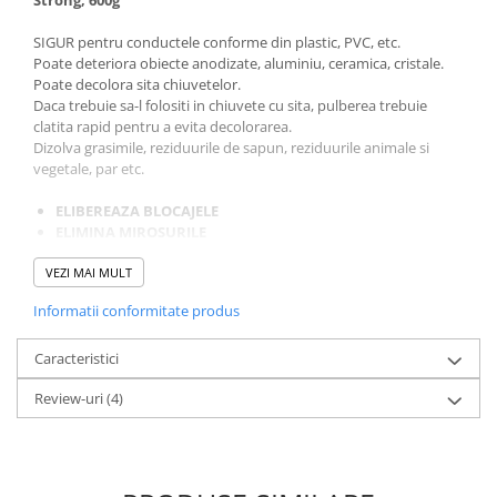
Strong, 600g
SIGUR pentru conductele conforme din plastic, PVC, etc.
Poate deteriora obiecte anodizate, aluminiu, ceramica, cristale.
Poate decolora sita chiuvetelor.
Daca trebuie sa-l folositi in chiuvete cu sita, pulberea trebuie
clatita rapid pentru a evita decolorarea.
Dizolva grasimile, reziduurile de sapun, reziduurile animale si
vegetale, par etc.
ELIBEREAZA BLOCAJELE
ELIMINA MIROSURILE
DESFUNDA CONDUCTELE
VEZI MAI MULT
Cum se foloseste Faren Melt Strong?
Informatii conformitate produs
1. Se toarna apa (de preferinta fierbinte) in canalul de scurgere
care urmeaza a fi tratat
2. Se toarna 100-150gr de MELT STRONG
Caracteristici
3. Se lasa sa actioneze 15-30 minute
Review-uri
(4)
4. Clatiti cu multa apa (de preferinta fierbinte)
ATENTIONARI:
- Aerisiti camera inainte de a utiliza produsul.
- Este recomandabil sa acoperiti „gura” evacuarii (este suficienta o