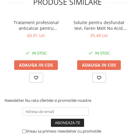
PRODUSE SIMILARE
carpa) pentru a preveni raspandirea fumului rezultat din reactie.
- Evitati inhalarea fumului de reactie atunci cand produsul
actioneaza in contact cu apa.
- Evitati utilizarea focului deschis si fumatul.
Tratament profesional
Solutie pentru desfundat
- In unele situatii poate fi necesar sa repetati operatiunea dupa
anticalcar pentru
tevi, Faren Melt No Acid,
15 minute.
rezervoare WC, Faren F200,
1000 ml
60,91 Lei
35,49 Lei
1l
IN STOC
IN STOC
ADAUGA IN COS
ADAUGA IN COS
Newsletter
Nu rata ofertele si promotiile noastre
Vreau sa primesc newsletter cu promotiile