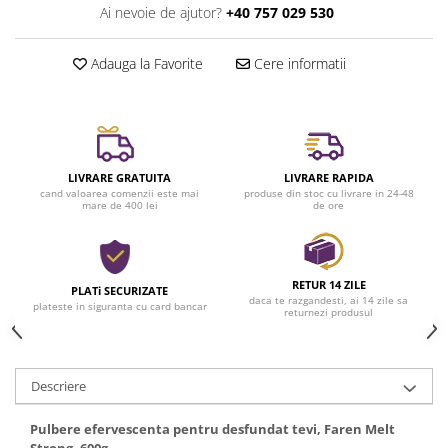
Ai nevoie de ajutor?
+40 757 029 530
Adauga la Favorite
Cere informatii
LIVRARE GRATUITA
LIVRARE RAPIDA
cand valoarea comenzii este mai
produse din stoc cu livrare in 24-48
mare de 400 lei
de ore
RETUR 14 ZILE
PLATi SECURIZATE
daca te razgandesti, ai 14 zile sa
plateste in siguranta cu card bancar
returnezi produsul
Descriere
Pulbere efervescenta pentru desfundat tevi, Faren Melt