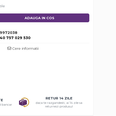
zile
ADAUGA IN COS
9972038
40 757 029 530
Cere informatii
RETUR 14 ZILE
TE
daca te razgandesti, ai 14 zile sa
rd bancar
returnezi produsul