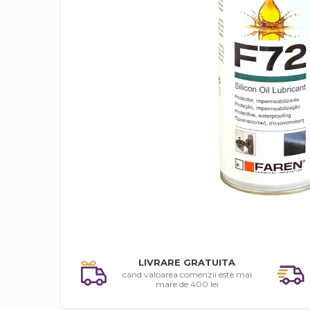
Solutii antirugina
Aparatura si echipamente
Curatare aer conditionat
Curatare electronice & IT
Curatare instalatii si centrale
termice
Intretinere uz alimentar
Solutii aparate de cafea
Solutii tehnice
Industriale
Vaseline si lubrifianti
Curatenie
Baie & Bucatarie
Distrib
Solutii anticalcar
pe
LIVRARE GRATUITA
Solutii desfundat tevi
Faceb
cand valoarea comenzii este mai
Solutii suprafete
mare de 400 lei
Solutii WC