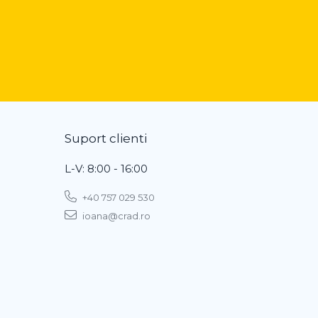
Suport clienti
L-V: 8:00 - 16:00
+40 757 029 530
ioana@crad.ro