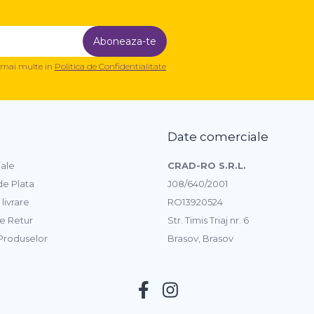
a mai multe in
Politica de Confidentialitate
Date comerciale
iale
CRAD-RO S.R.L.
e Plata
J08/640/2001
 livrare
RO13920524
de Retur
Str. Timis Triaj nr. 6
 Produselor
Brasov, Brasov