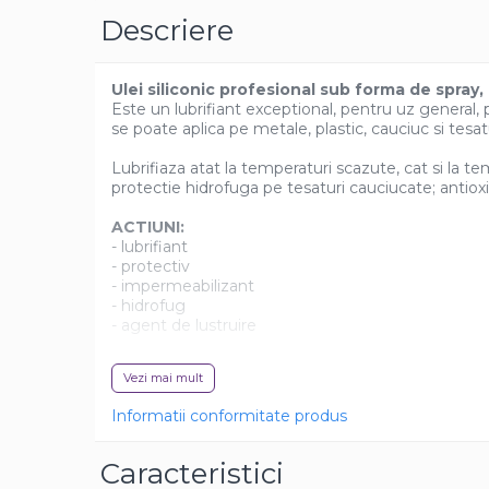
Casa si exterior
Descriere
Detergenti universali
Intretinere suprafete
Ulei siliconic profesional sub forma de spray,
Solutii curatat podele
Este un lubrifiant exceptional, pentru uz general, p
se poate aplica pe metale, plastic, cauciuc si tesa
Industriale
Lubrifiaza atat la temperaturi scazute, cat si la t
Detergenti
protectie hidrofuga pe tesaturi cauciucate; antioxid
Sapunuri
ACTIUNI:
- lubrifiant
- protectiv
- impermeabilizant
- hidrofug
- agent de lustruire
Sugestii de utilizare:
Vezi mai mult
Excelent in nautica, sectorul electric, sectorul tipo
lustruire sau ungerea obloanelor si rulourilor, etc.
Informatii conformitate produs
CUM SE FOLOSESTE FAREN F72?
Caracteristici
Lubrifiant - de protectie:
pulverizati direct pe 