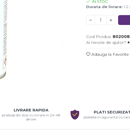
IN STOC
Durata de livrare:
1-2 
Cod Produs:
802008
Ai nevoie de ajutor?
+
Adauga la Favorite
uie
LIVRARE RAPIDA
ook
PLATI SECURIZA
produse din stoc cu livrare in 24-48
plateste in siguranta cu ca
de ore