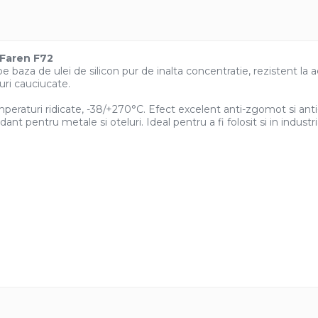
 Faren F72
e baza de ulei de silicon pur de inalta concentratie, rezistent la ac
turi cauciucate.
emperaturi ridicate, -38/+270°C. Efect excelent anti-zgomot si anti
ant pentru metale si oteluri. Ideal pentru a fi folosit si in indust
grafic. Foarte apreciat de pasionatii de rulote si sportivi, datorita 
suprafata de la o distanta de aproximativ 20 cm.