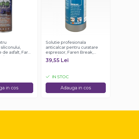
ntru
Solutie profesionala
Solutie an
iliconului,
anticalcar pentru curatare
curatare in
me de asfalt, Faren
espressor, Faren Break,
termice, 
ml
750ml
39,55 Lei
de la 38
IN STOC
IN STO
a in cos
Adauga in cos
Ve