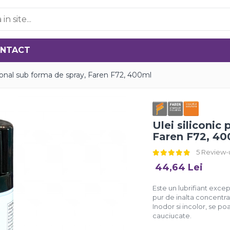
NTACT
esional sub forma de spray, Faren F72, 400ml
Ulei siliconic
Faren F72, 4
5 Review-
44,64 Lei
Este un lubrifiant excep
pur de inalta concentrat
Inodor si incolor, se po
cauciucate.