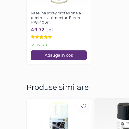
Vaselina spray profesionala
pentru uz alimentar, Faren
F78, 400ml
49,72 Lei
IN STOC
Adauga in cos
Produse similare