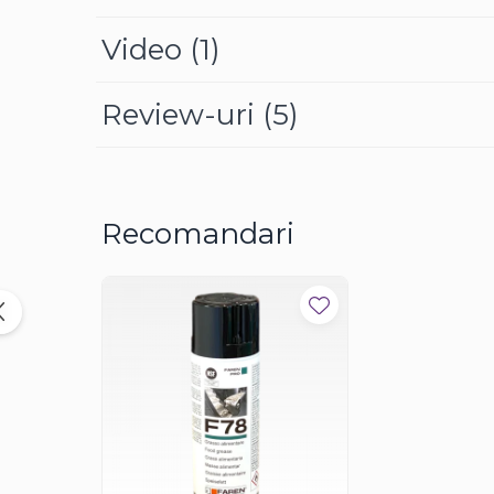
Agent impermeabil si de lustruit
: pulverizati d
Video
(1)
Review-uri
(5)
Recomandari