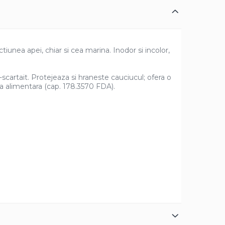
tiunea apei, chiar si cea marina. Inodor si incolor,
-scartait. Protejeaza si hraneste cauciucul; ofera o
ria alimentara (cap. 178.3570 FDA).
rezistentei la apa. In DYI poate fi utilizat pentru