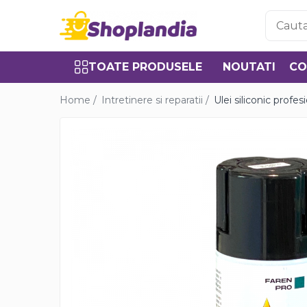
Toate Produsele
TOATE PRODUSELE
NOUTATI
CO
Atelier & Bricolaj
Unelte si scule
Home /
Intretinere si reparatii /
Ulei siliconic prof
Freze
Carote
Filiere
Role abrazive
Cutite si placute amovibile
Vopsele si pigmenti
Decapant
Intretinere si reparatii
Auto-Moto
Degresanti
Intretinere caroserie