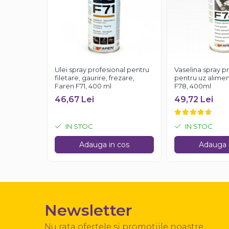
Ulei spray profesional pentru
Vaselina spray p
filetare, gaurire, frezare,
pentru uz alimen
Faren F71, 400 ml
F78, 400ml
46,67 Lei
49,72 Lei
IN STOC
IN STOC
Adauga in cos
Adauga 
Newsletter
Nu rata ofertele si promotiile noastre