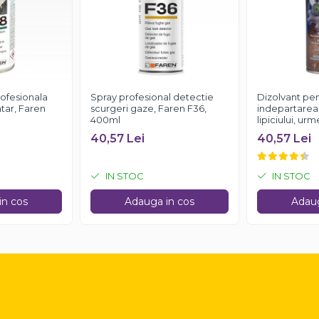
rofesionala
Spray profesional detectie
Dizolvant pe
tar, Faren
scurgeri gaze, Faren F36,
indepartarea s
400ml
lipiciului, ur
OK ONE, 200
40,57 Lei
40,57 Lei
IN STOC
IN STOC
in cos
Adauga in cos
Adaug