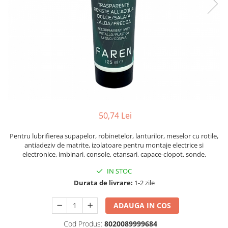
Solutii antirugina
Aparatura si echipamente
Curatare aer conditionat
Curatare electronice & IT
Curatare instalatii si centrale
termice
Intretinere uz alimentar
Solutii aparate de cafea
Solutii tehnice
50,74 Lei
Industriale
Pentru lubrifierea supapelor, robinetelor, lanturilor, meselor cu rotile,
Vaseline si lubrifianti
antiadeziv de matrite, izolatoare pentru montaje electrice si
Curatenie
electronice, imbinari, console, etansari, capace-clopot, sonde.
Baie & Bucatarie
IN STOC
Solutii anticalcar
Durata de livrare:
1-2 zile
Solutii desfundat tevi
ADAUGA IN COS
Solutii suprafete
Solutii WC
Cod Produs:
8020089999684