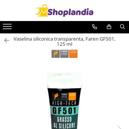
Toate Produsele
Atelier & Bricolaj
Vaselina siliconica transparenta, Faren GF501,
Unelte si scule
125 ml
Freze
Carote
Filiere
Role abrazive
Cutite si placute amovibile
Vopsele si pigmenti
Decapant
Intretinere si reparatii
Auto-Moto
Degresanti
Intretinere caroserie