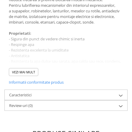
Pentru lubrifierea mecanismelor din interiorul expresoarelor,
a supapelor, robinetelor, lanturilor, meselor cu rotile, antiadeziv
de matrite, izolatoare pentru montaje electrice si electronice,
imbinari, console, etansari, capace-clopot, sonde.
Proprietati:
- Sigura din punct de vedere chimic si inerta
- Respinge apa
- Rezistenta excelenta la umiditate
- Antistatica
- Rezistenta la apa dulce sau sarata, apa calda sau rece, condens,
acizi slabi si alcalinitate.
- Rigiditate dielectrica mare, ceea ce o face potrivita pentru
VEZI MAI MULT
etansarea dielectrica a echipamentelor sub tensiune.
Informatii conformitate produs
Cum se utilizeaza Faren GF501?
Curatati piesele de tratat de orice reziduu de grasime sau
Caracteristici
lubrifiant folosit anterior.
Review-uri
(0)
Aplicati uniform cu o spatula sau cu o perie cu peri tari pana la
grosimea necesara.