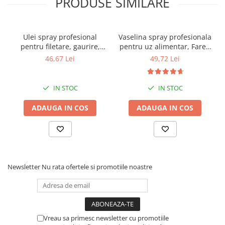
PRODUSE SIMILARE
Ulei spray profesional
Vaselina spray profesionala
pentru filetare, gaurire,
pentru uz alimentar, Faren
frezare, Faren F71, 400 ml
F78, 400ml
46,67 Lei
49,72 Lei
IN STOC
IN STOC
ADAUGA IN COS
ADAUGA IN COS
Newsletter
Nu rata ofertele si promotiile noastre
Vreau sa primesc newsletter cu promotiile