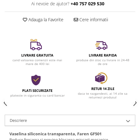
Ai nevoie de ajutor?
+40 757 029 530
Casa si exterior
Detergenti universali
Adauga la Favorite
Cere informatii
Intretinere suprafete
Solutii curatat podele
Industriale
Detergenti
LIVRARE GRATUITA
LIVRARE RAPIDA
Sapunuri
cand valoarea comenzii este mai
produse din stoc cu livrare in 24-48
mare de 400 lei
de ore
RETUR 14 ZILE
PLATi SECURIZATE
daca te razgandesti, ai 14 zile sa
plateste in siguranta cu card bancar
returnezi produsul
Descriere
Vaselina siliconica transparenta, Faren GF501
Reduce frecarea si previne blocarea miscarii mecanice.