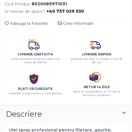
Cod Produs:
8020089971031
Ai nevoie de ajutor?
+40 757 029 530
Adauga la Favorite
Cere informatii
LIVRARE GRATUITA
LIVRARE RAPIDA
cand valoarea comenzii este mai
produse din stoc cu livrare in 24-48
mare de 400 lei
de ore
RETUR 14 ZILE
PLATI SECURIZATE
daca te razgandesti, ai 14 zile sa
plateste in siguranta cu card bancar
returnezi produsul
Descriere
Ulei spray profesional pentru filetare, gaurire,