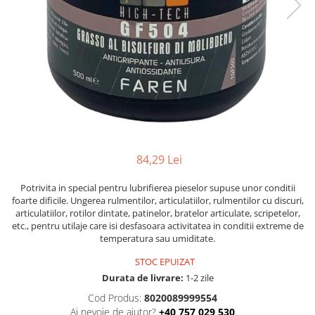
Solutii antirugina
Aparatura si echipamente
Curatare aer conditionat
Curatare electronice & IT
Curatare instalatii si centrale
termice
Intretinere uz alimentar
Solutii aparate de cafea
Solutii tehnice
84,29 Lei
Industriale
Potrivita in special pentru lubrifierea pieselor supuse unor conditii
Vaseline si lubrifianti
foarte dificile. Ungerea rulmentilor, articulatiilor, rulmentilor cu discuri,
Curatenie
articulatiilor, rotilor dintate, patinelor, bratelor articulate, scripetelor,
etc., pentru utilaje care isi desfasoara activitatea in conditii extreme de
Baie & Bucatarie
temperatura sau umiditate.
Solutii anticalcar
STOC EPUIZAT
Solutii desfundat tevi
Durata de livrare:
1-2 zile
Solutii suprafete
Cod Produs:
8020089999554
Solutii WC
Ai nevoie de ajutor?
+40 757 029 530