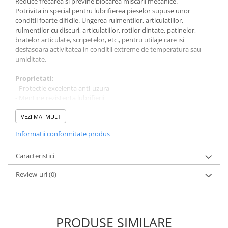
Reduce frecarea si previne blocarea miscarii mecanice.
Potrivita in special pentru lubrifierea pieselor supuse unor
conditii foarte dificile. Ungerea rulmentilor, articulatiilor,
rulmentilor cu discuri, articulatiilor, rotilor dintate, patinelor,
bratelor articulate, scripetelor, etc., pentru utilaje care isi
desfasoara activitatea in conditii extreme de temperatura sau
umiditate.
Proprietati:
- Protectie excelenta anti-uzura
- Mentine rezistenta lubrifierii
- Stabilitate ridicata in timp a proprietatilor de lubrifiere
- Nu se dizolva in apa
VEZI MAI MULT
- Functionare perfecta in variatii mari de temperatura
Informatii conformitate produs
- Stabilitate mecanica considerabila si lubrifiere rezistenta
- Buna rezistenta la sarcini mari si vibratii
Caracteristici
Cum se utilizeaza Faren GF504?
Review-uri
(0)
Curatati piesele de tratat de orice reziduu de grasime sau
lubrifiant folosit anterior.
Aplicati uniform cu o spatula sau cu o perie cu peri tari pana la
grosimea necesara.
PRODUSE SIMILARE