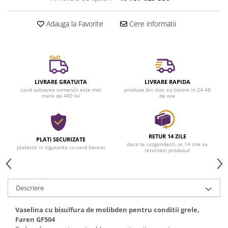
Casa si exterior
Detergenti universali
Adauga la Favorite
Cere informatii
Intretinere suprafete
Solutii curatat podele
Industriale
Detergenti
LIVRARE GRATUITA
LIVRARE RAPIDA
cand valoarea comenzii este mai
produse din stoc cu livrare in 24-48
Sapunuri
mare de 400 lei
de ore
RETUR 14 ZILE
PLATi SECURIZATE
daca te razgandesti, ai 14 zile sa
plateste in siguranta cu card bancar
returnezi produsul
Descriere
Vaselina cu bisulfura de molibden pentru conditii grele,
Faren GF504