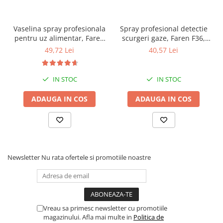
Vaselina spray profesionala
Spray profesional detectie
pentru uz alimentar, Faren
scurgeri gaze, Faren F36,
F78, 400ml
400ml
49,72 Lei
40,57 Lei
IN STOC
IN STOC
ADAUGA IN COS
ADAUGA IN COS
Newsletter
Nu rata ofertele si promotiile noastre
Vreau sa primesc newsletter cu promotiile
magazinului. Afla mai multe in
Politica de