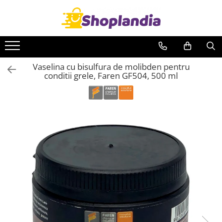
Toate Produsele
Atelier & Bricolaj
Vaselina cu bisulfura de molibden pentru
Unelte si scule
conditii grele, Faren GF504, 500 ml
Freze
Carote
Filiere
Role abrazive
Cutite si placute amovibile
Vopsele si pigmenti
Decapant
Intretinere si reparatii
Auto-Moto
Degresanti
Intretinere caroserie